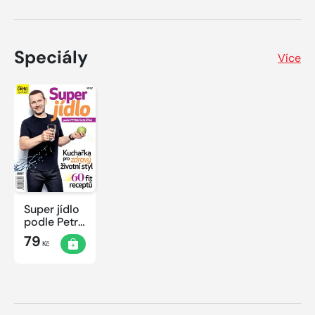
Speciály
Více
Super jídlo
podle Petra
Havlíčka
79
Kč