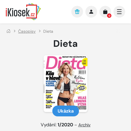
Přejít na hlavní obsah
0
Časopisy
Dieta
Dieta
Ukázka
Vydání:
1/2020
–
Archiv