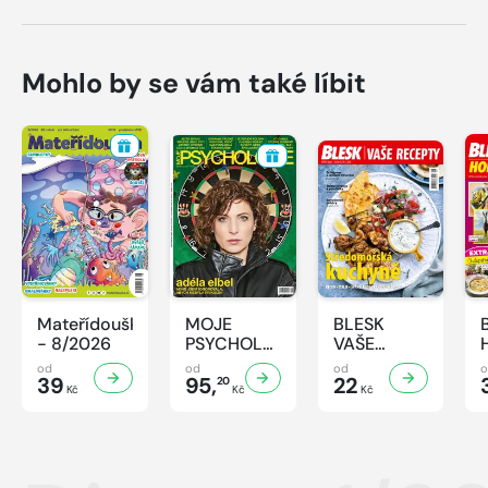
Mohlo by se vám také líbit
Mateřídouška
MOJE
BLESK
- 8/2026
PSYCHOLOGIE
VAŠE
- 8/2026
RECEPTY -
od
od
od
39
95,
8/2026
22
20
Kč
Kč
Kč