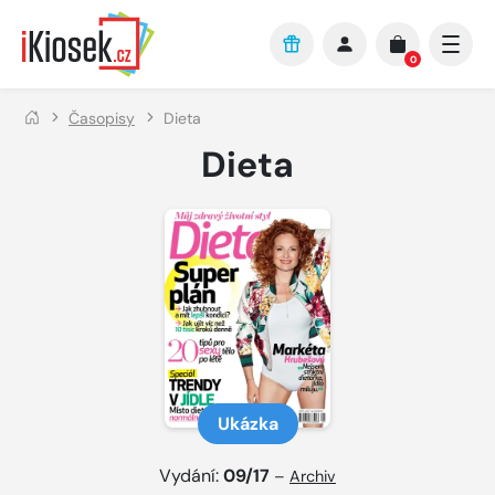
Přejít na hlavní obsah
0
Časopisy
Dieta
Dieta
Ukázka
Vydání:
09/17
–
Archiv