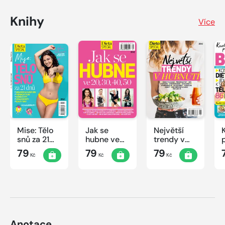
Knihy
Více
Mise: Tělo
Jak se
Největší
snů za 21
hubne ve
trendy v
dnů
20, 30, 40,
hubnutí
79
79
79
Kč
Kč
Kč
50
Anotace