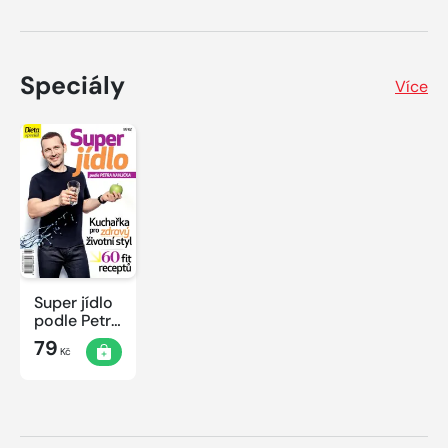
Speciály
Více
Super jídlo
podle Petra
Havlíčka
79
Kč