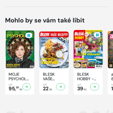
Mohlo by se vám také líbit
MOJE
BLESK
BLESK
PSYCHOLOGIE
VAŠE
HOBBY -
- 8/2026
RECEPTY -
8/2026
od
od
od
95,
8/2026
22
39
1
20
Kč
Kč
Kč