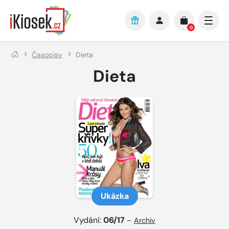
Přejít na hlavní obsah
0
Časopisy
Dieta
Dieta
Ukázka
Vydání:
06/17
–
Archiv