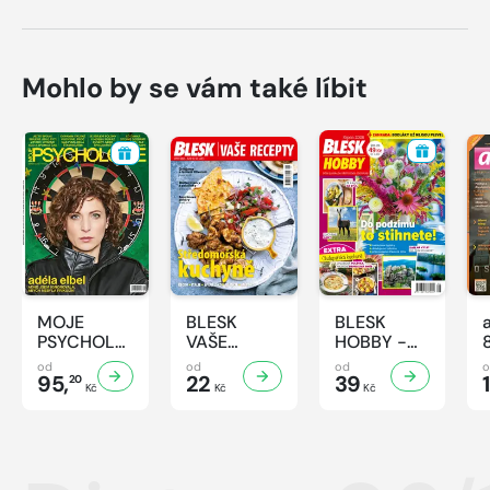
Mohlo by se vám také líbit
MOJE
BLESK
BLESK
PSYCHOLOGIE
VAŠE
HOBBY -
- 8/2026
RECEPTY -
8/2026
od
od
od
95,
8/2026
22
39
1
20
Kč
Kč
Kč