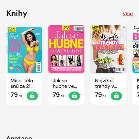
Knihy
Více
Mise: Tělo
Jak se
Největší
snů za 21
hubne ve
trendy v
dnů
20, 30, 40,
hubnutí
79
79
79
Kč
Kč
Kč
50
Anotace