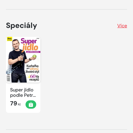
Speciály
Více
Super jídlo
podle Petra
Havlíčka
79
Kč