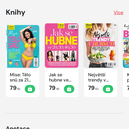
Knihy
Více
Mise: Tělo
Jak se
Největší
snů za 21
hubne ve
trendy v
dnů
20, 30, 40,
hubnutí
79
79
79
Kč
Kč
Kč
50
Anotace