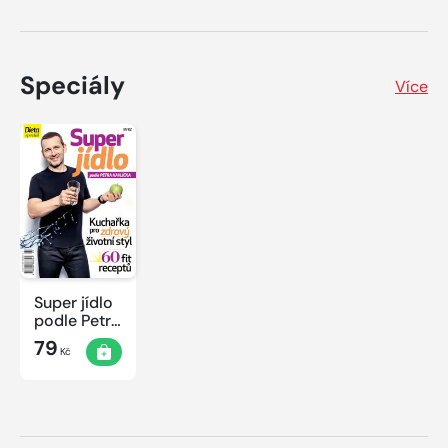
Speciály
Více
Super jídlo
podle Petra
Havlíčka
79
Kč