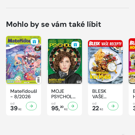
Mohlo by se vám také líbit
Mateřídouška
MOJE
BLESK
- 8/2026
PSYCHOLOGIE
VAŠE
- 8/2026
RECEPTY -
od
od
od
39
95,
8/2026
22
20
Kč
Kč
Kč