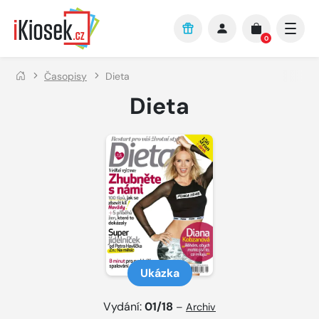
Přejít na hlavní obsah
0
Časopisy
Dieta
Dieta
Ukázka
Vydání:
01/18
–
Archiv