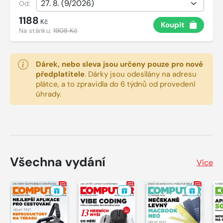
Od:
1188
Kč
Koupit
Na stánku:
1908 Kč
Dárek, nebo sleva jsou určeny pouze pro nové
předplatitele
.
Dárky jsou odesílány na adresu
plátce, a to zpravidla do 6 týdnů od provedení
úhrady.
Všechna vydání
Více