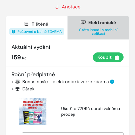
Anotace
Elektronické
Tištěné
Čtěte ihned i v mobilní
Poštovné a balné ZDARMA
aplikaci
Aktuální vydání
159
Koupit
Kč
Roční předplatné
+
Bonus navíc - elektronická verze zdarma
?
+
Dárek
Ušetříte 720Kč oproti volnému
prodeji