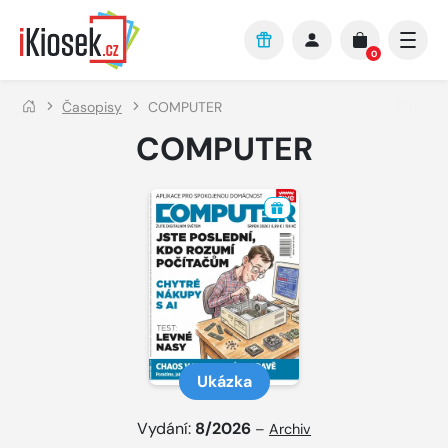
Přejít na hlavní obsah
0
Časopisy
COMPUTER
COMPUTER
Ukázka
Vydání:
8/2026
–
Archiv