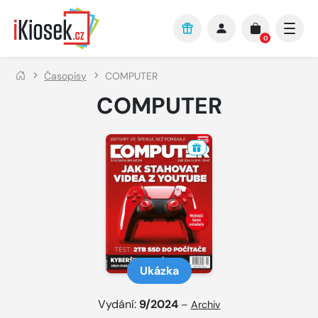
Přejít na hlavní obsah
0
Časopisy
COMPUTER
COMPUTER
Ukázka
Vydání:
9/2024
–
Archiv