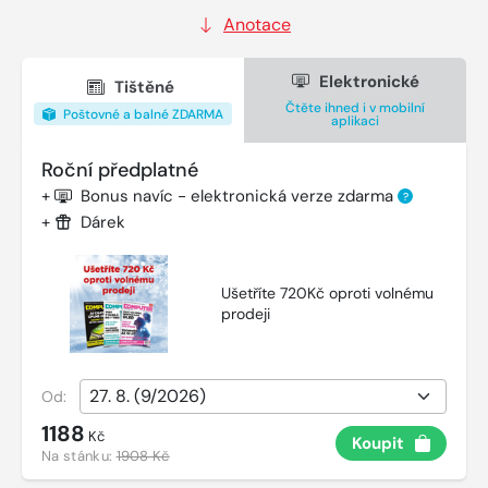
Anotace
Elektronické
Tištěné
Čtěte ihned i v mobilní
Poštovné a balné ZDARMA
aplikaci
Roční předplatné
+
Bonus navíc - elektronická verze zdarma
?
+
Dárek
Ušetříte 720Kč oproti volnému
prodeji
Od:
1188
Kč
Koupit
Na stánku:
1908 Kč