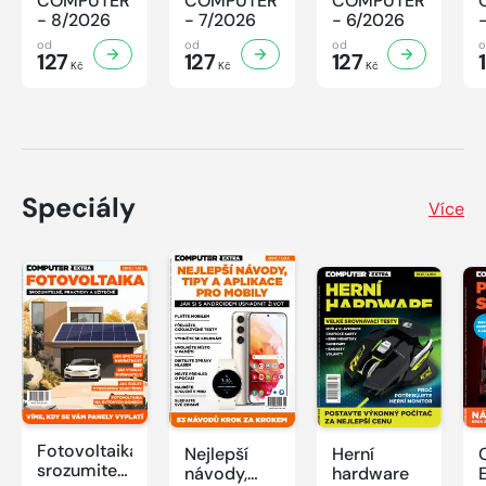
COMPUTER
COMPUTER
COMPUTER
- 8/2026
- 7/2026
- 6/2026
od
od
od
127
127
127
Kč
Kč
Kč
Speciály
Více
Fotovoltaika:
Nejlepší
Herní
srozumitelně,
návody,
hardware