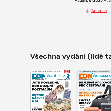
Vydání:
8/2023
–
Ar
Anotace
Všechna vydání
(lidé t
S DÁRKEM
S DÁRKE