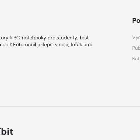
Po
Vyd
ory k PC, notebooky pro studenty. Test:
bil: Fotomobil je lepší v noci, foťák umí
Pub
Kat
íbit