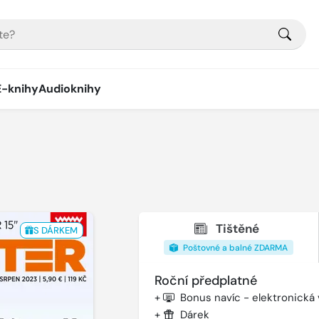
E-knihy
Audioknihy
Tištěné
S DÁRKEM
Poštovné a balné ZDARMA
Roční předplatné
+
Bonus navíc - elektronická
+
Dárek