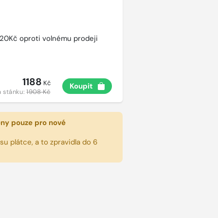
720Kč oproti volnému prodeji
1188
Kč
Koupit
 stánku:
1908 Kč
eny pouze pro nové
u plátce, a to zpravidla do 6