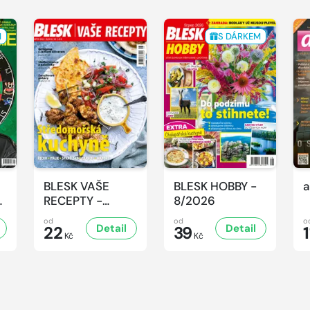
M
S DÁRKEM
BLESK VAŠE
BLESK HOBBY -
a
-
RECEPTY -
8/2026
8/2026
od
od
o
Detail
Detail
22
39
1
Kč
Kč