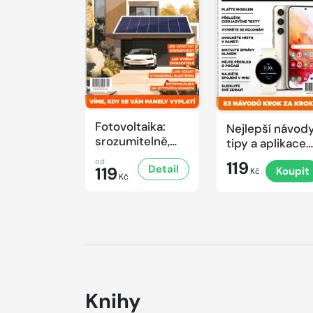
Fotovoltaika:
Nejlepší návody
srozumitelně,
tipy a aplikace
prakticky a
pro mobily
od
119
Detail
užitečně
119
Koupit
Kč
Kč
Knihy