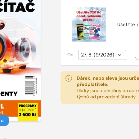
Ušetříte 
Od:
Na
Dárek, nebo sleva jsou urč
předplatitele
.
Dárky jsou odesílány na adres
týdnů od provedení úhrady.
ku