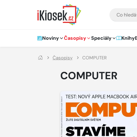
Přejít na hlavní obsah
VYHLEDÁVÁNÍ
Hlavní navigace
Noviny
Časopisy
Speciály
Knihy
Časopisy
COMPUTER
COMPUTER