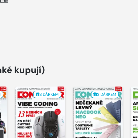
chiv
aké kupují)
M
S DÁRKEM
S DÁRKEM