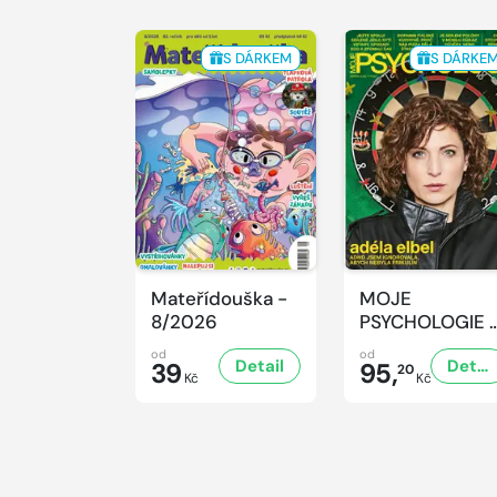
S DÁRKEM
S DÁRKE
Mateřídouška -
MOJE
8/2026
PSYCHOLOGIE 
8/2026
od
od
Detail
Detail
39
95,
20
Kč
Kč