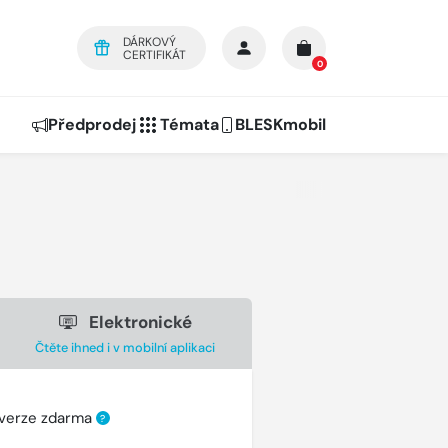
DÁRKOVÝ
CERTIFIKÁT
0
Předprodej
Témata
BLESKmobil
Elektronické
Čtěte ihned i v mobilní aplikaci
 verze zdarma
?