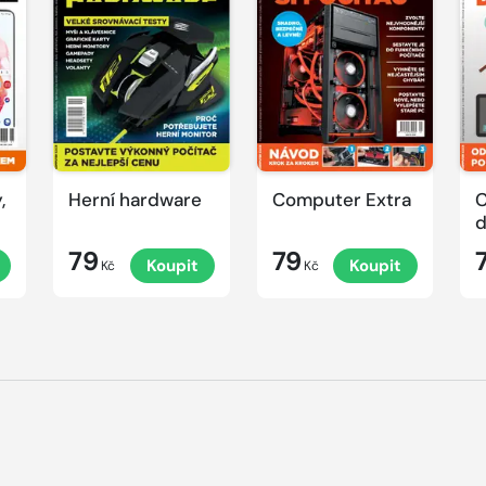
,
Herní hardware
Computer Extra
C
79
79
Koupit
Koupit
Kč
Kč