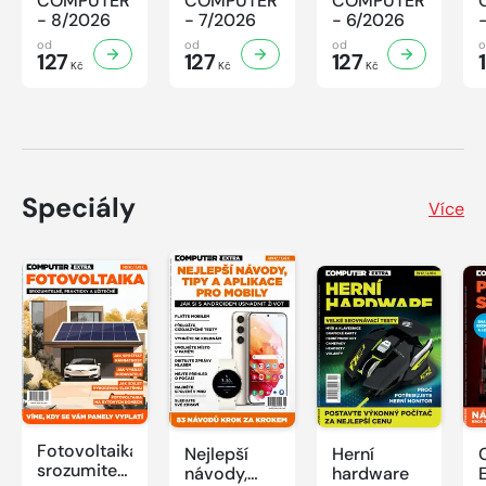
COMPUTER
COMPUTER
COMPUTER
- 8/2026
- 7/2026
- 6/2026
od
od
od
127
127
127
Kč
Kč
Kč
Speciály
Více
Fotovoltaika:
Nejlepší
Herní
srozumitelně,
návody,
hardware