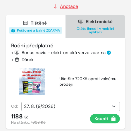
Anotace
Elektronické
Tištěné
Čtěte ihned i v mobilní
Poštovné a balné ZDARMA
aplikaci
Roční předplatné
+
Bonus navíc - elektronická verze zdarma
?
+
Dárek
Ušetříte 720Kč oproti volnému
prodeji
Od:
1188
Kč
Koupit
Na stánku:
1908 Kč