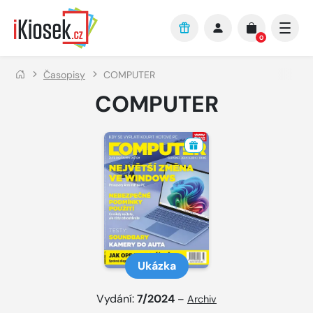
Přejít na hlavní obsah
0
Časopisy
COMPUTER
COMPUTER
Ukázka
Vydání:
7/2024
–
Archiv