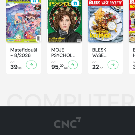
Mateřídouška
MOJE
BLESK
- 8/2026
PSYCHOLOGIE
VAŠE
- 8/2026
RECEPTY -
od
od
od
39
95,
8/2026
22
20
Kč
Kč
Kč
COMPUTER 