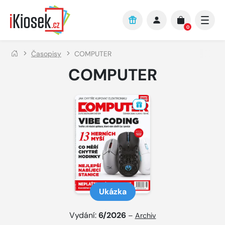
Přejít na hlavní obsah
0
Časopisy
COMPUTER
COMPUTER
Ukázka
Vydání:
6/2026
–
Archiv