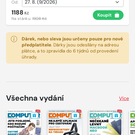
Od:
1188
Kč
Koupit
Na stánku:
1908 Kč
Dárek, nebo sleva jsou určeny pouze pro nové
předplatitele
.
Dárky jsou odesílány na adresu
plátce, a to zpravidla do 6 týdnů od provedení
úhrady.
Všechna vydání
Více