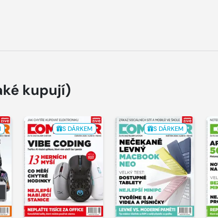
aké kupují)
M
S DÁRKEM
S DÁRKEM