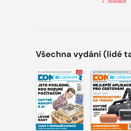
Anotace
Všechna vydání
(lidé t
S DÁRKEM
S DÁRKE