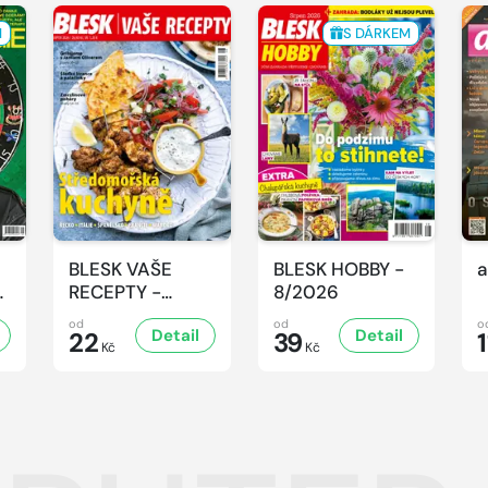
M
S DÁRKEM
BLESK VAŠE
BLESK HOBBY -
a
-
RECEPTY -
8/2026
8/2026
od
od
o
Detail
Detail
22
39
1
Kč
Kč