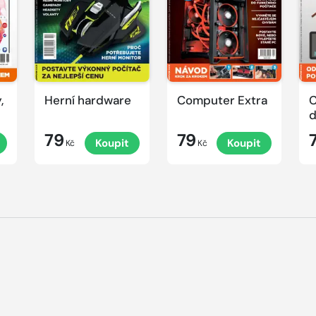
,
Herní hardware
Computer Extra
C
79
79
Koupit
Koupit
Kč
Kč