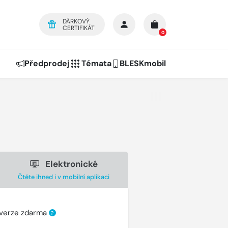
DÁRKOVÝ
CERTIFIKÁT
0
Předprodej
Témata
BLESKmobil
Elektronické
Čtěte ihned i v mobilní aplikaci
 verze zdarma
?