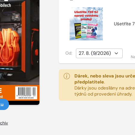
Ušetříte 
Od:
Na
Dárek, nebo sleva jsou urč
předplatitele
.
Dárky jsou odesílány na adres
týdnů od provedení úhrady.
ku
chiv