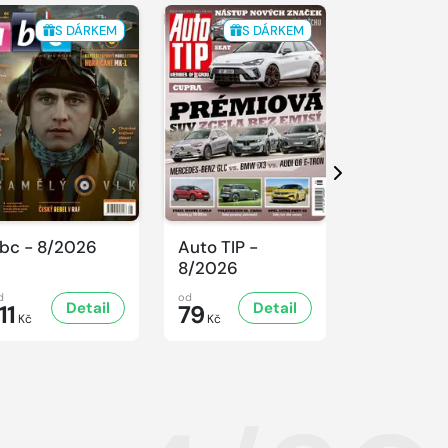
S DÁRKEM
S DÁRKEM
S 
Další
bc - 8/2026
Auto TIP -
Sluníčko -
8/2026
8/2026
d
od
od
Detail
Detail
D
11
79
47
Kč
Kč
Kč