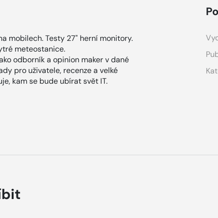
Po
Vyd
na mobilech. Testy 27" herní monitory.
hytré meteostanice.
Pub
Jako odborník a opinion maker v dané
ady pro uživatele, recenze a velké
Kat
je, kam se bude ubírat svět IT.
íbit