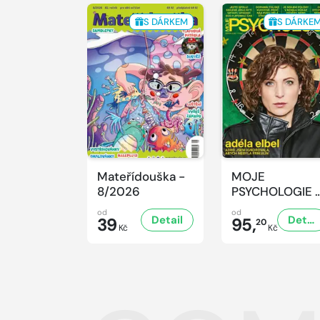
S DÁRKEM
S DÁRKE
Mateřídouška -
MOJE
8/2026
PSYCHOLOGIE 
8/2026
od
od
Detail
Detail
39
95,
20
Kč
Kč