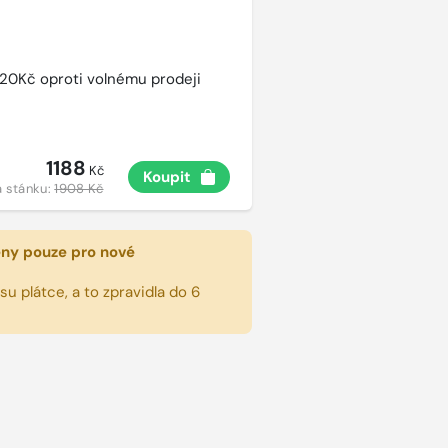
720Kč oproti volnému prodeji
1188
Kč
Koupit
 stánku:
1908 Kč
eny pouze pro nové
u plátce, a to zpravidla do 6