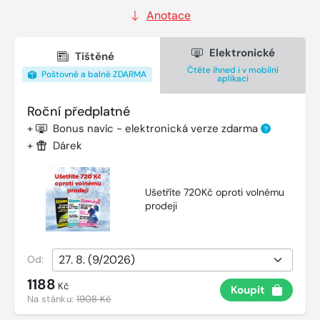
Anotace
Elektronické
Tištěné
Čtěte ihned i v mobilní
Poštovné a balné ZDARMA
aplikaci
Roční předplatné
+
Bonus navíc - elektronická verze zdarma
?
+
Dárek
Ušetříte 720Kč oproti volnému
prodeji
Od:
1188
Kč
Koupit
Na stánku:
1908 Kč