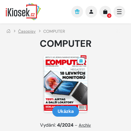
Přejít na hlavní obsah
0
Časopisy
COMPUTER
COMPUTER
Ukázka
Vydání:
4/2024
–
Archiv