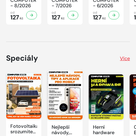
COMPUTER
COMPUTER
COMPUTER
- 8/2026
- 7/2026
- 6/2026
od
od
od
127
127
127
Kč
Kč
Kč
Speciály
Více
Fotovoltaika:
Nejlepší
Herní
srozumitelně,
návody,
hardware