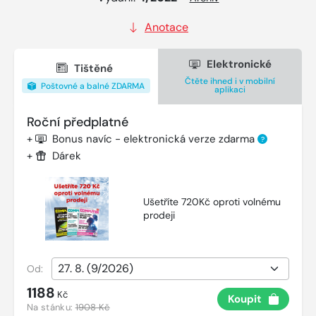
Anotace
Elektronické
Tištěné
Čtěte ihned i v mobilní
Poštovné a balné ZDARMA
aplikaci
Roční předplatné
+
Bonus navíc - elektronická verze zdarma
?
+
Dárek
Ušetříte 720Kč oproti volnému
prodeji
Od:
1188
Kč
Koupit
Na stánku:
1908 Kč