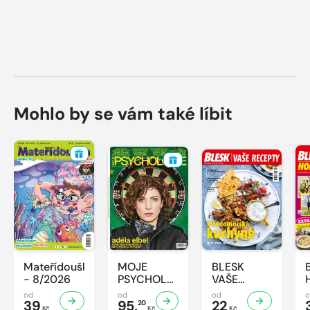
Mohlo by se vám také líbit
Mateřídouška
MOJE
BLESK
- 8/2026
PSYCHOLOGIE
VAŠE
- 8/2026
RECEPTY -
od
od
od
39
95,
8/2026
22
20
Kč
Kč
Kč