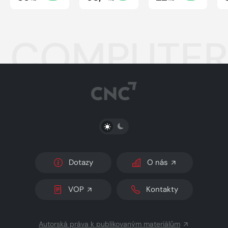
COMPUTER 
PŘEPNOUT SVĚTLÝ/TMAVÝ REŽIM
Dotazy
O nás
VOP
Kontakty
Autorská práva k publikovaným materiálům