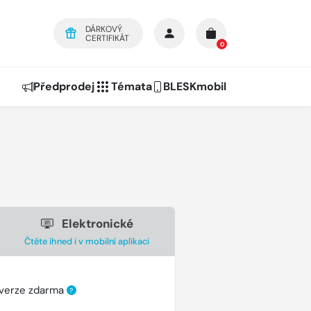
DÁRKOVÝ
CERTIFIKÁT
0
Předprodej
Témata
BLESKmobil
Elektronické
Čtěte ihned i v mobilní aplikaci
 verze zdarma
?