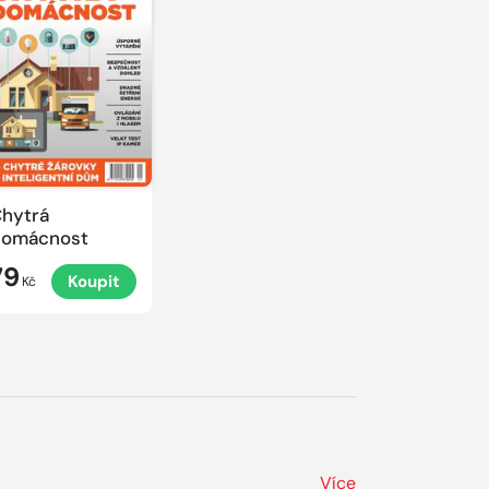
hytrá
domácnost
79
Koupit
Kč
Více