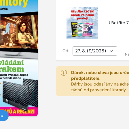
Ušetříte 
Od:
Na
Dárek, nebo sleva jsou urč
předplatitele
.
Dárky jsou odesílány na adres
týdnů od provedení úhrady.
ku