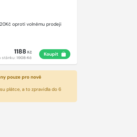
720Kč oproti volnému prodeji
1188
Kč
Koupit
 stánku:
1908 Kč
eny pouze pro nové
u plátce, a to zpravidla do 6