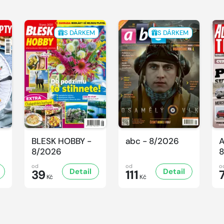
S DÁRKEM
S DÁRKEM
BLESK HOBBY -
abc - 8/2026
A
8/2026
8
od
od
o
Detail
Detail
39
111
Kč
Kč