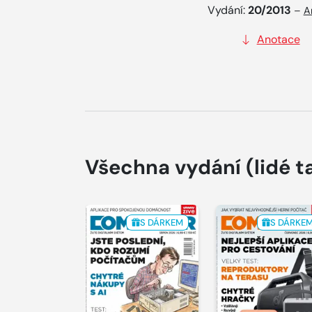
Vydání:
20/2013
–
A
Anotace
Všechna vydání
(lidé t
S DÁRKEM
S DÁRKE