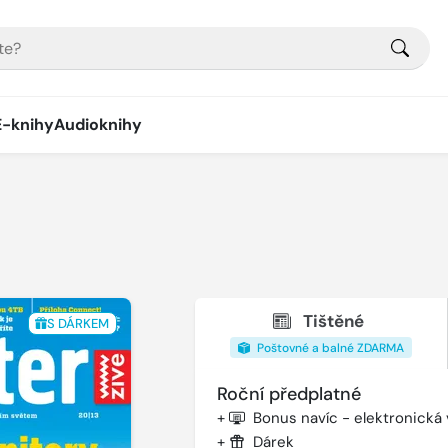
E-knihy
Audioknihy
Tištěné
S DÁRKEM
Poštovné a balné ZDARMA
Roční předplatné
+
Bonus navíc - elektronická
+
Dárek