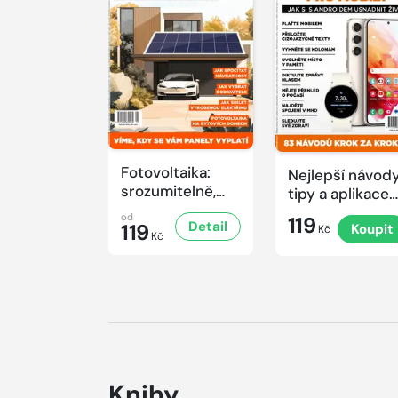
Fotovoltaika:
Nejlepší návody
srozumitelně,
tipy a aplikace
prakticky a
pro mobily
od
119
Detail
užitečně
119
Koupit
Kč
Kč
Knihy