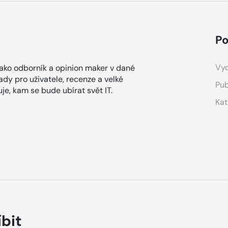
Po
Vyd
Jako odborník a opinion maker v dané
ady pro uživatele, recenze a velké
Pub
je, kam se bude ubírat svět IT.
Kat
íbit