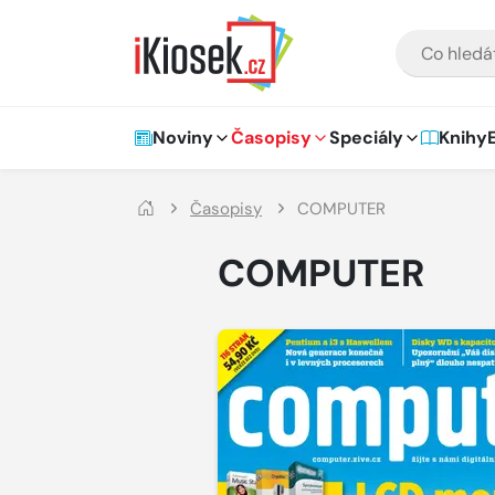
Přejít na hlavní obsah
VYHLEDÁVÁNÍ
Hlavní navigace
Noviny
Časopisy
Speciály
Knihy
Časopisy
COMPUTER
COMPUTER