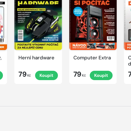
,
Herní hardware
Computer Extra
C
79
79
Koupit
Koupit
Kč
Kč