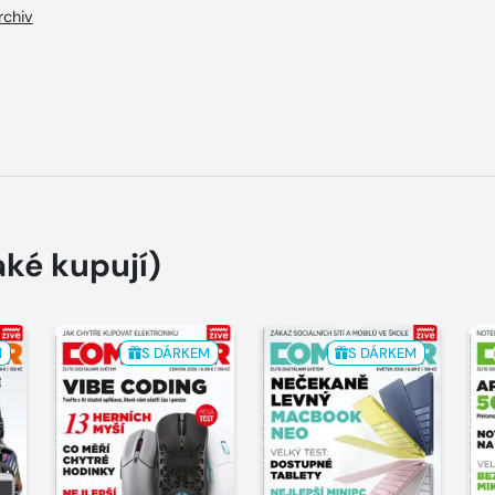
rchiv
aké kupují)
M
S DÁRKEM
S DÁRKEM