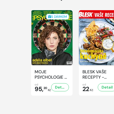
S DÁRKEM
MOJE
BLESK VAŠE
PSYCHOLOGIE -
RECEPTY -
8/2026
8/2026
od
od
Detail
Detail
95,
22
20
Kč
Kč