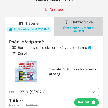
Anotace
Elektronické
Tištěné
Čtěte ihned i v mobilní
Poštovné a balné ZDARMA
aplikaci
Roční předplatné
+
Bonus navíc - elektronická verze zdarma
?
+
Dárek
Ušetříte 720Kč oproti volnému
prodeji
Od:
1188
Kč
Koupit
Na stánku:
1908 Kč