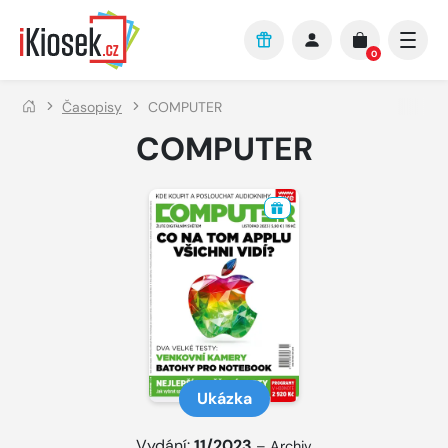
Přejít na hlavní obsah
0
Časopisy
COMPUTER
COMPUTER
Ukázka
Vydání:
11/2023
–
Archiv