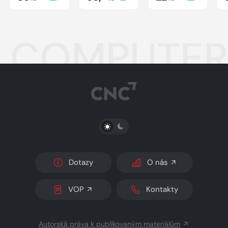
COMPUTER -
PŘEPNOUT SVĚTLÝ/TMAVÝ REŽIM
Dotazy
O nás
VOP
Kontakty
Autorská práva k publikovaným materiálům