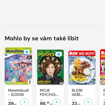
Mohlo by se vám také líbit
Mateřídouška
MOJE
BLESK
- 8/2026
PSYCHOLOGIE
VAŠE
- 8/2026
RECEPTY -
od
od
od
39
95,
8/2026
22
20
Kč
Kč
Kč