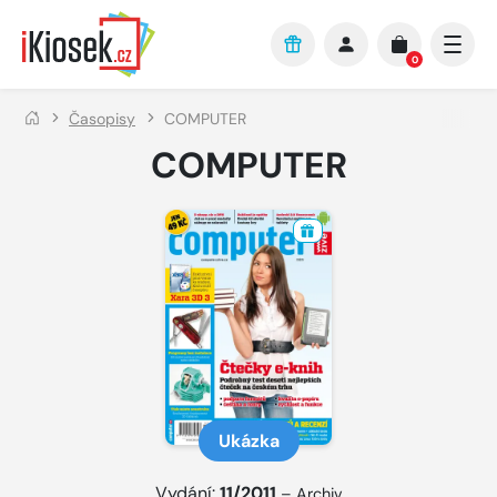
Přejít na hlavní obsah
0
Časopisy
COMPUTER
COMPUTER
Ukázka
Vydání:
11/2011
–
Archiv