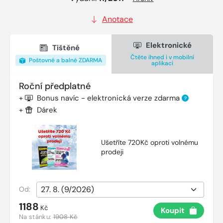
Anotace
Elektronické
Tištěné
Čtěte ihned i v mobilní
Poštovné a balné ZDARMA
aplikaci
Roční předplatné
+
Bonus navíc - elektronická verze zdarma
?
+
Dárek
Ušetříte 720Kč oproti volnému
prodeji
Od:
1188
Kč
Koupit
Na stánku:
1908 Kč