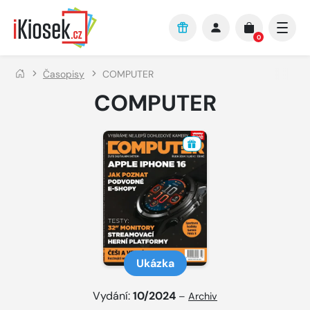
Přejít na hlavní obsah
0
Časopisy
COMPUTER
COMPUTER
Ukázka
Vydání:
10/2024
–
Archiv