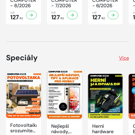
COMPUTER
COMPUTER
COMPUTER
- 8/2026
- 7/2026
- 6/2026
od
od
od
127
127
127
Kč
Kč
Kč
Speciály
Více
Fotovoltaika:
Nejlepší
Herní
srozumitelně,
návody,
hardware