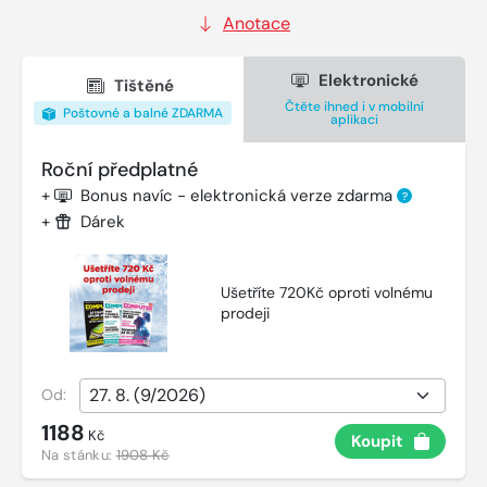
Anotace
Elektronické
Tištěné
Čtěte ihned i v mobilní
Poštovné a balné ZDARMA
aplikaci
Roční předplatné
+
Bonus navíc - elektronická verze zdarma
?
+
Dárek
Ušetříte 720Kč oproti volnému
prodeji
Od:
1188
Kč
Koupit
Na stánku:
1908 Kč