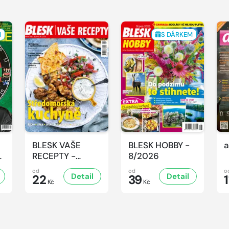
M
S DÁRKEM
BLESK VAŠE
BLESK HOBBY -
a
-
RECEPTY -
8/2026
8/2026
od
od
o
Detail
Detail
22
39
1
Kč
Kč