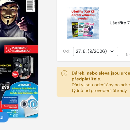
Ušetříte 
Od:
Na
Dárek, nebo sleva jsou urč
předplatitele
.
Dárky jsou odesílány na adres
týdnů od provedení úhrady.
ku