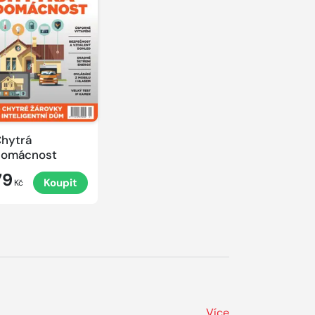
hytrá
domácnost
79
Koupit
Kč
Více