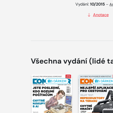
Vydání:
10/2015
–
A
Anotace
Všechna vydání
(lidé t
S DÁRKEM
S DÁRKE