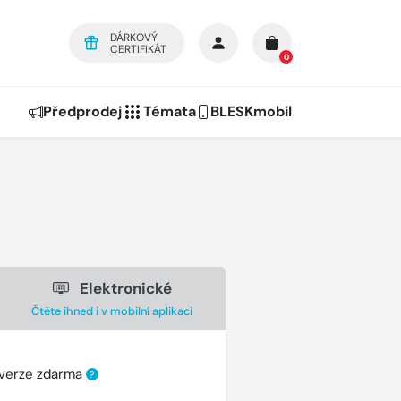
DÁRKOVÝ
CERTIFIKÁT
0
Předprodej
Témata
BLESKmobil
Elektronické
Čtěte ihned i v mobilní aplikaci
 verze zdarma
?