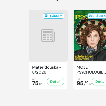
S DÁRKEM
S DÁRKE
Mateřídouška -
MOJE
8/2026
PSYCHOLOGIE 
8/2026
od
od
Detail
Detail
75
95,
20
Kč
Kč