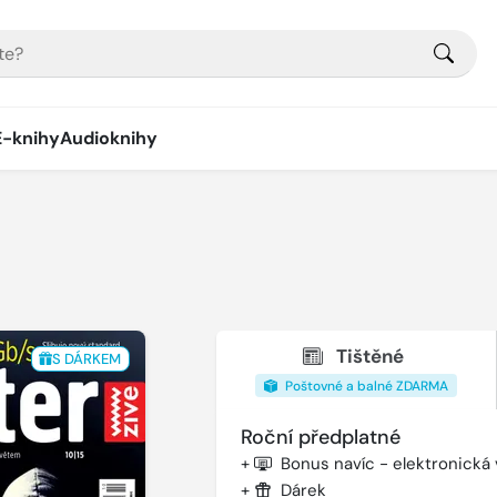
E-knihy
Audioknihy
Tištěné
S DÁRKEM
Poštovné a balné ZDARMA
Roční předplatné
+
Bonus navíc - elektronická
+
Dárek