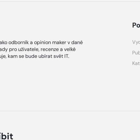
Po
Vyd
Jako odborník a opinion maker v dané
ady pro uživatele, recenze a velké
Pub
je, kam se bude ubírat svět IT.
Kat
íbit