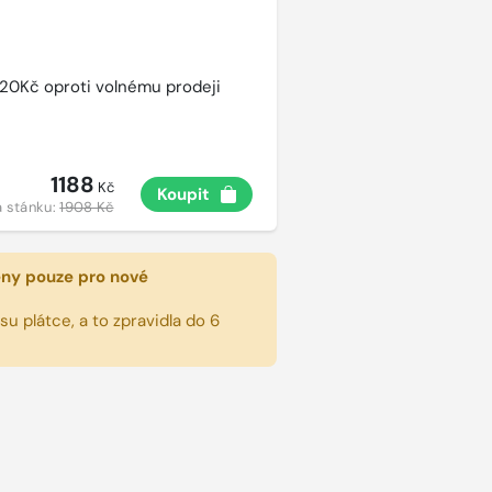
720Kč oproti volnému prodeji
1188
Kč
Koupit
 stánku:
1908 Kč
eny pouze pro nové
u plátce, a to zpravidla do 6