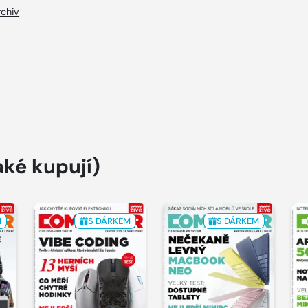
rchiv
aké kupují)
M
S DÁRKEM
S DÁRKEM