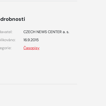
drobnosti
avatel:
CZECH NEWS CENTER a. s.
likováno:
16.9.2015
egorie:
Časopisy