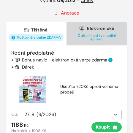
Vydání:
09/2013
–
Archiv
Anotace
Elektronické
Tištěné
Čtěte ihned i v mobilní
Poštovné a balné ZDARMA
aplikaci
Roční předplatné
+
Bonus navíc - elektronická verze zdarma
?
+
Dárek
Ušetříte 720Kč oproti volnému
prodeji
Od:
1188
Kč
Koupit
Na stánku:
1908 Kč