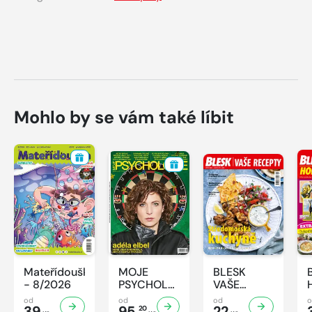
Mohlo by se vám také líbit
Mateřídouška
MOJE
BLESK
- 8/2026
PSYCHOLOGIE
VAŠE
- 8/2026
RECEPTY -
od
od
od
39
95,
8/2026
22
20