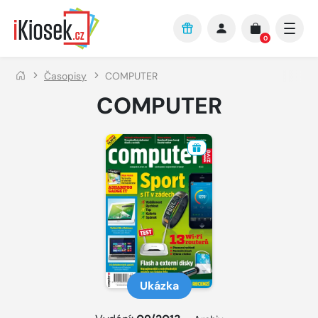
Přejít na hlavní obsah
0
Časopisy
COMPUTER
COMPUTER
Ukázka