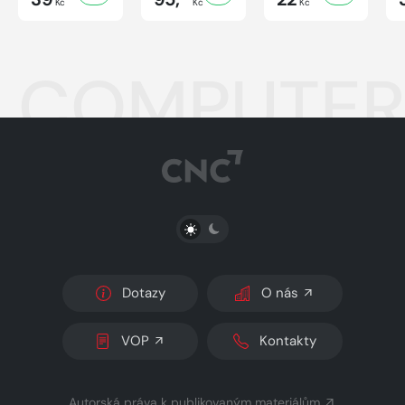
Kč
Kč
Kč
COMPUTER 
PŘEPNOUT SVĚTLÝ/TMAVÝ REŽIM
Dotazy
O nás
VOP
Kontakty
Autorská práva k publikovaným materiálům