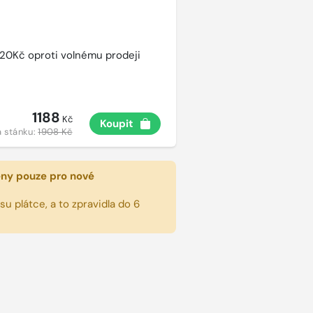
720Kč oproti volnému prodeji
1188
Kč
Koupit
 stánku:
1908 Kč
eny pouze pro nové
u plátce, a to zpravidla do 6