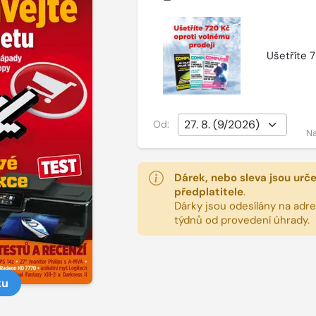
Ušetříte 
Od:
Na
Dárek, nebo sleva jsou urč
předplatitele
.
Dárky jsou odesílány na adres
týdnů od provedení úhrady.
ku