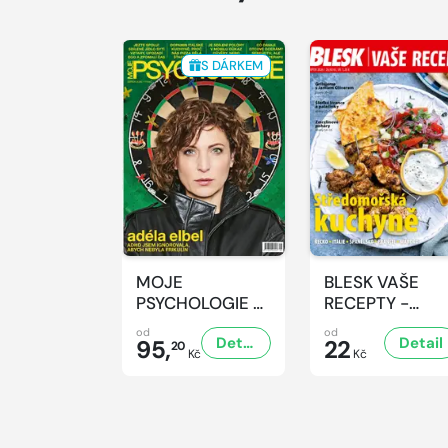
S DÁRKEM
MOJE
BLESK VAŠE
PSYCHOLOGIE -
RECEPTY -
8/2026
8/2026
od
od
Detail
Detail
95,
22
20
Kč
Kč