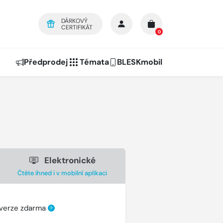
DÁRKOVÝ
CERTIFIKÁT
0
Předprodej
Témata
BLESKmobil
Elektronické
Čtěte ihned i v mobilní aplikaci
 verze zdarma
?