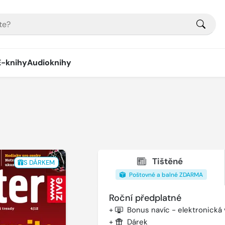
E-knihy
Audioknihy
Tištěné
S DÁRKEM
Poštovné a balné ZDARMA
Roční předplatné
+
Bonus navíc - elektronická
+
Dárek