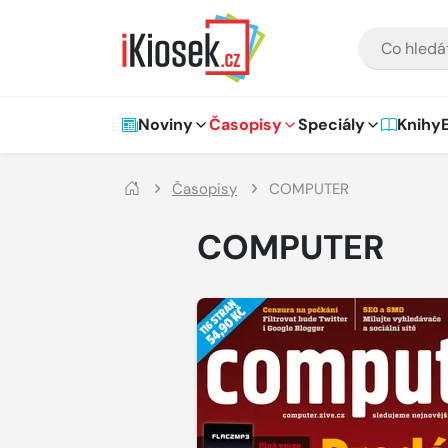
Přejít na hlavní obsah
VYHLEDÁVÁNÍ
Hlavní navigace
Noviny
Časopisy
Speciály
Knihy
Časopisy
COMPUTER
COMPUTER