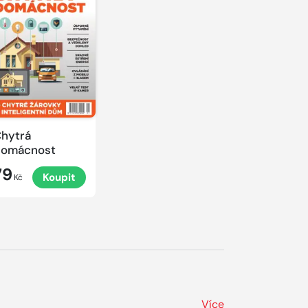
hytrá
domácnost
79
Koupit
Kč
Více