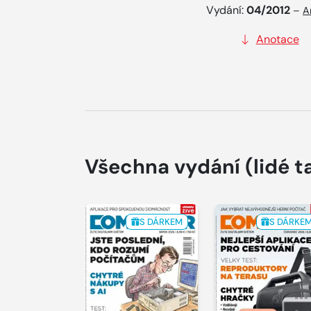
Vydání:
04/2012
–
A
Anotace
Všechna vydání
(lidé t
S DÁRKEM
S DÁRKE