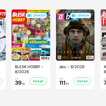
S DÁRKEM
S DÁRKEM
BLESK HOBBY -
abc - 8/2026
A
8/2026
8
od
od
o
Detail
Detail
39
111
Kč
Kč