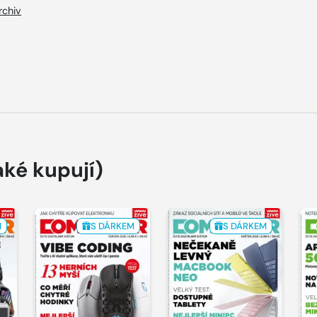
rchiv
aké kupují)
M
S DÁRKEM
S DÁRKEM