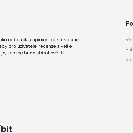
Po
Vyd
Jako odborník a opinion maker v dané
ady pro uživatele, recenze a velké
Pub
je, kam se bude ubírat svět IT.
Kat
íbit