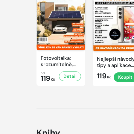
Fotovoltaika:
Nejlepší návody
srozumitelně,
tipy a aplikace
prakticky a
pro mobily
od
119
Detail
užitečně
119
Koupit
Kč
Kč
Knihy