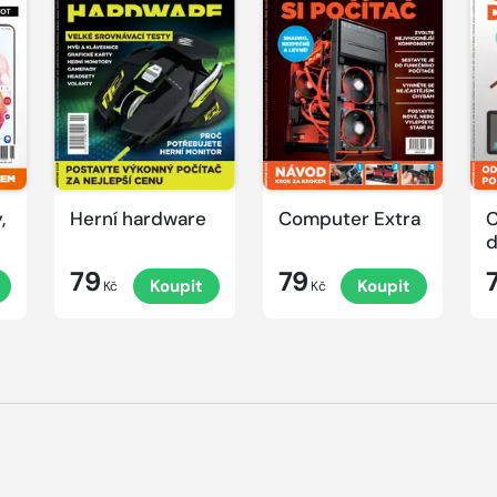
,
Herní hardware
Computer Extra
C
79
79
Koupit
Koupit
Kč
Kč