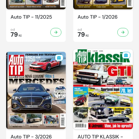
Auto TIP - 11/2025
Auto TIP - 1/2026
od
od
79
79
Kč
Kč
Auto TIP - 3/2026
AUTO TIP KLASSIK -