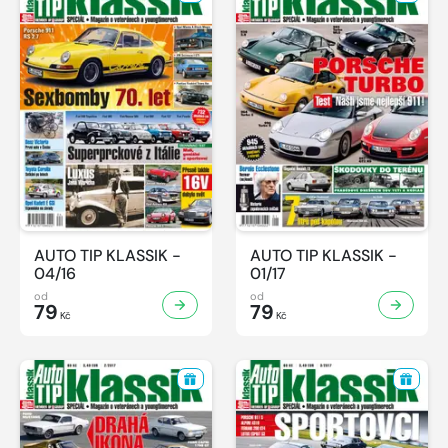
AUTO TIP KLASSIK -
AUTO TIP KLASSIK -
04/16
01/17
od
od
79
79
Kč
Kč