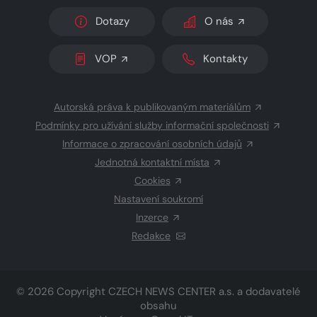
Dotazy
O nás
VOP
Kontakty
Autorská práva k publikovaným materiálům
Podmínky pro užívání služby informační společnosti
Informace o zpracování osobních údajů
Jednotná kontaktní místa
Cookies
Nastavení soukromí
Inzerce
Redakce
© 2026 Copyright
CZECH NEWS CENTER a.s.
a dodavatelé
obsahu