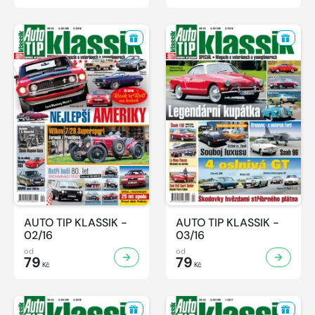
AUTO TIP KLASSIK -
AUTO TIP KLASSIK -
02/16
03/16
od
od
79
79
Kč
Kč