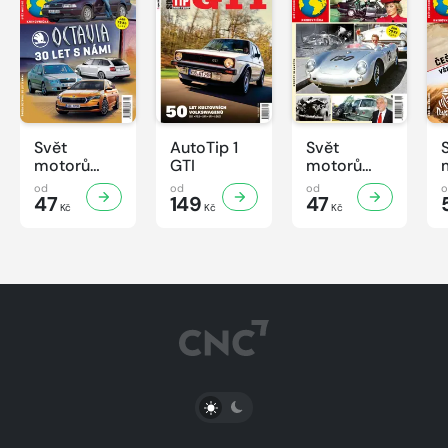
Svět
AutoTip 1
Svět
motorů
GTI
motorů
Knihovnička
Knihovnička
od
od
od
2/2026
47
149
1/2026
47
Kč
Kč
Kč
PŘEPNOUT SVĚTLÝ/TMAVÝ REŽIM