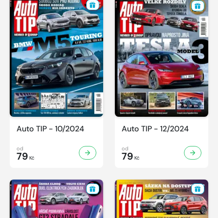
Auto TIP - 10/2024
Auto TIP - 12/2024
od
od
79
79
Kč
Kč