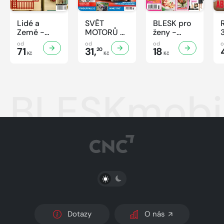
Lidé a
SVĚT
BLESK pro
Země -
MOTORŮ -
ženy -
8/2026
33/2026
33/2026
od
od
od
71
31,
18
20
Kč
Kč
Kč
BLESKmobil
PŘEPNOUT SVĚTLÝ/TMAVÝ REŽIM
Dotazy
O nás