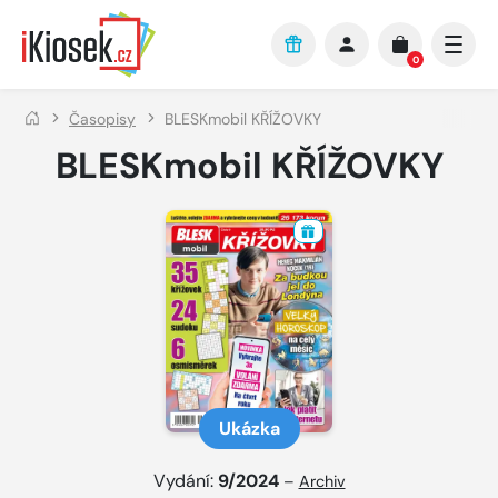
Přejít na hlavní obsah
0
Časopisy
BLESKmobil KŘÍŽOVKY
BLESKmobil KŘÍŽOVKY
Ukázka
Vydání:
9/2024
–
Archiv