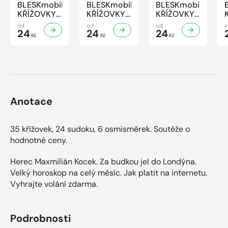
BLESKmobil
BLESKmobil
BLESKmobil
KŘÍŽOVKY
KŘÍŽOVKY
KŘÍŽOVKY
- 7/2026
- 6/2026
- 5/2026
od
od
od
24
24
24
Kč
Kč
Kč
Anotace
35 křížovek, 24 sudoku, 6 osmisměrek. Soutěže o
hodnotné ceny.
Herec Maxmilián Kocek. Za budkou jel do Londýna.
Velký horoskop na celý měsíc. Jak platit na internetu.
Vyhrajte volání zdarma.
Podrobnosti