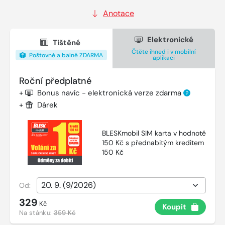
Anotace
Elektronické
Tištěné
Čtěte ihned i v mobilní
Poštovné a balné ZDARMA
aplikaci
Roční předplatné
+
Bonus navíc - elektronická verze zdarma
?
+
Dárek
BLESKmobil SIM karta v hodnotě
150 Kč s přednabitým kreditem
150 Kč
Od:
329
Kč
Koupit
Na stánku:
359 Kč