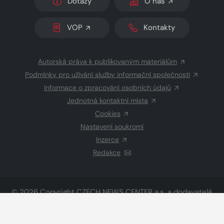
Dotazy
O nás
VOP
Kontakty
Autorská práva k publikovaným materiálům
Podmínky pro užívání služby informační společnosti
Informace o zpracování osobních údajů
Jednotná kontaktní místa
Cookies
Nastavení soukromí
Inzerce
Redakce
© 2026 Copyright
CZECH NEWS CENTER a.s.
a dodavatelé
obsahu
Vysázeno
Grand IT s.r.o.