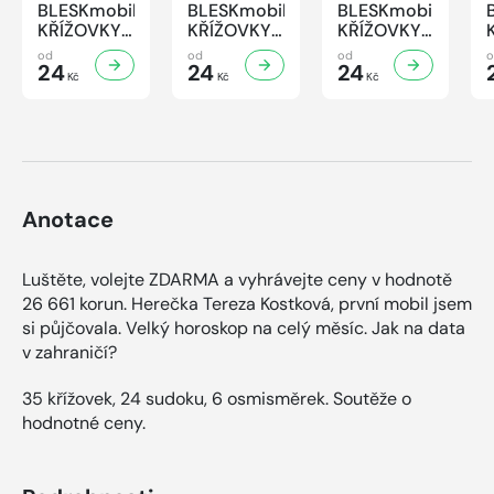
BLESKmobil
BLESKmobil
BLESKmobil
KŘÍŽOVKY
KŘÍŽOVKY
KŘÍŽOVKY
- 7/2026
- 6/2026
- 5/2026
od
od
od
24
24
24
Kč
Kč
Kč
Anotace
Luštěte, volejte ZDARMA a vyhrávejte ceny v hodnotě
26 661 korun. Herečka Tereza Kostková, první mobil jsem
si půjčovala. Velký horoskop na celý měsíc. Jak na data
v zahraničí?
35 křížovek, 24 sudoku, 6 osmisměrek. Soutěže o
hodnotné ceny.