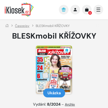
Přejít na hlavní obsah
0
Časopisy
BLESKmobil KŘÍŽOVKY
BLESKmobil KŘÍŽOVKY
Ukázka
Vydání:
8/2024
–
Archiv