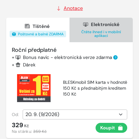
Anotace
Elektronické
Tištěné
Čtěte ihned i v mobilní
Poštovné a balné ZDARMA
aplikaci
Roční předplatné
+
Bonus navíc - elektronická verze zdarma
?
+
Dárek
BLESKmobil SIM karta v hodnotě
150 Kč s přednabitým kreditem
150 Kč
Od:
329
Kč
Koupit
Na stánku:
359 Kč