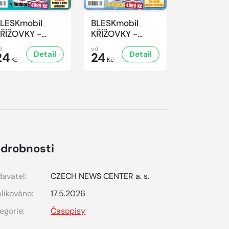
LESKmobil
BLESKmobil
BLESKmob
ŘÍŽOVKY -
KŘÍŽOVKY -
KŘÍŽOVKY 
/2026
1/2026
12/2025
d
od
od
Detail
Detail
D
24
24
24
Kč
Kč
Kč
drobnosti
avatel:
CZECH NEWS CENTER a. s.
likováno:
17.5.2026
egorie:
Časopisy