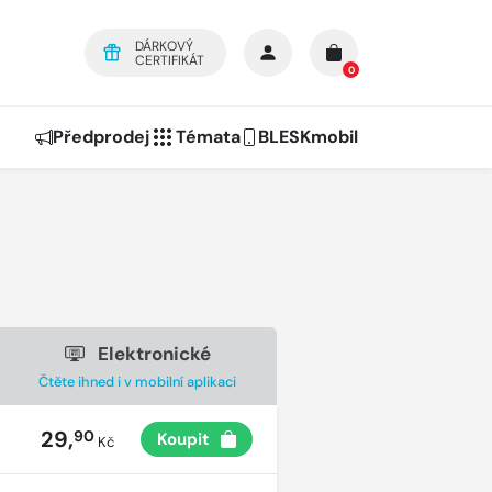
DÁRKOVÝ
CERTIFIKÁT
0
Předprodej
Témata
BLESKmobil
Elektronické
Čtěte ihned i v mobilní aplikaci
29,
90
Koupit
Kč