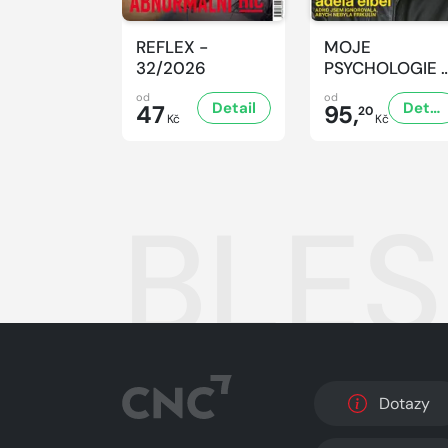
REFLEX -
MOJE
32/2026
PSYCHOLOGIE 
8/2026
od
od
Detail
Detail
47
95,
20
Kč
Kč
BLES
Dotazy