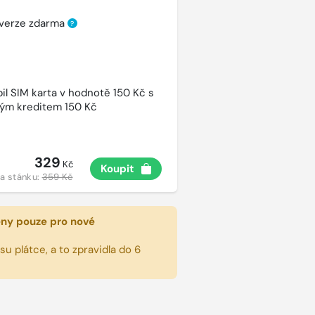
 verze zdarma
?
l SIM karta v hodnotě 150 Kč s
ým kreditem 150 Kč
329
Kč
Koupit
a stánku:
359 Kč
eny pouze pro nové
u plátce, a to zpravidla do 6