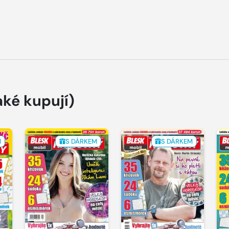
aké kupují)
M
S DÁRKEM
S DÁRKEM