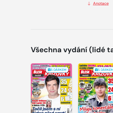
Anotace
Všechna vydání
(lidé t
S DÁRKEM
S DÁRKE