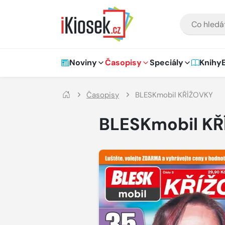
Přejít na hlavní obsah
VYHLEDÁVÁNÍ
Hlavní navigace
Noviny
Časopisy
Speciály
Knihy
Časopisy
BLESKmobil KŘÍŽOVKY
BLESKmobil K