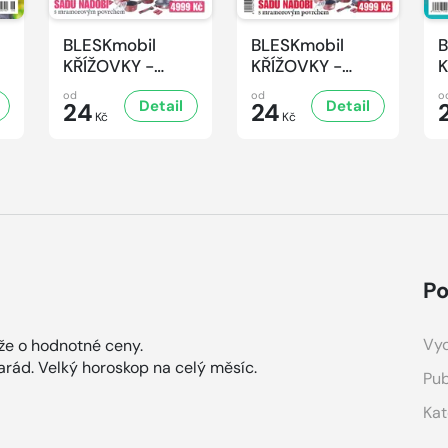
BLESKmobil
BLESKmobil
B
KŘÍŽOVKY -
KŘÍŽOVKY -
K
4/2026
3/2026
2
od
od
o
Detail
Detail
24
24
Kč
Kč
Po
Vyd
že o hodnotné ceny.
rád. Velký horoskop na celý měsíc.
Pub
Kat