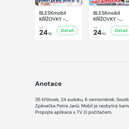
BLESKmobil
BLESKmobil
KŘÍŽOVKY -
KŘÍŽOVKY -
7/2026
6/2026
od
od
Detail
Detail
24
24
Kč
Kč
Anotace
35 křížovek, 24 sudoku, 6 osmisměrek. Soutě
Zpěvačka Petra Janů. Mobil je nezbytný kama
Propojte aplikace s TV či počítačem.