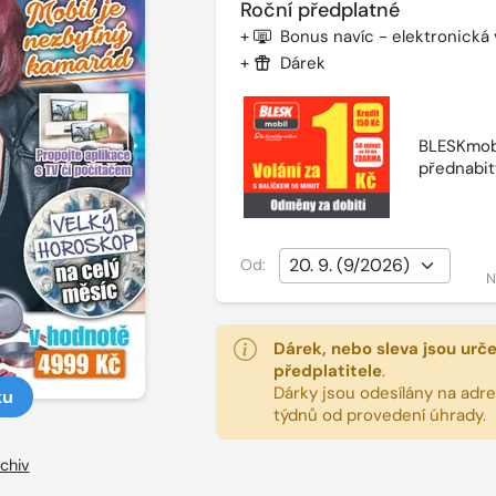
Roční předplatné
+
Bonus navíc - elektronická
+
Dárek
BLESKmobi
přednabit
Od:
N
Dárek, nebo sleva jsou urč
předplatitele
.
Dárky jsou odesílány na adres
ku
týdnů od provedení úhrady.
chiv