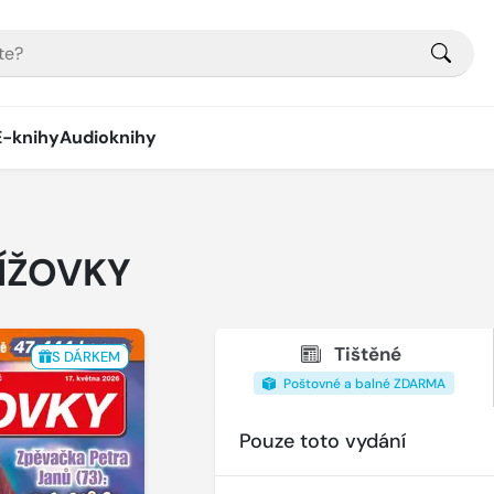
E-knihy
Audioknihy
ŘÍŽOVKY
Tištěné
S DÁRKEM
Poštovné a balné ZDARMA
Pouze toto vydání