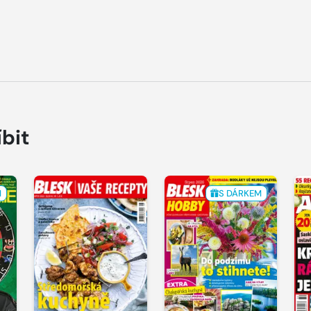
íbit
M
S DÁRKEM