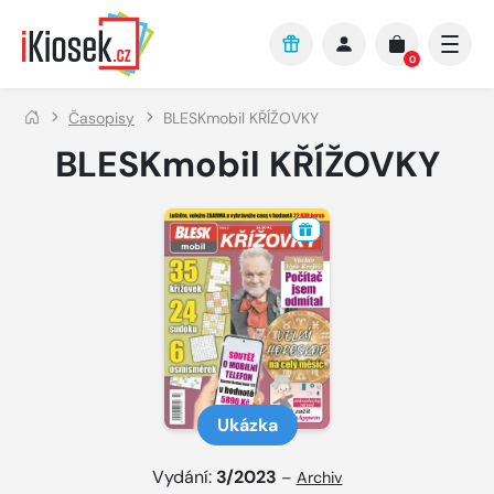
Přejít na hlavní obsah
0
Časopisy
BLESKmobil KŘÍŽOVKY
BLESKmobil KŘÍŽOVKY
Ukázka
Vydání:
3/2023
–
Archiv