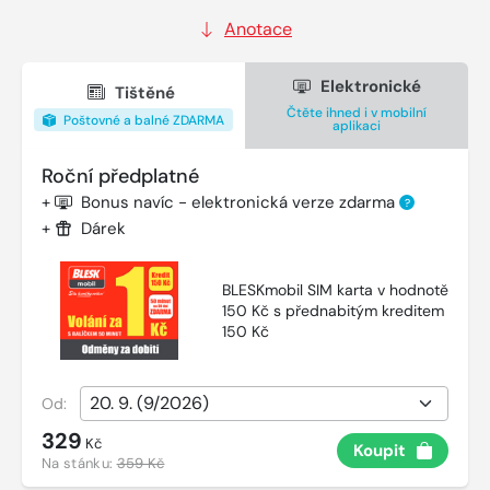
Anotace
Elektronické
Tištěné
Čtěte ihned i v mobilní
Poštovné a balné ZDARMA
aplikaci
Roční předplatné
+
Bonus navíc - elektronická verze zdarma
?
+
Dárek
BLESKmobil SIM karta v hodnotě
150 Kč s přednabitým kreditem
150 Kč
Od:
329
Kč
Koupit
Na stánku:
359 Kč