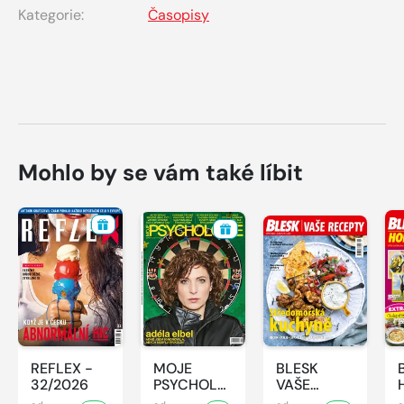
Kategorie:
Časopisy
Mohlo by se vám také líbit
REFLEX -
MOJE
BLESK
32/2026
PSYCHOLOGIE
VAŠE
- 8/2026
RECEPTY -