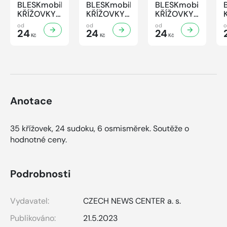
BLESKmobil
BLESKmobil
BLESKmobil
KŘÍŽOVKY
KŘÍŽOVKY
KŘÍŽOVKY
- 7/2026
- 6/2026
- 5/2026
od
od
od
24
24
24
Kč
Kč
Kč
Anotace
35 křížovek, 24 sudoku, 6 osmisměrek. Soutěže o
hodnotné ceny.
Podrobnosti
Vydavatel:
CZECH NEWS CENTER a. s.
Publikováno:
21.5.2023