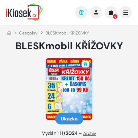
Přejít na hlavní obsah
0
Časopisy
BLESKmobil KŘÍŽOVKY
BLESKmobil KŘÍŽOVKY
Ukázka
Vydání:
11/2024
–
Archiv