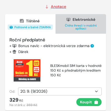
Anotace
Elektronické
Tištěné
Čtěte ihned i v mobilní
Poštovné a balné ZDARMA
aplikaci
Roční předplatné
+
Bonus navíc - elektronická verze zdarma
?
+
Dárek
BLESKmobil SIM karta v hodnotě
150 Kč s přednabitým kreditem
150 Kč
Od:
329
Kč
Koupit
Na stánku:
359 Kč