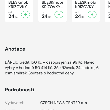
BLESKmobil
BLESKmobil
BLESKmobil
KŘÍŽOVKY
KŘÍŽOVKY
KŘÍŽOVKY
- 7/2026
- 6/2026
- 5/2026
od
od
od
24
24
24
Kč
Kč
Kč
Anotace
DÁREK. Kredit 150 Kč + časopis jen za 99 Kč. Navíc
výhry v hodnotě 50 414 Kč.
35 křížovek, 24 sudoku, 6
osmisměrek. Soutěže o hodnotné ceny.
Podrobnosti
Vydavatel:
CZECH NEWS CENTER a. s.