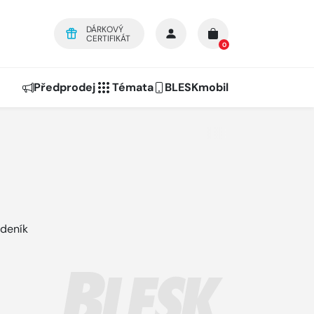
DÁRKOVÝ
CERTIFIKÁT
0
Předprodej
Témata
BLESKmobil
 deník