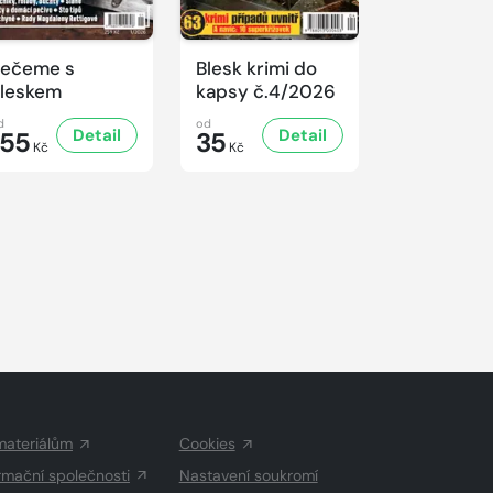
ečeme s
Blesk krimi do
Iveta +
leskem
kapsy č.4/2026
Kšeftmani
pistolníci
799 Kč
d
od
399
Detail
Detail
155
35
zdarma
Kč
Kč
Kč
materiálům
Cookies
rmační společnosti
Nastavení soukromí