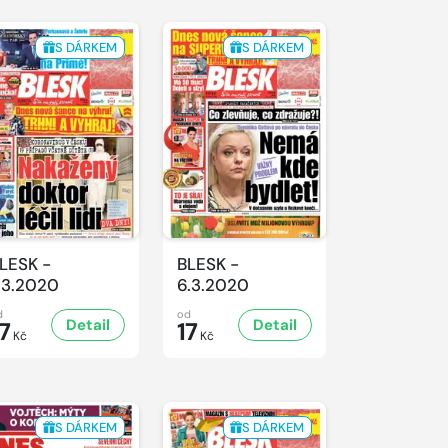
S DÁRKEM
S DÁRKEM
LESK -
BLESK -
.3.2020
6.3.2020
d
od
Detail
Detail
7
17
Kč
Kč
S DÁRKEM
S DÁRKEM