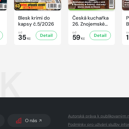
Blesk krimi do
Česká kuchařka
P
6
kapsy č.5/2026
26. Znojemské
B
speciality
od
od
o
Detail
Detail
35
59
Kč
Kč
K
Autorská práva k publikovaným 
O nás
Podmínky pro užívání služby info