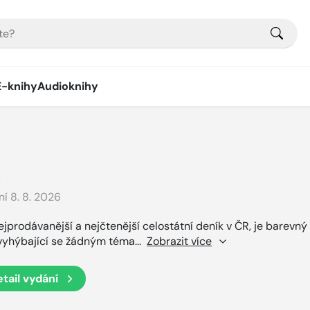
E-knihy
Audioknihy
K
ní 8. 8. 2026
ejprodávanější a nejčtenější celostátní deník v ČR, je barevný
vyhýbající se žádným téma
...
Zobrazit více
tail
vydání