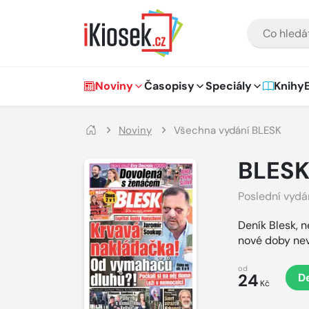
Přejít na hlavní obsah
VYHLEDÁVÁNÍ
Hlavní navigace
Noviny
Časopisy
Speciály
Knihy
Noviny
Všechna vydání BLESK
BLES
Poslední vydá
Deník Blesk, n
nové doby ne
od
24
De
Kč