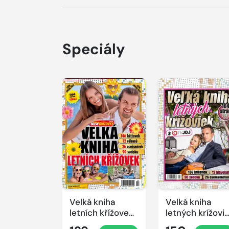
Speciály
Velká kniha
Velká kniha
letních křížovek
letných krížovi
2026
s TV JOJ 2026