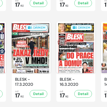
od
od
o
Detail
Detail
17
17
1
Kč
Kč
M
S DÁRKEM
S DÁRKEM
BLESK -
BLESK -
B
17.3.2020
16.3.2020
1
od
od
o
Detail
Detail
17
17
1
Kč
Kč