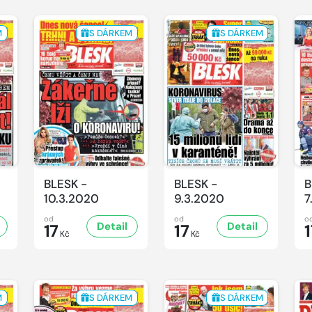
M
S DÁRKEM
S DÁRKEM
BLESK -
BLESK -
B
10.3.2020
9.3.2020
7
od
od
o
Detail
Detail
17
17
1
Kč
Kč
M
S DÁRKEM
S DÁRKEM