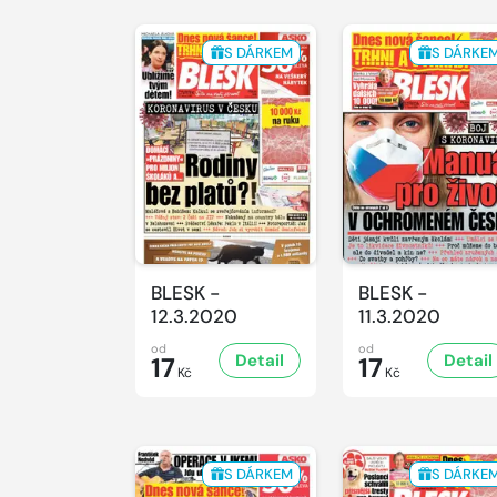
S DÁRKEM
S DÁRKE
BLESK -
BLESK -
12.3.2020
11.3.2020
od
od
Detail
Detail
17
17
Kč
Kč
S DÁRKEM
S DÁRKE