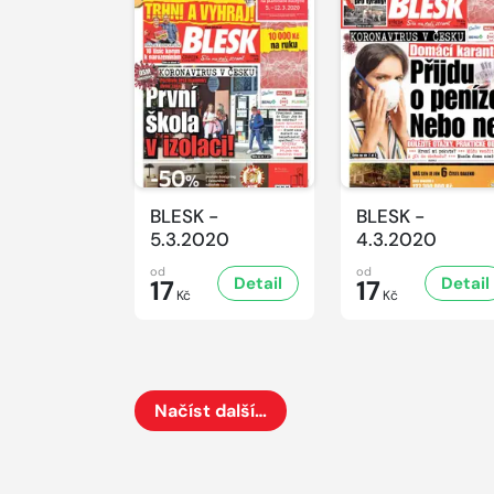
BLESK -
BLESK -
5.3.2020
4.3.2020
od
od
Detail
Detail
17
17
Kč
Kč
Načíst další…
Načte dalších 24 položek na aktuální stránku