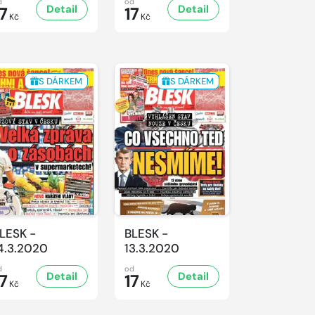
d
od
Detail
Detail
7
17
Kč
Kč
S DÁRKEM
S DÁRKEM
LESK -
BLESK -
4.3.2020
13.3.2020
d
od
Detail
Detail
7
17
Kč
Kč