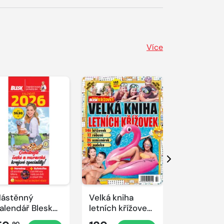
Více
Další
ástěnný
Velká kniha
Velká knih
alendář Blesk
letních křížovek
jarních kř
xtra na rok
2025
2025