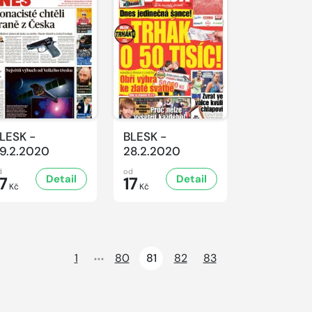
LESK -
BLESK -
9.2.2020
28.2.2020
d
od
Detail
Detail
7
17
Kč
Kč
1
80
81
82
83