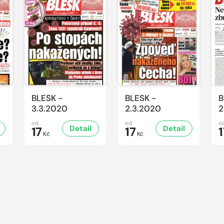
BLESK -
BLESK -
B
3.3.2020
2.3.2020
2
od
od
o
Detail
Detail
17
17
1
Kč
Kč