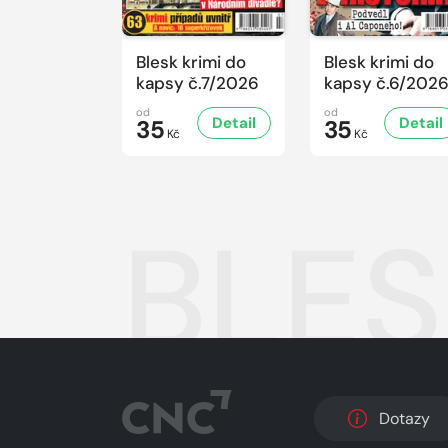
Blesk krimi do
Blesk krimi do
kapsy č.7/2026
kapsy č.6/202
od
od
Detail
Detail
35
35
Kč
Kč
BLES
Dotazy