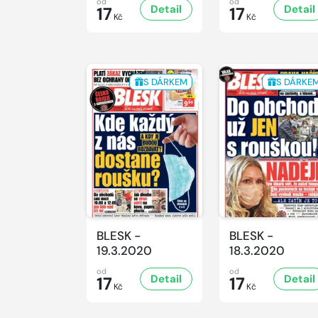
od
od
Detail
Detail
17
17
Kč
Kč
S DÁRKEM
S DÁRKE
BLESK -
BLESK -
19.3.2020
18.3.2020
od
od
Detail
Detail
17
17
Kč
Kč