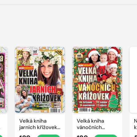
Velká kniha
Velká kniha
N
ek
jarních křížovek
vánočních
k
2026
křížovek 2025
e