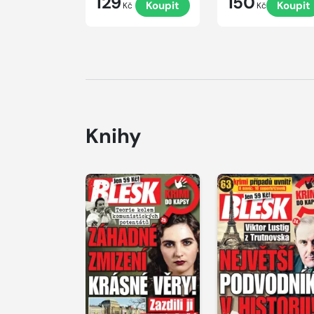
129
150
Koupit
Koupit
Kč
Kč
Knihy