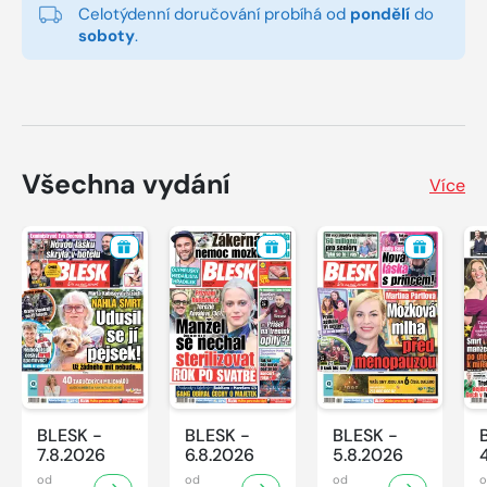
Celotýdenní doručování probíhá od
pondělí
do
soboty
.
Všechna vydání
Více
BLESK -
BLESK -
BLESK -
7.8.2026
6.8.2026
5.8.2026
od
od
od