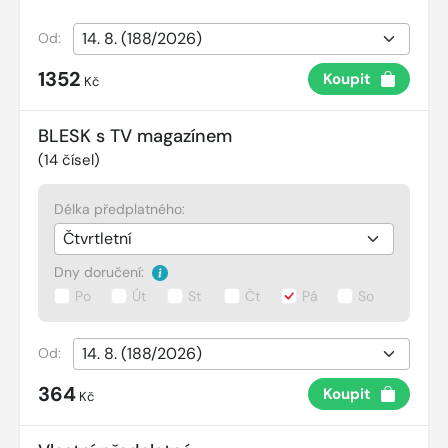
Od:
1352
Koupit
Kč
BLESK s TV magazínem
(
14
čísel)
Délka předplatného:
Dny doručení:
Po
Út
St
Čt
Pá
So
Od:
364
Koupit
Kč