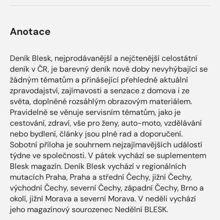
Anotace
Deník Blesk, nejprodávanější a nejčtenější celostátní
deník v ČR, je barevný deník nové doby nevyhýbající se
žádným tématům a přinášející přehledné aktuální
zpravodajství, zajímavosti a senzace z domova i ze
světa, doplněné rozsáhlým obrazovým materiálem.
Pravidelně se věnuje servisním tématům, jako je
cestování, zdraví, vše pro ženy, auto-moto, vzdělávání
nebo bydlení, články jsou plné rad a doporučení.
Sobotní příloha je souhrnem nejzajímavějších událostí
týdne ve společnosti. V pátek vychází se suplementem
Blesk magazín. Deník Blesk vychází v regionálních
mutacích Praha, Praha a střední Čechy, jižní Čechy,
východní Čechy, severní Čechy, západní Čechy, Brno a
okolí, jižní Morava a severní Morava. V neděli vychází
jeho magazínový sourozenec Nedělní BLESK.