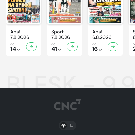
Aha! -
Sport -
Aha! -
7.8.2026
7.8.2026
6.8.2026
od
od
od
14
41
16
Kč
Kč
Kč
BLESK - 9.
PŘEPNOUT SVĚTLÝ/TMAVÝ REŽIM