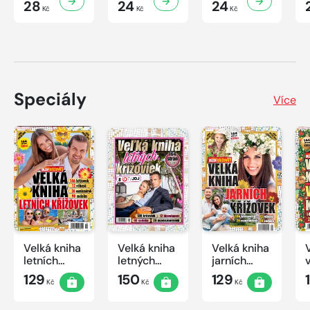
28
24
24
Kč
Kč
Kč
Speciály
Více
Velká kniha
Velká kniha
Velká kniha
letních
letných
jarních
křížovek
krížoviek s
křížovek
129
150
129
Kč
Kč
Kč
2026
TV JOJ
2026
2026