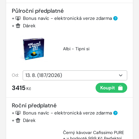
Půlroční předplatné
+
Bonus navíc - elektronická verze zdarma
?
+
Dárek
Albi - Tipni si
Od:
3415
Koupit
Kč
Roční předplatné
+
Bonus navíc - elektronická verze zdarma
?
+
Dárek
Černý kávovar Cafissimo PURE
+ v hodnotě 999 Kč Perfektní