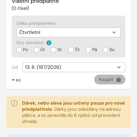
Vlastní předplatné
(
0
čísel)
Délka předplatného:
Dny doručení:
Po
Út
St
Čt
Pá
So
Od:
-
Koupit
Kč
Dárek, nebo sleva jsou určeny pouze pro nové
předplatitele
.
Dárky jsou odesílány na adresu
plátce, a to zpravidla do 6 týdnů od provedení
úhrady.