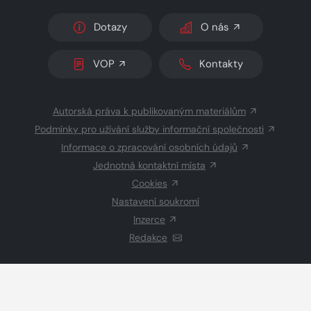
Dotazy
O nás
VOP
Kontakty
Autorská práva k publikovaným materiálům
Podmínky pro užívání služby informační společnosti
Informace o zpracování osobních údajů
Jednotná kontaktní místa
Cookies
Nastavení soukromí
Inzerce
Redakce
© 2026 Copyright
CZECH NEWS CENTER a.s.
a dodavatelé
obsahu