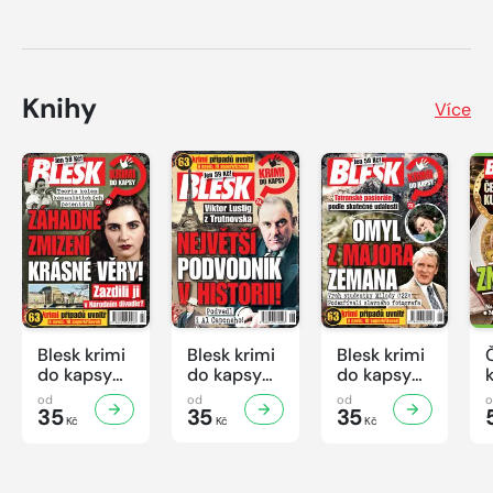
Knihy
Více
Blesk krimi
Blesk krimi
Blesk krimi
do kapsy
do kapsy
do kapsy
č.7/2026
č.6/2026
č.5/2026
od
od
od
35
35
35
Kč
Kč
Kč