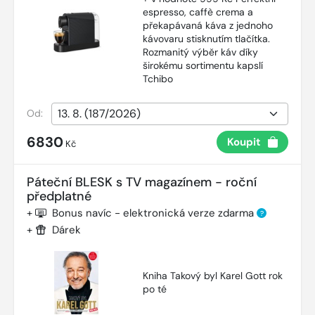
espresso, caffè crema a
překapávaná káva z jednoho
kávovaru stisknutím tlačítka.
Rozmanitý výběr káv díky
širokému sortimentu kapslí
Tchibo
Od:
6830
Koupit
Kč
Páteční BLESK s TV magazínem - roční
předplatné
+
Bonus navíc - elektronická verze zdarma
?
+
Dárek
Kniha Takový byl Karel Gott rok
po té