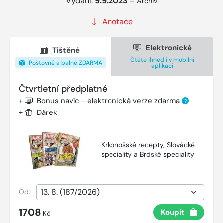
Vydání:
9.9.2023
–
Archiv
Anotace
Elektronické
Tištěné
Čtěte ihned i v mobilní
Poštovné a balné ZDARMA
aplikaci
Čtvrtletní předplatné
+
Bonus navíc - elektronická verze zdarma
?
+
Dárek
Krkonošské recepty, Slovácké
speciality a Brdské speciality
Od:
1708
Koupit
Kč