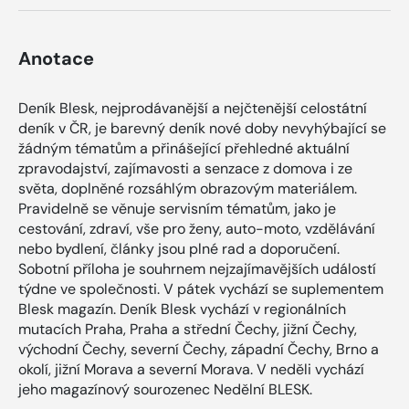
Anotace
Deník Blesk, nejprodávanější a nejčtenější celostátní
deník v ČR, je barevný deník nové doby nevyhýbající se
žádným tématům a přinášející přehledné aktuální
zpravodajství, zajímavosti a senzace z domova i ze
světa, doplněné rozsáhlým obrazovým materiálem.
Pravidelně se věnuje servisním tématům, jako je
cestování, zdraví, vše pro ženy, auto-moto, vzdělávání
nebo bydlení, články jsou plné rad a doporučení.
Sobotní příloha je souhrnem nejzajímavějších událostí
týdne ve společnosti. V pátek vychází se suplementem
Blesk magazín. Deník Blesk vychází v regionálních
mutacích Praha, Praha a střední Čechy, jižní Čechy,
východní Čechy, severní Čechy, západní Čechy, Brno a
okolí, jižní Morava a severní Morava. V neděli vychází
jeho magazínový sourozenec Nedělní BLESK.