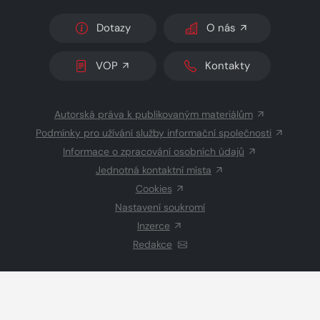
Dotazy
O nás
VOP
Kontakty
Autorská práva k publikovaným materiálům
Podmínky pro užívání služby informační společnosti
Informace o zpracování osobních údajů
Jednotná kontaktní místa
Cookies
Nastavení soukromí
Inzerce
Redakce
© 2026 Copyright
CZECH NEWS CENTER a.s.
a dodavatelé
obsahu