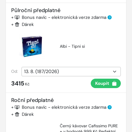
Půlroční předplatné
+
Bonus navíc - elektronická verze zdarma
?
+
Dárek
Albi - Tipni si
Od:
3415
Koupit
Kč
Roční předplatné
+
Bonus navíc - elektronická verze zdarma
?
+
Dárek
Černý kávovar Cafissimo PURE
+ v hodnotě 999 Kč Perfektní