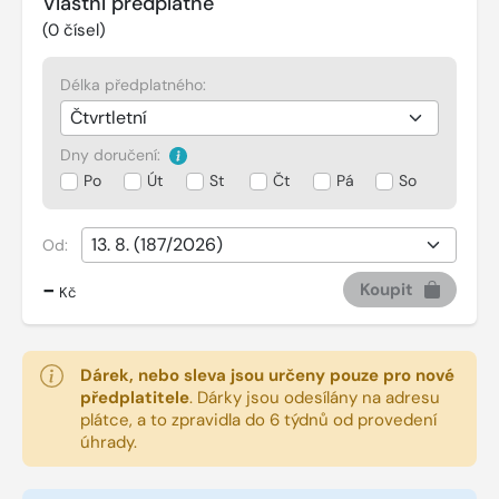
Vlastní předplatné
(
0
čísel)
Délka předplatného:
Dny doručení:
Po
Út
St
Čt
Pá
So
Od:
-
Koupit
Kč
Dárek, nebo sleva jsou určeny pouze pro nové
předplatitele
.
Dárky jsou odesílány na adresu
plátce, a to zpravidla do 6 týdnů od provedení
úhrady.