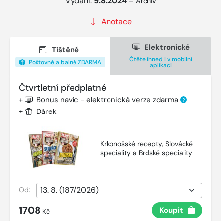
Vydání:
9.8.2024
–
Archiv
Anotace
Elektronické
Tištěné
Čtěte ihned i v mobilní
Poštovné a balné ZDARMA
aplikaci
Čtvrtletní předplatné
+
Bonus navíc - elektronická verze zdarma
?
+
Dárek
Krkonošské recepty, Slovácké
speciality a Brdské speciality
Od:
1708
Koupit
Kč