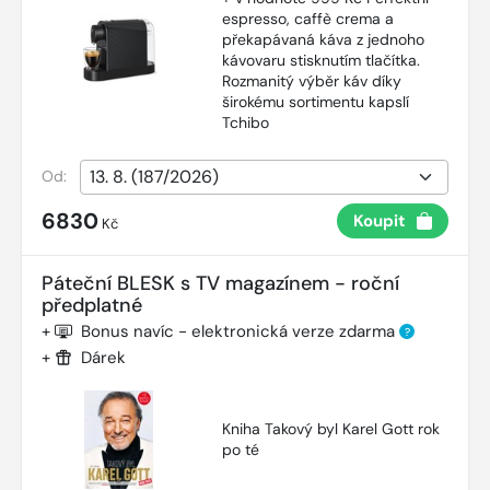
espresso, caffè crema a
překapávaná káva z jednoho
kávovaru stisknutím tlačítka.
Rozmanitý výběr káv díky
širokému sortimentu kapslí
Tchibo
Od:
6830
Koupit
Kč
Páteční BLESK s TV magazínem - roční
předplatné
+
Bonus navíc - elektronická verze zdarma
?
+
Dárek
Kniha Takový byl Karel Gott rok
po té