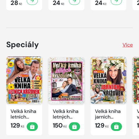
28
24
24
Kč
Kč
Kč
Speciály
Více
Velká kniha
Velká kniha
Velká kniha
letních
letných
jarních
křížovek
krížoviek s
křížovek
129
150
129
Kč
Kč
Kč
2026
TV JOJ
2026
2026