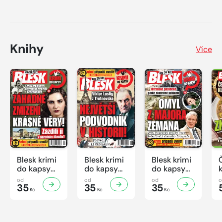
Knihy
Více
Blesk krimi
Blesk krimi
Blesk krimi
do kapsy
do kapsy
do kapsy
č.7/2026
č.6/2026
č.5/2026
od
od
od
35
35
35
Kč
Kč
Kč