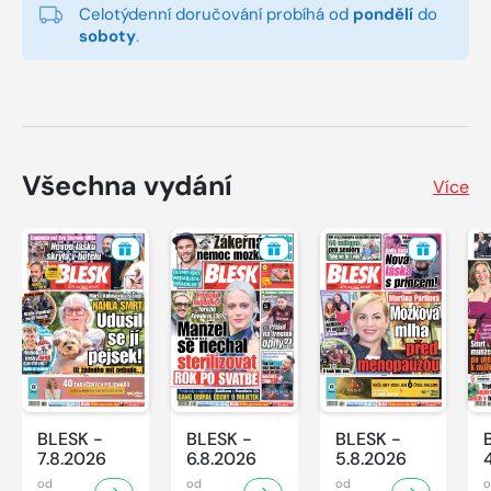
Celotýdenní doručování probíhá od
pondělí
do
soboty
.
Všechna vydání
Více
BLESK -
BLESK -
BLESK -
7.8.2026
6.8.2026
5.8.2026
od
od
od