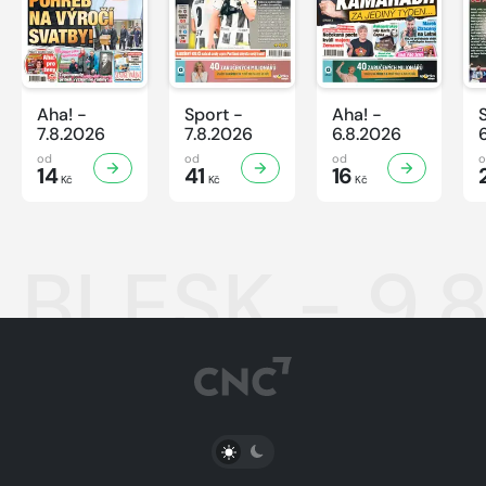
Aha! -
Sport -
Aha! -
7.8.2026
7.8.2026
6.8.2026
od
od
od
14
41
16
Kč
Kč
Kč
BLESK - 9.
PŘEPNOUT SVĚTLÝ/TMAVÝ REŽIM