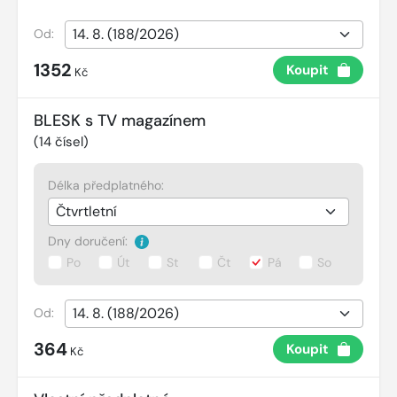
Od:
1352
Koupit
Kč
BLESK s TV magazínem
(
14
čísel)
Délka předplatného:
Dny doručení:
Po
Út
St
Čt
Pá
So
Od:
364
Koupit
Kč