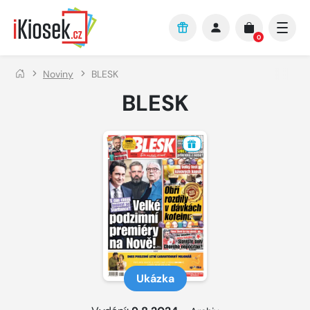
Přejít na hlavní obsah
0
Noviny
BLESK
BLESK
Ukázka