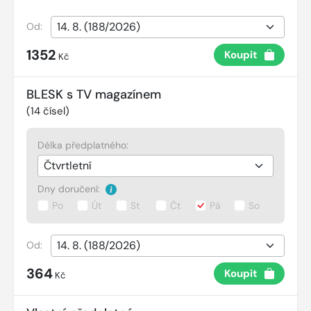
Od:
1352
Koupit
Kč
BLESK s TV magazínem
(
14
čísel)
Délka předplatného:
Dny doručení:
Po
Út
St
Čt
Pá
So
Od:
364
Koupit
Kč