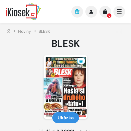
Přejít na hlavní obsah
0
Noviny
BLESK
BLESK
Ukázka