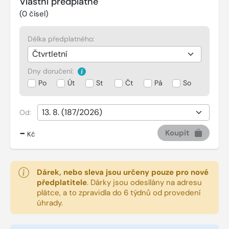
Vlastní předplatné
(
0
čísel)
Délka předplatného:
Dny doručení:
Po
Út
St
Čt
Pá
So
Od:
-
Koupit
Kč
Dárek, nebo sleva jsou určeny pouze pro nové
předplatitele
.
Dárky jsou odesílány na adresu
plátce, a to zpravidla do 6 týdnů od provedení
úhrady.