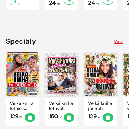
24
24
Kč
Kč
Speciály
Více
Velká kniha
Velká kniha
Velká kniha
letních
letných
jarních
křížovek
krížoviek s
křížovek
129
150
129
Kč
Kč
Kč
2026
TV JOJ
2026
2026