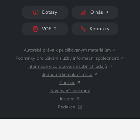
Dotazy
O nás
VOP
Kontakty
Autorská práva k publikovaným materiálům
Podmínky pro užívání služby informační společnosti
Informace o zpracování osobních údajů
Jednotná kontaktní místa
Cookies
Nastavení soukromí
Inzerce
Redakce
© 2026 Copyright
CZECH NEWS CENTER a.s.
a dodavatelé
obsahu