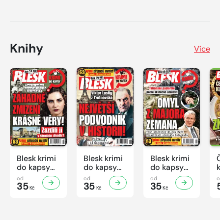
Knihy
Více
Blesk krimi
Blesk krimi
Blesk krimi
do kapsy
do kapsy
do kapsy
č.7/2026
č.6/2026
č.5/2026
od
od
od
35
35
35
Kč
Kč
Kč