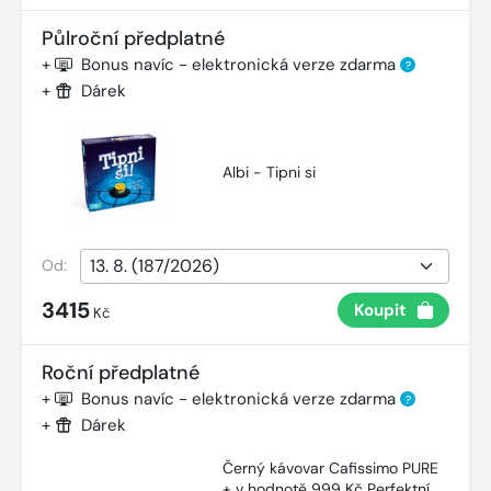
Půlroční předplatné
+
Bonus navíc - elektronická verze zdarma
?
+
Dárek
Albi - Tipni si
Od:
3415
Koupit
Kč
Roční předplatné
+
Bonus navíc - elektronická verze zdarma
?
+
Dárek
Černý kávovar Cafissimo PURE
+ v hodnotě 999 Kč Perfektní