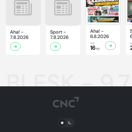
Aha! -
Aha! -
Sport -
6.8.2026
7.8.2026
7.8.2026
od
16
Kč
BLESK - 9.7
PŘEPNOUT SVĚTLÝ/TMAVÝ REŽIM