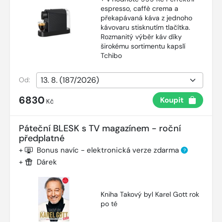
espresso, caffè crema a
překapávaná káva z jednoho
kávovaru stisknutím tlačítka.
Rozmanitý výběr káv díky
širokému sortimentu kapslí
Tchibo
Od:
6830
Koupit
Kč
Páteční BLESK s TV magazínem - roční
předplatné
+
Bonus navíc - elektronická verze zdarma
?
+
Dárek
Kniha Takový byl Karel Gott rok
po té