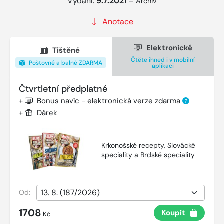
Vydání:
9.7.2021
–
Archiv
Anotace
Elektronické
Tištěné
Čtěte ihned i v mobilní
Poštovné a balné ZDARMA
aplikaci
Čtvrtletní předplatné
+
Bonus navíc - elektronická verze zdarma
?
+
Dárek
Krkonošské recepty, Slovácké
speciality a Brdské speciality
Od:
1708
Koupit
Kč