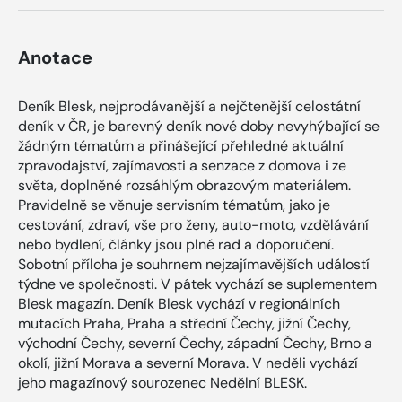
Anotace
Deník Blesk, nejprodávanější a nejčtenější celostátní
deník v ČR, je barevný deník nové doby nevyhýbající se
žádným tématům a přinášející přehledné aktuální
zpravodajství, zajímavosti a senzace z domova i ze
světa, doplněné rozsáhlým obrazovým materiálem.
Pravidelně se věnuje servisním tématům, jako je
cestování, zdraví, vše pro ženy, auto-moto, vzdělávání
nebo bydlení, články jsou plné rad a doporučení.
Sobotní příloha je souhrnem nejzajímavějších událostí
týdne ve společnosti. V pátek vychází se suplementem
Blesk magazín. Deník Blesk vychází v regionálních
mutacích Praha, Praha a střední Čechy, jižní Čechy,
východní Čechy, severní Čechy, západní Čechy, Brno a
okolí, jižní Morava a severní Morava. V neděli vychází
jeho magazínový sourozenec Nedělní BLESK.