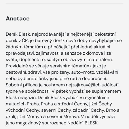
Anotace
Deník Blesk, nejprodávanější a nejčtenější celostátní
deník v ČR, je barevný deník nové doby nevyhýbající se
žádným tématům a přinášející přehledné aktuální
zpravodajství, zajímavosti a senzace z domova i ze
světa, doplněné rozsáhlým obrazovým materiálem.
Pravidelně se věnuje servisním tématům, jako je
cestování, zdraví, vše pro ženy, auto-moto, vzdělávání
nebo bydlení, články jsou plné rad a doporučení.
Sobotní příloha je souhrnem nejzajímavějších událostí
týdne ve společnosti. V pátek vychází se suplementem
Blesk magazín. Deník Blesk vychází v regionálních
mutacích Praha, Praha a střední Čechy, jižní Čechy,
východní Čechy, severní Čechy, západní Čechy, Brno a
okolí, jižní Morava a severní Morava. V neděli vychází
jeho magazínový sourozenec Nedělní BLESK.