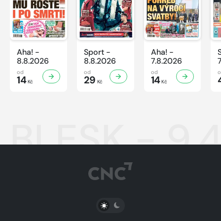
Aha! -
Sport -
Aha! -
8.8.2026
8.8.2026
7.8.2026
od
od
od
14
29
14
Kč
Kč
Kč
BLESK - 9.
PŘEPNOUT SVĚTLÝ/TMAVÝ REŽIM