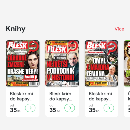
Knihy
Více
Blesk krimi
Blesk krimi
Blesk krimi
do kapsy
do kapsy
do kapsy
č.7/2026
č.6/2026
č.5/2026
od
od
od
35
35
35
Kč
Kč
Kč