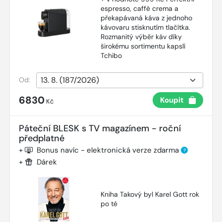
espresso, caffè crema a
překapávaná káva z jednoho
kávovaru stisknutím tlačítka.
Rozmanitý výběr káv díky
širokému sortimentu kapslí
Tchibo
Od:
6830
Koupit
Kč
Páteční BLESK s TV magazínem - roční
předplatné
+
Bonus navíc - elektronická verze zdarma
?
+
Dárek
Kniha Takový byl Karel Gott rok
po té