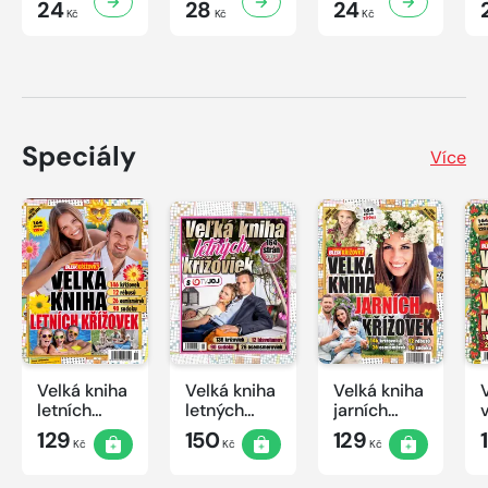
24
28
24
Kč
Kč
Kč
Speciály
Více
Velká kniha
Velká kniha
Velká kniha
letních
letných
jarních
křížovek
krížoviek s
křížovek
129
150
129
Kč
Kč
Kč
2026
TV JOJ
2026
2026