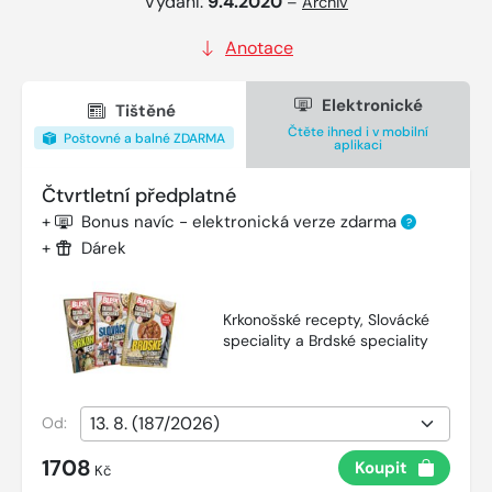
Vydání:
9.4.2020
–
Archiv
Anotace
Elektronické
Tištěné
Čtěte ihned i v mobilní
Poštovné a balné ZDARMA
aplikaci
Čtvrtletní předplatné
+
Bonus navíc - elektronická verze zdarma
?
+
Dárek
Krkonošské recepty, Slovácké
speciality a Brdské speciality
Od:
1708
Koupit
Kč