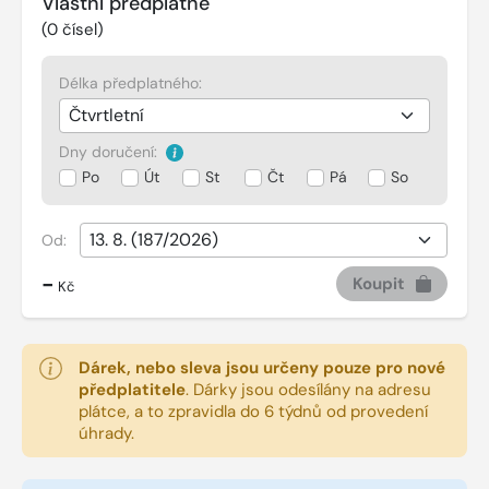
Vlastní předplatné
(
0
čísel)
Délka předplatného:
Dny doručení:
Po
Út
St
Čt
Pá
So
Od:
-
Koupit
Kč
Dárek, nebo sleva jsou určeny pouze pro nové
předplatitele
.
Dárky jsou odesílány na adresu
plátce, a to zpravidla do 6 týdnů od provedení
úhrady.