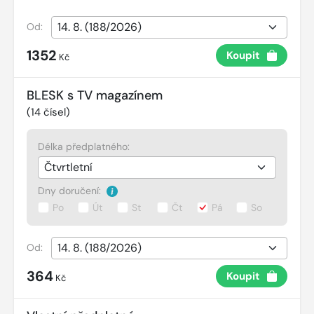
Od:
1352
Koupit
Kč
BLESK s TV magazínem
(
14
čísel)
Délka předplatného:
Dny doručení:
Po
Út
St
Čt
Pá
So
Od:
364
Koupit
Kč