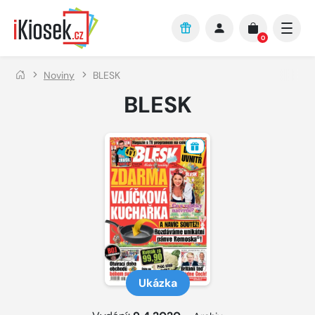
Přejít na hlavní obsah
0
Noviny
BLESK
BLESK
Ukázka