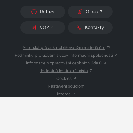
Dotazy
O nás
VOP
Kontakty
Autorská práva k publikovaným materiálům
Podmínky pro užívání služby informační společnosti
Informace o zpracování osobních údajů
Jednotná kontaktní místa
Cookies
Nastavení soukromí
Inzerce
Redakce
© 2026 Copyright
CZECH NEWS CENTER a.s.
a dodavatelé
obsahu