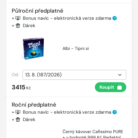
Půlroční předplatné
+
Bonus navíc - elektronická verze zdarma
?
+
Dárek
Albi - Tipni si
Od:
3415
Koupit
Kč
Roční předplatné
+
Bonus navíc - elektronická verze zdarma
?
+
Dárek
Černý kávovar Cafissimo PURE
+ v hodnotě 999 Kč Perfektní