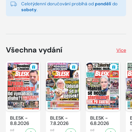
Celotýdenní doručování probíhá od
pondělí
do
soboty
.
Všechna vydání
Více
BLESK -
BLESK -
BLESK -
8.8.2026
7.8.2026
6.8.2026
od
od
od