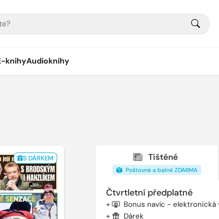
E-knihy
Audioknihy
Tištěné
S DÁRKEM
Poštovné a balné ZDARMA
Čtvrtletní předplatné
+
Bonus navíc - elektronická
+
Dárek