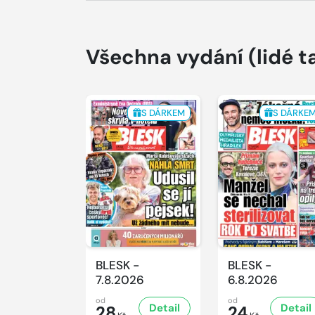
Všechna vydání
(lidé t
S DÁRKEM
S DÁRKE
BLESK -
BLESK -
7.8.2026
6.8.2026
od
od
Detail
Detail
28
24