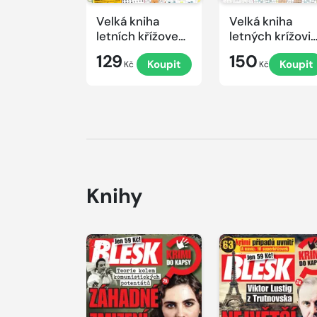
Velká kniha
Velká kniha
letních křížovek
letných krížovi
2026
s TV JOJ 2026
129
150
Koupit
Koupit
Kč
Kč
Knihy