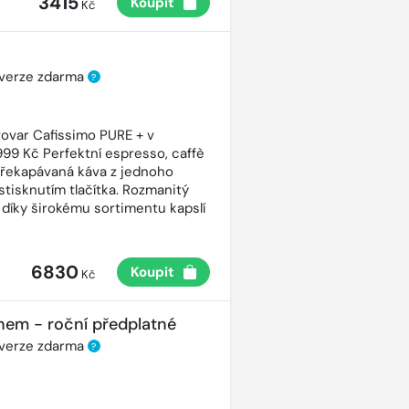
3415
Koupit
Kč
 verze zdarma
?
ovar Cafissimo PURE + v
99 Kč Perfektní espresso, caffè
řekapávaná káva z jednoho
stisknutím tlačítka. Rozmanitý
 díky širokému sortimentu kapslí
6830
Koupit
Kč
nem - roční předplatné
 verze zdarma
?