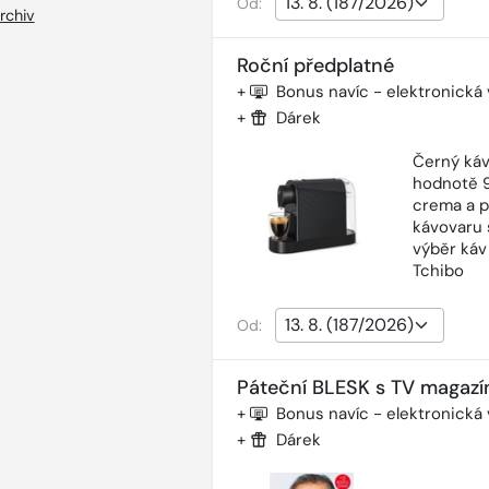
Od:
rchiv
Roční předplatné
+
Bonus navíc - elektronická
+
Dárek
Černý káv
hodnotě 9
crema a p
kávovaru 
výběr káv
Tchibo
Od:
Páteční BLESK s TV magazí
+
Bonus navíc - elektronická
+
Dárek