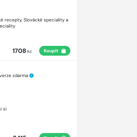
é recepty, Slovácké speciality a
eciality
1708
Koupit
Kč
 verze zdarma
?
i si