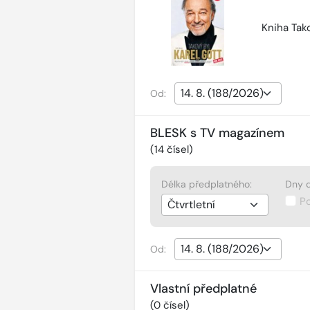
Kniha Tako
Od:
BLESK s TV magazínem
(
14
čísel)
Délka předplatného:
Dny d
P
Od:
Vlastní předplatné
(
0
čísel)