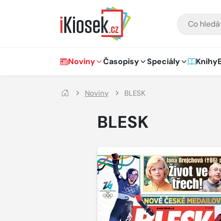
Přejít na hlavní obsah
VYHLEDÁVÁNÍ
Hlavní navigace
Noviny
Časopisy
Speciály
Knihy
Noviny
BLESK
BLESK