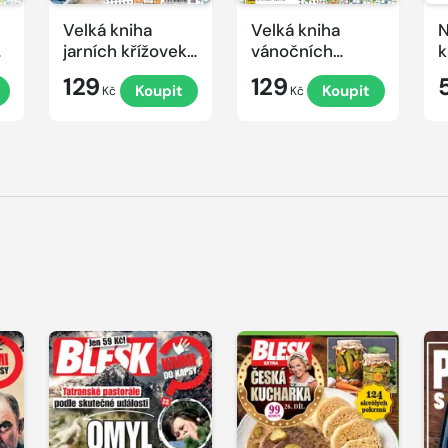
Velká kniha
Velká kniha
N
ek
jarních křížovek
vánočních
k
2026
křížovek 2025
e
129
129
Koupit
Koupit
Kč
Kč