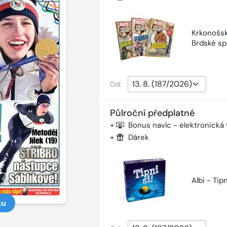
Krkonošsk
Brdské sp
Od:
Půlroční předplatné
+
Bonus navíc - elektronická
+
Dárek
Albi - Tipn
ku