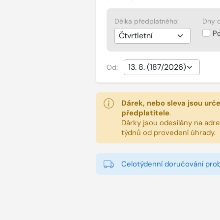
Délka předplatného:
Dny d
P
Od:
Dárek, nebo sleva jsou urč
předplatitele
.
Dárky jsou odesílány na adres
týdnů od provedení úhrady.
Celotýdenní doručování pro