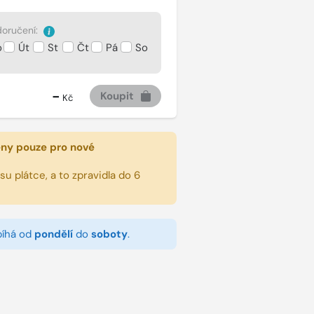
oručení:
o
Út
St
Čt
Pá
So
-
Koupit
Kč
eny pouze pro nové
u plátce, a to zpravidla do 6
bíhá od
pondělí
do
soboty
.