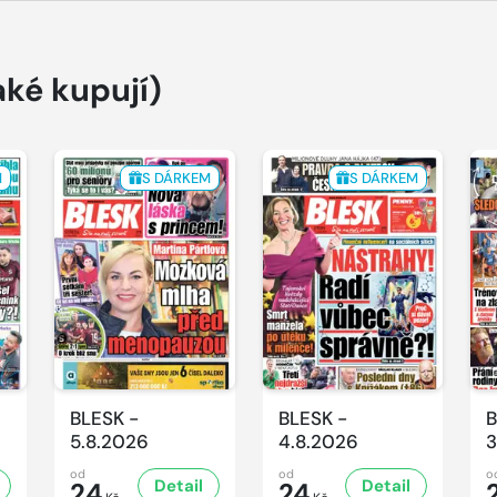
aké kupují)
M
S DÁRKEM
S DÁRKEM
BLESK -
BLESK -
B
5.8.2026
4.8.2026
3
od
od
o
Detail
Detail
24
24