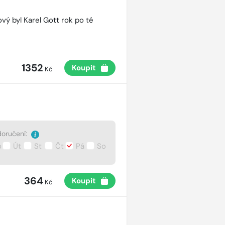
vý byl Karel Gott rok po té
1352
Koupit
Kč
oručení:
o
Út
St
Čt
Pá
So
364
Koupit
Kč