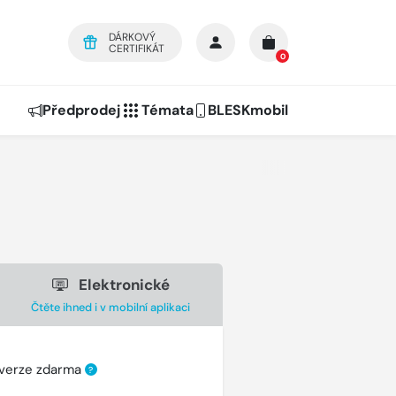
DÁRKOVÝ
CERTIFIKÁT
0
Předprodej
Témata
BLESKmobil
Elektronické
Čtěte ihned i v mobilní aplikaci
 verze zdarma
?