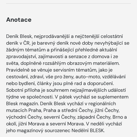
Anotace
Deník Blesk, nejprodávanější a nejčtenější celostátní
deník v ČR, je barevný deník nové doby nevyhýbající se
žádným tématům a přinášející přehledné aktuální
zpravodajství, zajímavosti a senzace z domova i ze
světa, doplněné rozsáhlým obrazovým materiálem.
Pravidelně se věnuje servisním tématům, jako je
cestování, zdraví, vše pro ženy, auto-moto, vzdělávání
nebo bydlení, články jsou plné rad a doporučení.
Sobotní příloha je souhrnem nejzajímavějších událostí
týdne ve společnosti. V pátek vychází se suplementem
Blesk magazín. Deník Blesk vychází v regionálních
mutacích Praha, Praha a střední Čechy, jižní Čechy,
východní Čechy, severní Čechy, západní Čechy, Brno a
okolí, jižní Morava a severní Morava. V neděli vychází
jeho magazínový sourozenec Nedělní BLESK.