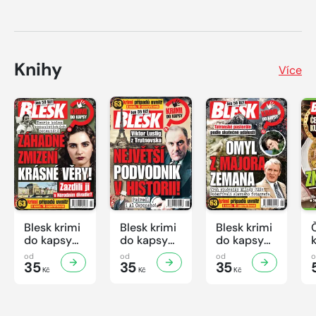
Knihy
Více
Blesk krimi
Blesk krimi
Blesk krimi
do kapsy
do kapsy
do kapsy
č.7/2026
č.6/2026
č.5/2026
od
od
od
35
35
35
Kč
Kč
Kč