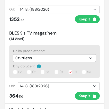
Od:
1352
Koupit
Kč
BLESK s TV magazínem
(
14
čísel)
Délka předplatného:
Dny doručení:
Po
Út
St
Čt
Pá
So
Od:
364
Koupit
Kč