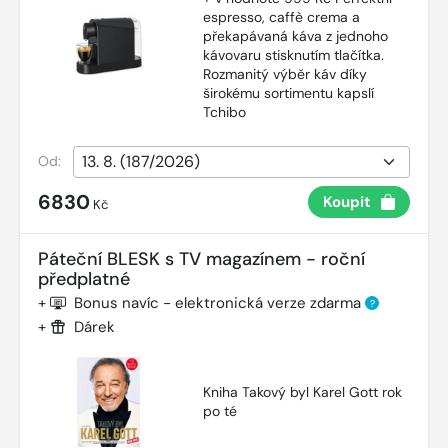
espresso, caffè crema a
překapávaná káva z jednoho
kávovaru stisknutím tlačítka.
Rozmanitý výběr káv díky
širokému sortimentu kapslí
Tchibo
Od:
6830
Koupit
Kč
Páteční BLESK s TV magazínem - roční
předplatné
+
Bonus navíc - elektronická verze zdarma
?
+
Dárek
Kniha Takový byl Karel Gott rok
po té