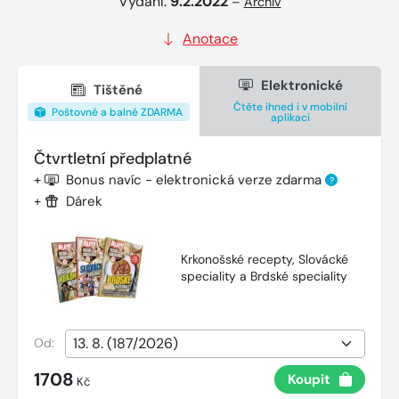
Vydání:
9.2.2022
–
Archiv
Anotace
Elektronické
Tištěné
Čtěte ihned i v mobilní
Poštovné a balné ZDARMA
aplikaci
Čtvrtletní předplatné
+
Bonus navíc - elektronická verze zdarma
?
+
Dárek
Krkonošské recepty, Slovácké
speciality a Brdské speciality
Od:
1708
Koupit
Kč