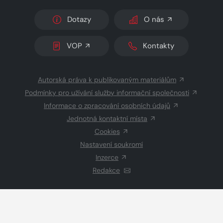
Dotazy
O nás
VOP
Kontakty
Autorská práva k publikovaným materiálům
Podmínky pro užívání služby informační společnosti
Informace o zpracování osobních údajů
Jednotná kontaktní místa
Cookies
Nastavení soukromí
Inzerce
Redakce
© 2026 Copyright
CZECH NEWS CENTER a.s.
a dodavatelé
obsahu