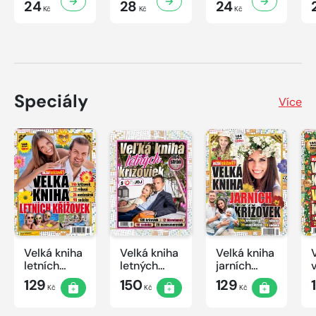
24
28
24
Kč
Kč
Kč
Speciály
Více
Velká kniha
Velká kniha
Velká kniha
letních
letných
jarních
křížovek
krížoviek s
křížovek
129
150
129
Kč
Kč
Kč
2026
TV JOJ
2026
2026