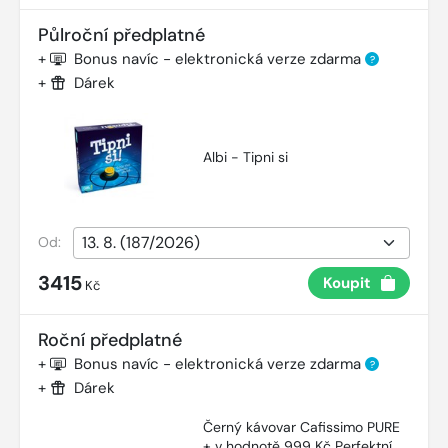
Půlroční předplatné
+
Bonus navíc - elektronická verze zdarma
?
+
Dárek
Albi - Tipni si
Od:
3415
Koupit
Kč
Roční předplatné
+
Bonus navíc - elektronická verze zdarma
?
+
Dárek
Černý kávovar Cafissimo PURE
+ v hodnotě 999 Kč Perfektní