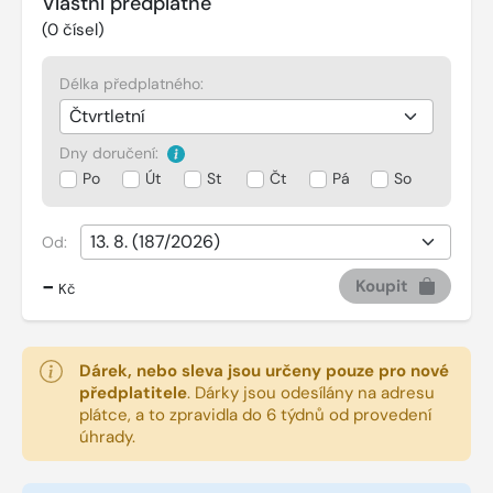
Vlastní předplatné
(
0
čísel)
Délka předplatného:
Dny doručení:
Po
Út
St
Čt
Pá
So
Od:
-
Koupit
Kč
Dárek, nebo sleva jsou určeny pouze pro nové
předplatitele
.
Dárky jsou odesílány na adresu
plátce, a to zpravidla do 6 týdnů od provedení
úhrady.