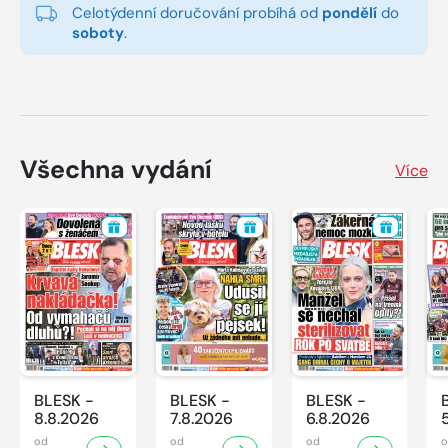
Celotýdenní doručování probíhá od
pondělí
do
soboty
.
Všechna vydání
Více
BLESK -
BLESK -
BLESK -
8.8.2026
7.8.2026
6.8.2026
od
od
od