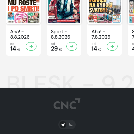
Aha! -
Sport -
Aha! -
8.8.2026
8.8.2026
7.8.2026
od
od
od
14
29
14
Kč
Kč
Kč
BLESK - 9.
PŘEPNOUT SVĚTLÝ/TMAVÝ REŽIM