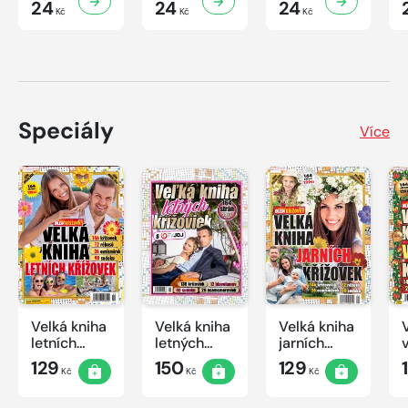
24
24
24
Kč
Kč
Kč
Speciály
Více
Velká kniha
Velká kniha
Velká kniha
letních
letných
jarních
křížovek
krížoviek s
křížovek
129
150
129
Kč
Kč
Kč
2026
TV JOJ
2026
2026