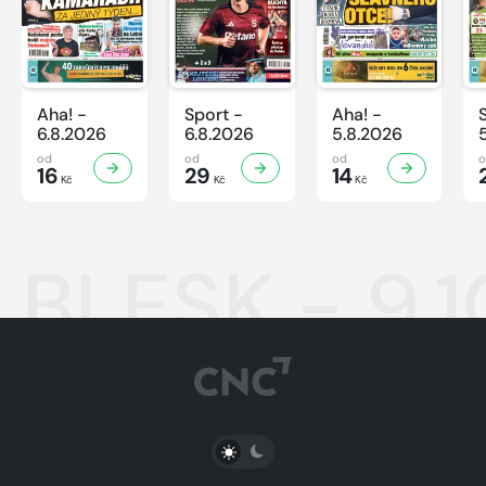
Aha! -
Sport -
Aha! -
6.8.2026
6.8.2026
5.8.2026
od
od
od
16
29
14
Kč
Kč
Kč
BLESK - 9.1
PŘEPNOUT SVĚTLÝ/TMAVÝ REŽIM