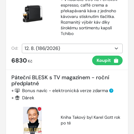
espresso, caffè crema a
překapávaná káva z jednoho
kávovaru stisknutím tlačítka.
Rozmanitý výběr káv díky
širokému sortimentu kapslí
Tchibo
Od:
6830
Koupit
Kč
Páteční BLESK s TV magazínem - roční
předplatné
+
Bonus navíc - elektronická verze zdarma
?
+
Dárek
Kniha Takový byl Karel Gott rok
po té