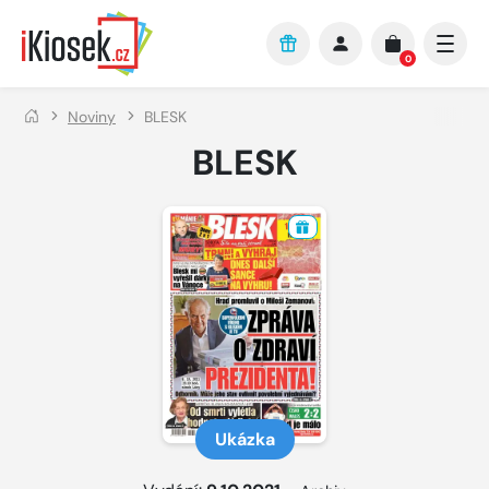
Přejít na hlavní obsah
0
Noviny
BLESK
BLESK
Ukázka