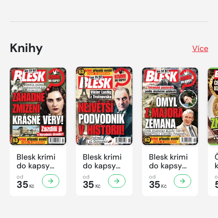
Knihy
Více
Blesk krimi
Blesk krimi
Blesk krimi
do kapsy
do kapsy
do kapsy
č.7/2026
č.6/2026
č.5/2026
od
od
od
35
35
35
Kč
Kč
Kč