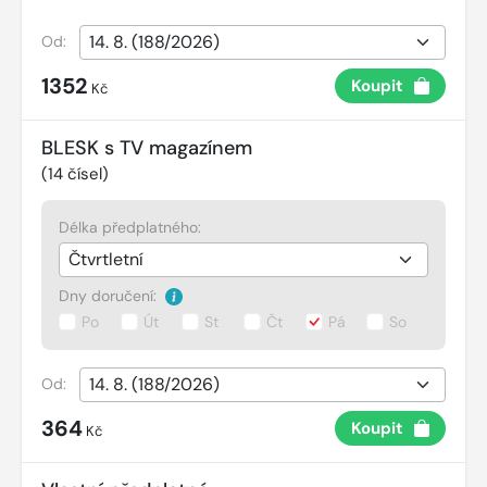
Od:
1352
Koupit
Kč
BLESK s TV magazínem
(
14
čísel)
Délka předplatného:
Dny doručení:
Po
Út
St
Čt
Pá
So
Od:
364
Koupit
Kč