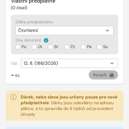
Vlastní předplatné
(
0
čísel)
Délka předplatného:
Dny doručení:
Po
Út
St
Čt
Pá
So
Od:
-
Koupit
Kč
Dárek, nebo sleva jsou určeny pouze pro nové
předplatitele
.
Dárky jsou odesílány na adresu
plátce, a to zpravidla do 6 týdnů od provedení
úhrady.