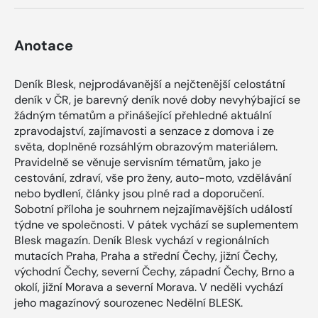
Anotace
Deník Blesk, nejprodávanější a nejčtenější celostátní
deník v ČR, je barevný deník nové doby nevyhýbající se
žádným tématům a přinášející přehledné aktuální
zpravodajství, zajímavosti a senzace z domova i ze
světa, doplněné rozsáhlým obrazovým materiálem.
Pravidelně se věnuje servisním tématům, jako je
cestování, zdraví, vše pro ženy, auto-moto, vzdělávání
nebo bydlení, články jsou plné rad a doporučení.
Sobotní příloha je souhrnem nejzajímavějších událostí
týdne ve společnosti. V pátek vychází se suplementem
Blesk magazín. Deník Blesk vychází v regionálních
mutacích Praha, Praha a střední Čechy, jižní Čechy,
východní Čechy, severní Čechy, západní Čechy, Brno a
okolí, jižní Morava a severní Morava. V neděli vychází
jeho magazínový sourozenec Nedělní BLESK.