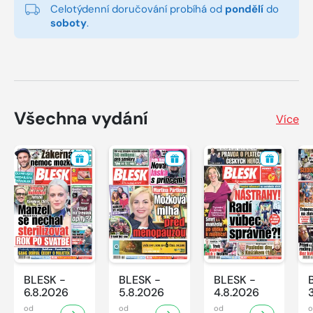
Celotýdenní doručování probíhá od
pondělí
do
soboty
.
Všechna vydání
Více
BLESK -
BLESK -
BLESK -
6.8.2026
5.8.2026
4.8.2026
od
od
od