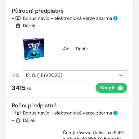
Půlroční předplatné
+
Bonus navíc - elektronická verze zdarma
?
+
Dárek
Albi - Tipni si
Od:
3415
Koupit
Kč
Roční předplatné
+
Bonus navíc - elektronická verze zdarma
?
+
Dárek
Černý kávovar Cafissimo PURE
+ v hodnotě 999 Kč Perfektní