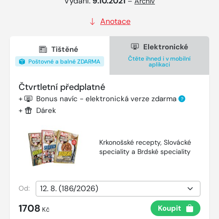
Vydání:
9.10.2021
–
Archiv
Anotace
Elektronické
Tištěné
Čtěte ihned i v mobilní
Poštovné a balné ZDARMA
aplikaci
Čtvrtletní předplatné
+
Bonus navíc - elektronická verze zdarma
?
+
Dárek
Krkonošské recepty, Slovácké
speciality a Brdské speciality
Od:
1708
Koupit
Kč