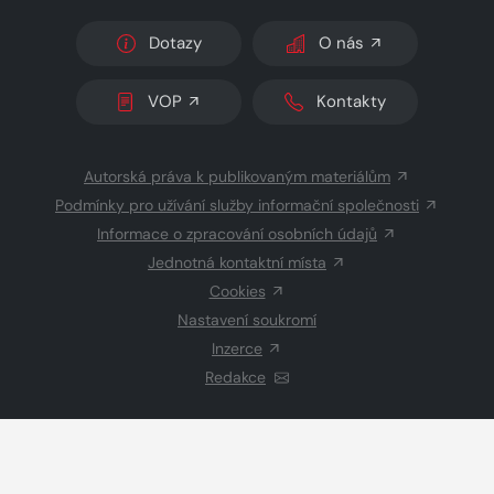
Dotazy
O nás
VOP
Kontakty
Autorská práva k publikovaným materiálům
Podmínky pro užívání služby informační společnosti
Informace o zpracování osobních údajů
Jednotná kontaktní místa
Cookies
Nastavení soukromí
Inzerce
Redakce
© 2026 Copyright
CZECH NEWS CENTER a.s.
a dodavatelé
obsahu