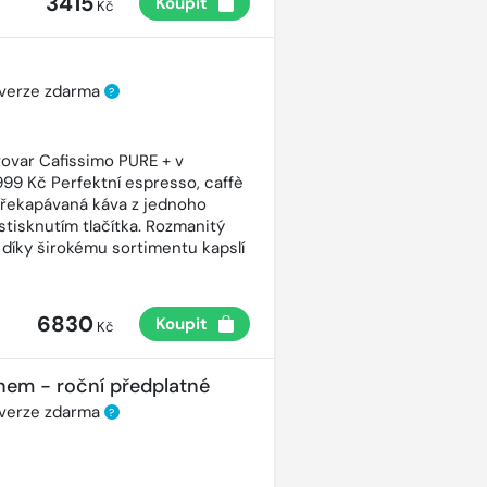
3415
Koupit
Kč
 verze zdarma
?
ovar Cafissimo PURE + v
99 Kč Perfektní espresso, caffè
řekapávaná káva z jednoho
stisknutím tlačítka. Rozmanitý
 díky širokému sortimentu kapslí
6830
Koupit
Kč
nem - roční předplatné
 verze zdarma
?