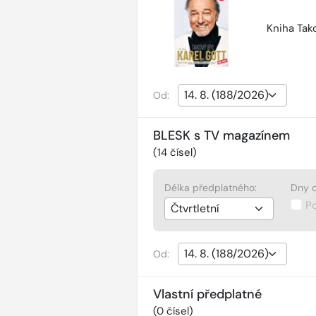
Kniha Tako
Od:
BLESK s TV magazínem
(
14
čísel)
Délka předplatného:
Dny d
P
Od:
Vlastní předplatné
(
0
čísel)