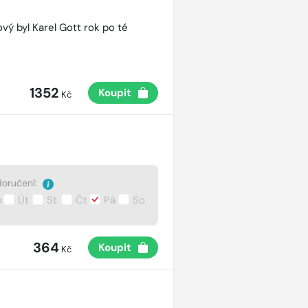
vý byl Karel Gott rok po té
1352
Koupit
Kč
oručení:
o
Út
St
Čt
Pá
So
364
Koupit
Kč