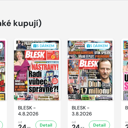
aké kupují)
M
S DÁRKEM
S DÁRKEM
BLESK -
BLESK -
B
4.8.2026
3.8.2026
od
od
o
Detail
Detail
24
24