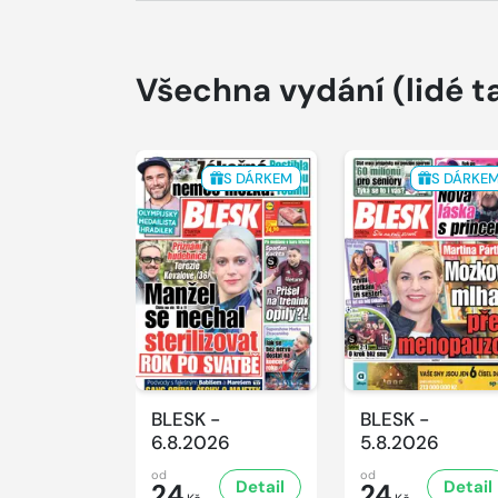
Všechna vydání
(lidé t
S DÁRKEM
S DÁRKE
BLESK -
BLESK -
6.8.2026
5.8.2026
od
od
Detail
Detail
24
24