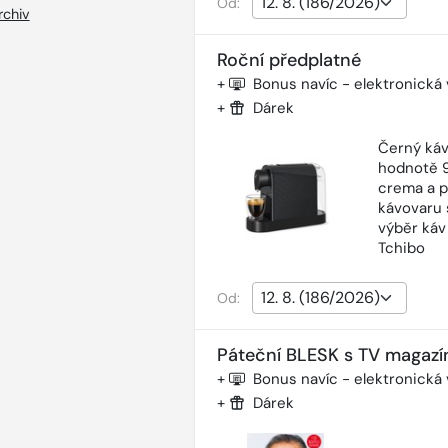
Od:
rchiv
Roční předplatné
+
Bonus navíc - elektronická
+
Dárek
Černý káv
hodnotě 9
crema a p
kávovaru 
výběr káv
Tchibo
Od:
Páteční BLESK s TV magazí
+
Bonus navíc - elektronická
+
Dárek