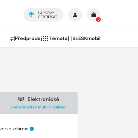
DÁRKOVÝ
CERTIFIKÁT
0
Předprodej
Témata
BLESKmobil
Elektronické
Čtěte ihned i v mobilní aplikaci
 verze zdarma
?