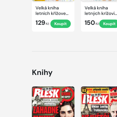
Velká kniha
Velká kniha
letních křížovek
letných krížovi
2026
s TV JOJ 2026
129
150
Koupit
Koupit
Kč
Kč
Knihy