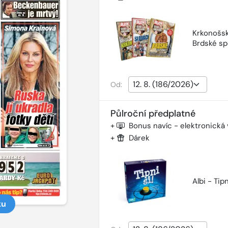
Krkonošsk
Brdské sp
Od:
Půlroční předplatné
+
Bonus navíc - elektronická
+
Dárek
Albi - Tipn
ku