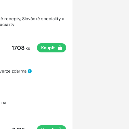
é recepty, Slovácké speciality a
eciality
1708
Koupit
Kč
 verze zdarma
?
i si