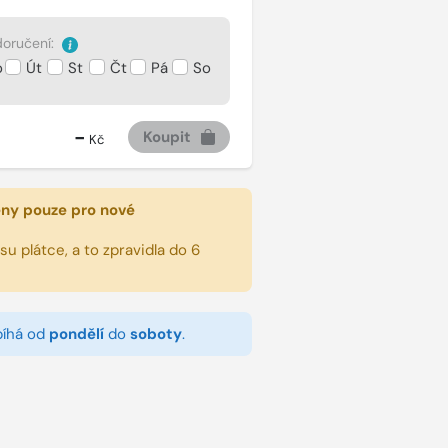
oručení:
o
Út
St
Čt
Pá
So
-
Koupit
Kč
eny pouze pro nové
u plátce, a to zpravidla do 6
bíhá od
pondělí
do
soboty
.