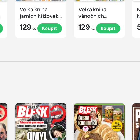
Velká kniha
Velká kniha
N
ek
jarních křížovek
vánočních
k
2026
křížovek 2025
e
129
129
Koupit
Koupit
Kč
Kč