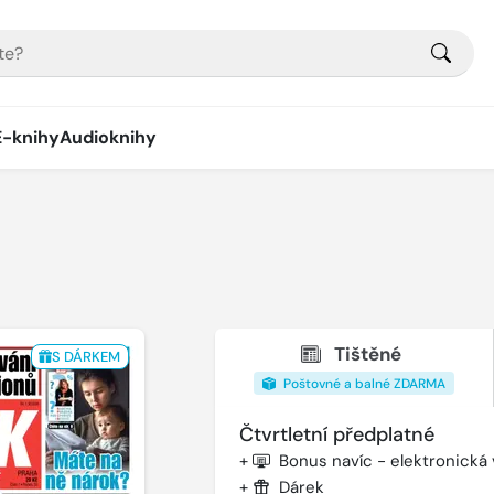
E-knihy
Audioknihy
Tištěné
S DÁRKEM
Poštovné a balné ZDARMA
Čtvrtletní předplatné
+
Bonus navíc - elektronická
+
Dárek