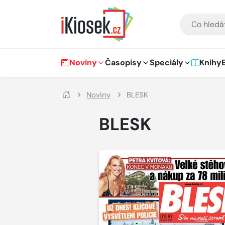
Přejít na hlavní obsah
VYHLEDÁVÁNÍ
Hlavní navigace
Noviny
Časopisy
Speciály
Knihy
Noviny
BLESK
BLESK