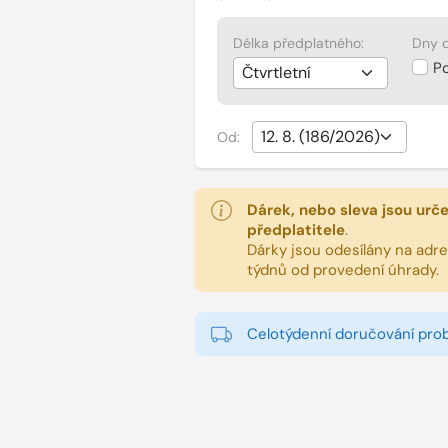
Délka předplatného:
Dny d
P
Od:
Dárek, nebo sleva jsou urč
předplatitele
.
Dárky jsou odesílány na adres
týdnů od provedení úhrady.
Celotýdenní doručování pro