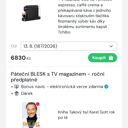
espresso, caffè crema a
překapávaná káva z jednoho
kávovaru stisknutím tlačítka.
Rozmanitý výběr káv díky
širokému sortimentu kapslí
Tchibo
Od:
6830
Koupit
Kč
Páteční BLESK s TV magazínem - roční
předplatné
+
Bonus navíc - elektronická verze zdarma
?
+
Dárek
Kniha Takový byl Karel Gott rok
po té