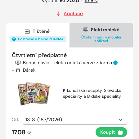
Vydání:
9.1.2020
–
Archiv
Anotace
Elektronické
Tištěné
Čtěte ihned i v mobilní
Poštovné a balné ZDARMA
aplikaci
Čtvrtletní předplatné
+
Bonus navíc - elektronická verze zdarma
?
+
Dárek
Krkonošské recepty, Slovácké
speciality a Brdské speciality
Od:
1708
Koupit
Kč