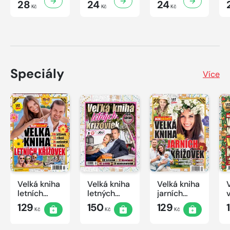
28
24
24
Kč
Kč
Kč
Speciály
Více
Velká kniha
Velká kniha
Velká kniha
letních
letných
jarních
křížovek
krížoviek s
křížovek
129
150
129
Kč
Kč
Kč
2026
TV JOJ
2026
2026