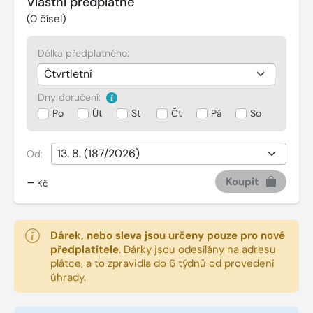
Vlastní předplatné
(
0
čísel)
Délka předplatného:
Dny doručení:
Po
Út
St
Čt
Pá
So
Od:
-
Koupit
Kč
Dárek, nebo sleva jsou určeny pouze pro nové
předplatitele
.
Dárky jsou odesílány na adresu
plátce, a to zpravidla do 6 týdnů od provedení
úhrady.