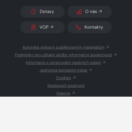
Dotazy
O nás
VOP
Kontakty
Autorská práva k publikovaným materiálům
Podmínky pro užívání služby informační společnosti
Informace o zpracování osobních údajů
Jednotná kontaktní místa
Cookies
Nastavení soukromí
Inzerce
Redakce
© 2026 Copyright
CZECH NEWS CENTER a.s.
a dodavatelé
obsahu