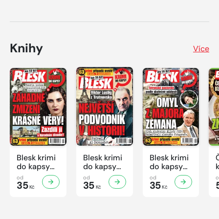
Knihy
Více
Blesk krimi
Blesk krimi
Blesk krimi
do kapsy
do kapsy
do kapsy
č.7/2026
č.6/2026
č.5/2026
od
od
od
35
35
35
Kč
Kč
Kč