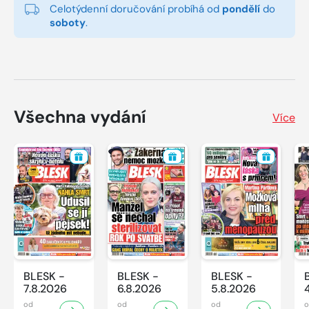
Celotýdenní doručování probíhá od
pondělí
do
soboty
.
Všechna vydání
Více
BLESK -
BLESK -
BLESK -
7.8.2026
6.8.2026
5.8.2026
od
od
od