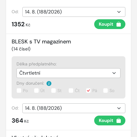
Od:
1352
Koupit
Kč
BLESK s TV magazínem
(
14
čísel)
Délka předplatného:
Dny doručení:
Po
Út
St
Čt
Pá
So
Od:
364
Koupit
Kč