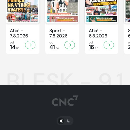
Aha! -
Sport -
Aha! -
7.8.2026
7.8.2026
6.8.2026
od
od
od
14
41
16
Kč
Kč
Kč
BLESK - 9.1
PŘEPNOUT SVĚTLÝ/TMAVÝ REŽIM