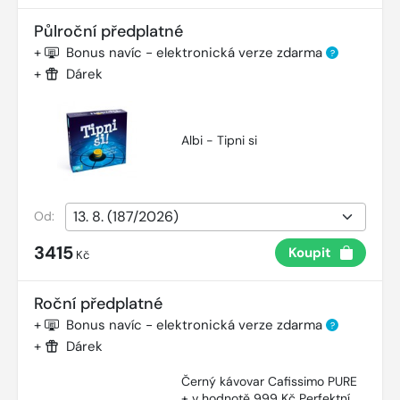
Půlroční předplatné
+
Bonus navíc - elektronická verze zdarma
?
+
Dárek
Albi - Tipni si
Od:
3415
Koupit
Kč
Roční předplatné
+
Bonus navíc - elektronická verze zdarma
?
+
Dárek
Černý kávovar Cafissimo PURE
+ v hodnotě 999 Kč Perfektní