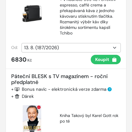
espresso, caffè crema a
překapávaná káva z jednoho
kávovaru stisknutím tlačítka.
Rozmanitý výběr káv díky
širokému sortimentu kapslí
Tchibo
Od:
6830
Koupit
Kč
Páteční BLESK s TV magazínem - roční
předplatné
+
Bonus navíc - elektronická verze zdarma
?
+
Dárek
Kniha Takový byl Karel Gott rok
po té