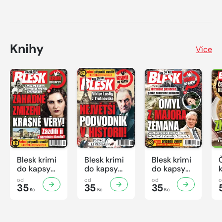
Knihy
Více
Blesk krimi
Blesk krimi
Blesk krimi
do kapsy
do kapsy
do kapsy
č.7/2026
č.6/2026
č.5/2026
od
od
od
35
35
35
Kč
Kč
Kč