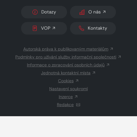
Dotazy
O nás
VOP
Kontakty
Autorská práva k publikovaným materiálům
Podmínky pro užívání služby informační společnosti
Informace o zpracování osobních údajů
Jednotná kontaktní místa
Cookies
Nastavení soukromí
Inzerce
Redakce
© 2026 Copyright
CZECH NEWS CENTER a.s.
a dodavatelé
obsahu