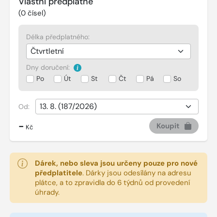
Vlastní předplatné
(
0
čísel)
Délka předplatného:
Dny doručení:
Po
Út
St
Čt
Pá
So
Od:
-
Koupit
Kč
Dárek, nebo sleva jsou určeny pouze pro nové
předplatitele
.
Dárky jsou odesílány na adresu
plátce, a to zpravidla do 6 týdnů od provedení
úhrady.