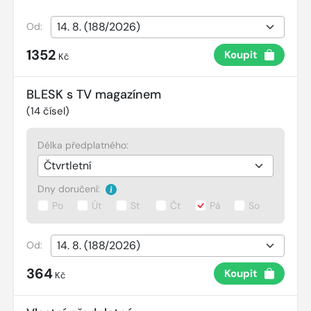
Od:
1352
Koupit
Kč
BLESK s TV magazínem
(
14
čísel)
Délka předplatného:
Dny doručení:
Po
Út
St
Čt
Pá
So
Od:
364
Koupit
Kč