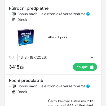
Půlroční předplatné
+
Bonus navíc - elektronická verze zdarma
?
+
Dárek
Albi - Tipni si
Od:
3415
Koupit
Kč
Roční předplatné
+
Bonus navíc - elektronická verze zdarma
?
+
Dárek
Černý kávovar Cafissimo PURE
+ v hodnotě 999 Kč Perfektní