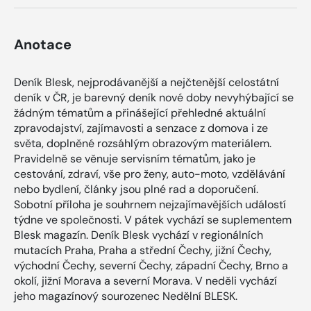
Anotace
Deník Blesk, nejprodávanější a nejčtenější celostátní
deník v ČR, je barevný deník nové doby nevyhýbající se
žádným tématům a přinášející přehledné aktuální
zpravodajství, zajímavosti a senzace z domova i ze
světa, doplněné rozsáhlým obrazovým materiálem.
Pravidelně se věnuje servisním tématům, jako je
cestování, zdraví, vše pro ženy, auto-moto, vzdělávání
nebo bydlení, články jsou plné rad a doporučení.
Sobotní příloha je souhrnem nejzajímavějších událostí
týdne ve společnosti. V pátek vychází se suplementem
Blesk magazín. Deník Blesk vychází v regionálních
mutacích Praha, Praha a střední Čechy, jižní Čechy,
východní Čechy, severní Čechy, západní Čechy, Brno a
okolí, jižní Morava a severní Morava. V neděli vychází
jeho magazínový sourozenec Nedělní BLESK.