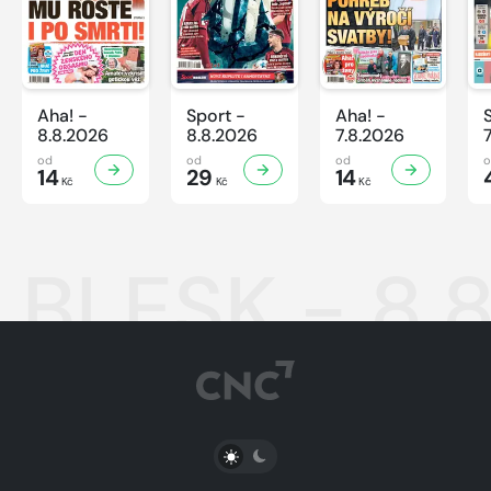
Aha! -
Sport -
Aha! -
8.8.2026
8.8.2026
7.8.2026
od
od
od
14
29
14
Kč
Kč
Kč
BLESK - 8.
PŘEPNOUT SVĚTLÝ/TMAVÝ REŽIM