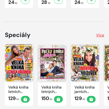
24
28
24
Kč
Kč
Kč
Speciály
Více
Velká kniha
Velká kniha
Velká kniha
letních
letných
jarních
křížovek
krížoviek s
křížovek
129
150
129
Kč
Kč
Kč
2026
TV JOJ
2026
2026