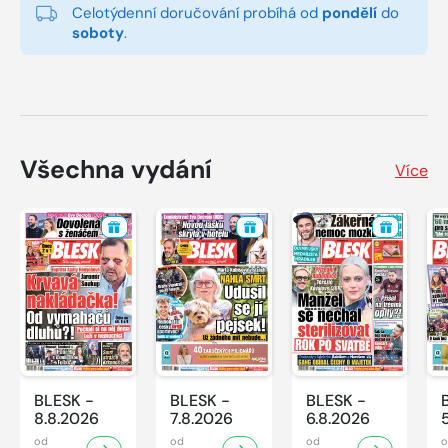
Celotýdenní doručování probíhá od
pondělí
do
soboty
.
Všechna vydání
Více
BLESK -
BLESK -
BLESK -
8.8.2026
7.8.2026
6.8.2026
od
od
od