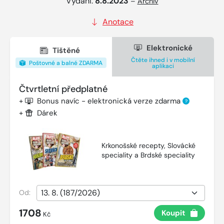
Vydání:
8.8.2023
–
Archiv
Anotace
Elektronické
Tištěné
Čtěte ihned i v mobilní
Poštovné a balné ZDARMA
aplikaci
Čtvrtletní předplatné
+
Bonus navíc - elektronická verze zdarma
?
+
Dárek
Krkonošské recepty, Slovácké
speciality a Brdské speciality
Od:
1708
Koupit
Kč