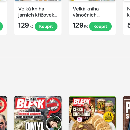
Velká kniha
Velká kniha
N
ek
jarních křížovek
vánočních
k
2026
křížovek 2025
e
129
129
Koupit
Koupit
Kč
Kč