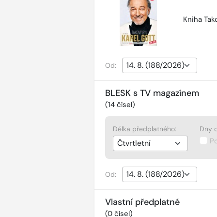
Kniha Tako
Od:
BLESK s TV magazínem
(
14
čísel)
Délka předplatného:
Dny d
P
Od:
Vlastní předplatné
(
0
čísel)