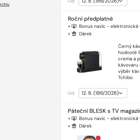
Od:
rchiv
Roční předplatné
+
Bonus navíc - elektronická
+
Dárek
Černý káv
hodnotě 9
crema a p
kávovaru 
výběr káv
Tchibo
Od:
Páteční BLESK s TV magazí
+
Bonus navíc - elektronická
+
Dárek