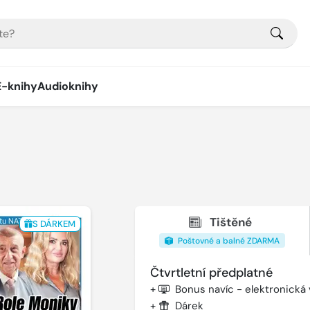
E-knihy
Audioknihy
Tištěné
S DÁRKEM
Poštovné a balné ZDARMA
Čtvrtletní předplatné
+
Bonus navíc - elektronická
+
Dárek