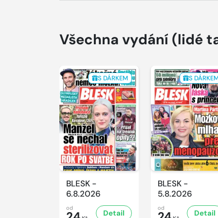
Všechna vydání
(lidé t
S DÁRKEM
S DÁRKE
BLESK -
BLESK -
6.8.2026
5.8.2026
od
od
Detail
Detail
24
24