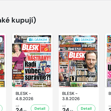
aké kupují)
M
S DÁRKEM
S DÁRKEM
BLESK -
BLESK -
B
4.8.2026
3.8.2026
od
od
o
Detail
Detail
24
24