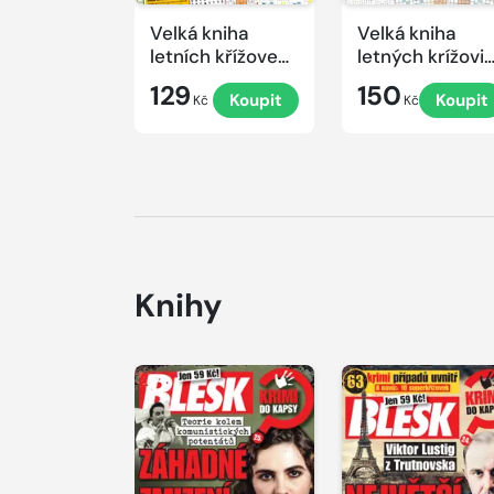
Velká kniha
Velká kniha
letních křížovek
letných krížovi
2026
s TV JOJ 2026
129
150
Koupit
Koupit
Kč
Kč
Knihy