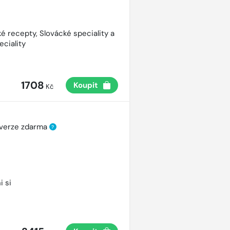
é recepty, Slovácké speciality a
eciality
1708
Koupit
Kč
 verze zdarma
?
i si