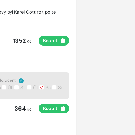
vý byl Karel Gott rok po té
1352
Koupit
Kč
oručení:
o
Út
St
Čt
Pá
So
364
Koupit
Kč