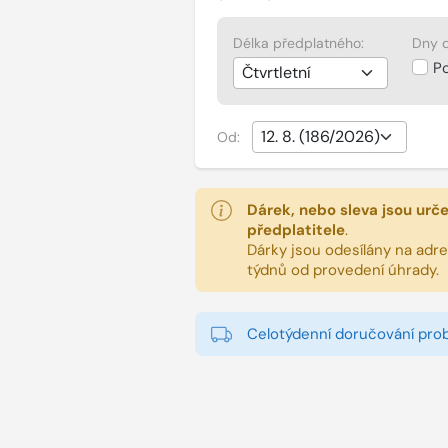
Délka předplatného:
Dny d
P
Od:
Dárek, nebo sleva jsou urč
předplatitele
.
Dárky jsou odesílány na adres
týdnů od provedení úhrady.
Celotýdenní doručování pro