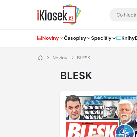
Přejít na hlavní obsah
VYHLEDÁVÁNÍ
Hlavní navigace
Noviny
Časopisy
Speciály
Knihy
Noviny
BLESK
BLESK