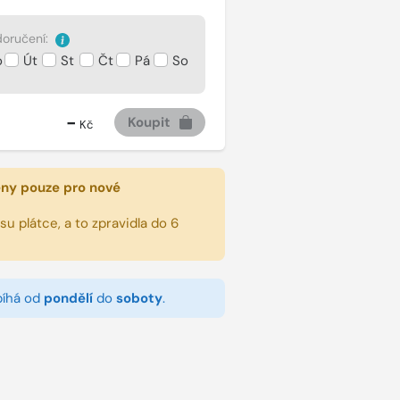
oručení:
o
Út
St
Čt
Pá
So
-
Koupit
Kč
eny pouze pro nové
u plátce, a to zpravidla do 6
bíhá od
pondělí
do
soboty
.