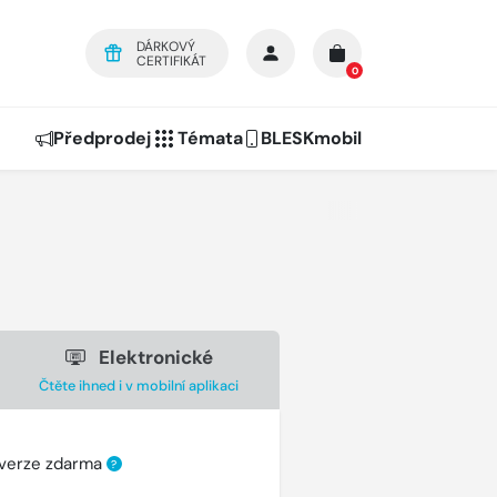
DÁRKOVÝ
CERTIFIKÁT
0
Předprodej
Témata
BLESKmobil
Elektronické
Čtěte ihned i v mobilní aplikaci
 verze zdarma
?