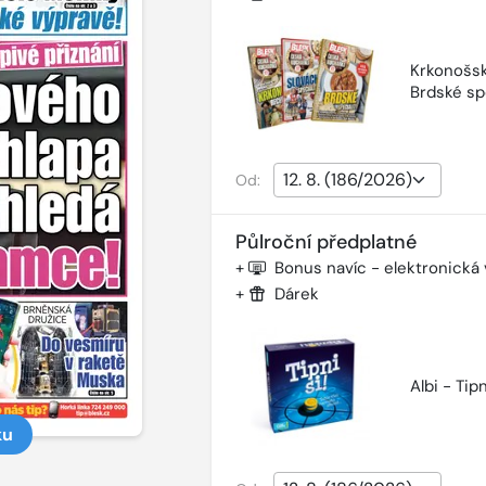
Krkonošsk
Brdské sp
Od:
Půlroční předplatné
+
Bonus navíc - elektronická
+
Dárek
Albi - Tipn
ku