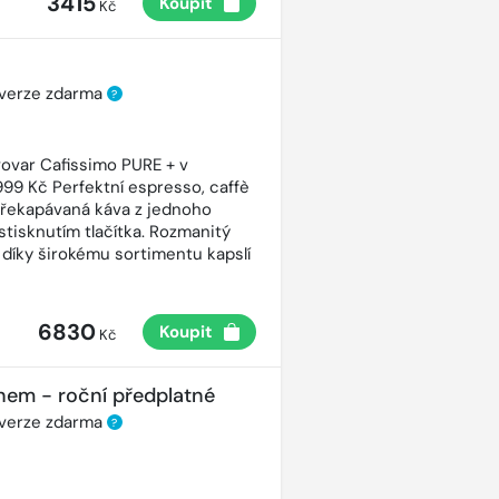
3415
Koupit
Kč
 verze zdarma
?
ovar Cafissimo PURE + v
99 Kč Perfektní espresso, caffè
řekapávaná káva z jednoho
stisknutím tlačítka. Rozmanitý
 díky širokému sortimentu kapslí
6830
Koupit
Kč
nem - roční předplatné
 verze zdarma
?