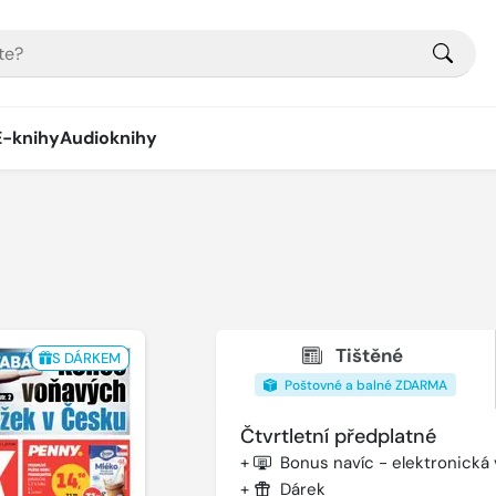
E-knihy
Audioknihy
Tištěné
S DÁRKEM
Poštovné a balné ZDARMA
Čtvrtletní předplatné
+
Bonus navíc - elektronická
+
Dárek