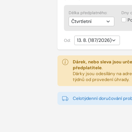
Délka předplatného:
Dny d
P
Od:
Dárek, nebo sleva jsou urč
předplatitele
.
Dárky jsou odesílány na adres
týdnů od provedení úhrady.
Celotýdenní doručování pro