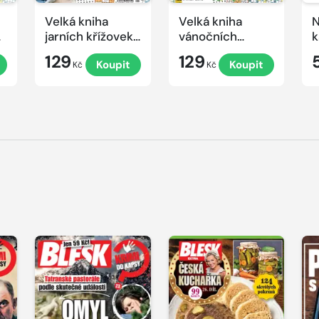
Velká kniha
Velká kniha
N
ek
jarních křížovek
vánočních
k
2026
křížovek 2025
e
129
129
Koupit
Koupit
Kč
Kč