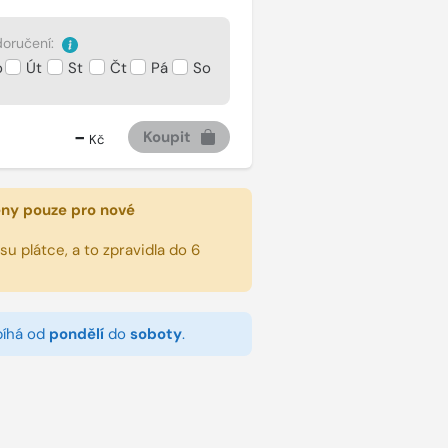
oručení:
o
Út
St
Čt
Pá
So
-
Koupit
Kč
eny pouze pro nové
u plátce, a to zpravidla do 6
bíhá od
pondělí
do
soboty
.