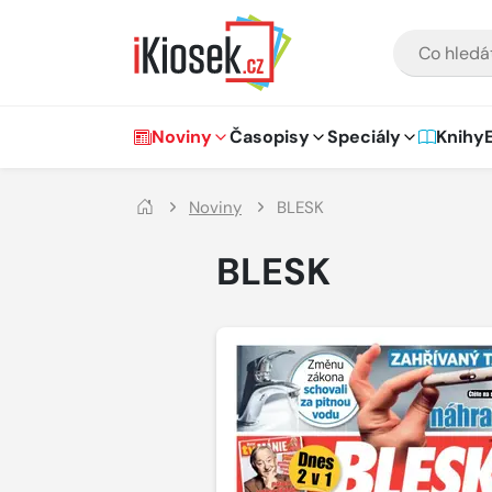
Přejít na hlavní obsah
VYHLEDÁVÁNÍ
Hlavní navigace
Noviny
Časopisy
Speciály
Knihy
Noviny
BLESK
BLESK