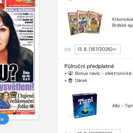
Krkonošsk
Brdské sp
Od:
Půlroční předplatné
+
Bonus navíc - elektronická
+
Dárek
Albi - Tipn
ku