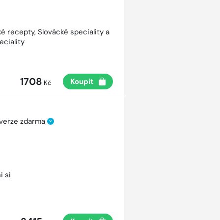
é recepty, Slovácké speciality a
eciality
1708
Koupit
Kč
 verze zdarma
?
i si