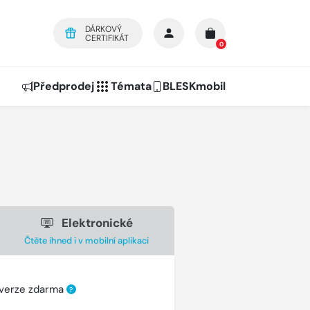
DÁRKOVÝ
CERTIFIKÁT
0
Předprodej
Témata
BLESKmobil
Elektronické
Čtěte ihned i v mobilní aplikaci
 verze zdarma
?