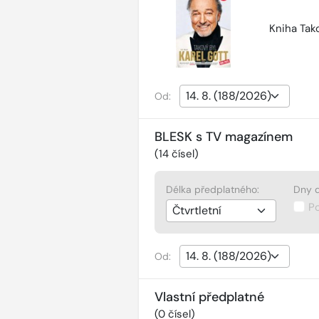
Kniha Tako
Od:
BLESK s TV magazínem
(
14
čísel)
Délka předplatného:
Dny d
P
Od:
Vlastní předplatné
(
0
čísel)