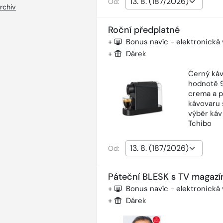
Od:
rchiv
Roční předplatné
+
Bonus navíc - elektronická
+
Dárek
Černý káv
hodnotě 9
crema a p
kávovaru 
výběr káv
Tchibo
Od:
Páteční BLESK s TV magazí
+
Bonus navíc - elektronická
+
Dárek