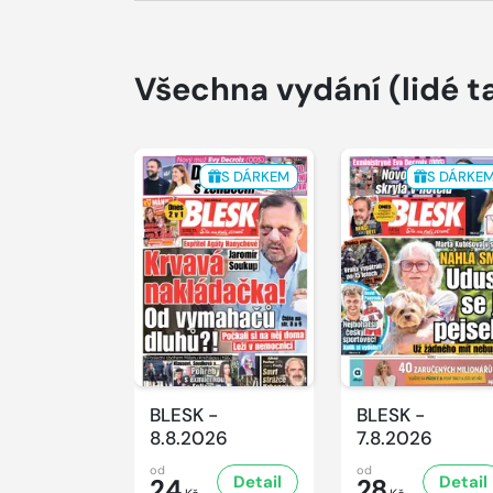
Všechna vydání
(lidé t
S DÁRKEM
S DÁRKE
BLESK -
BLESK -
8.8.2026
7.8.2026
od
od
Detail
Detail
24
28