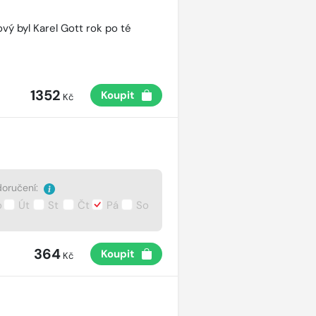
vý byl Karel Gott rok po té
1352
Koupit
Kč
oručení:
o
Út
St
Čt
Pá
So
364
Koupit
Kč