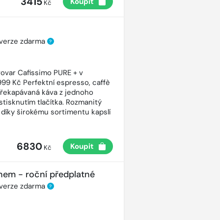
3415
Koupit
Kč
 verze zdarma
?
ovar Cafissimo PURE + v
99 Kč Perfektní espresso, caffè
řekapávaná káva z jednoho
stisknutím tlačítka. Rozmanitý
 díky širokému sortimentu kapslí
6830
Koupit
Kč
nem - roční předplatné
 verze zdarma
?