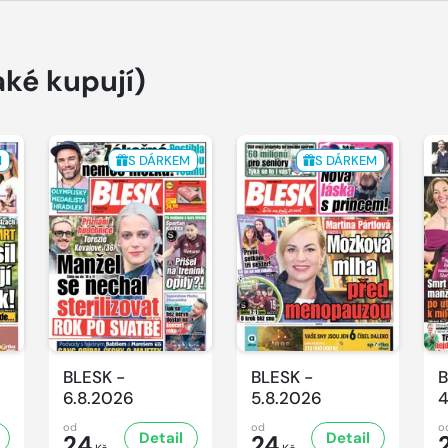
aké kupují)
M
S DÁRKEM
S DÁRKEM
BLESK -
BLESK -
B
6.8.2026
5.8.2026
4
od
od
o
Detail
Detail
24
24