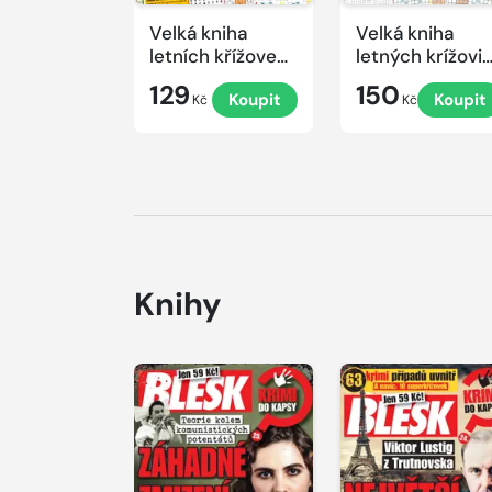
Velká kniha
Velká kniha
letních křížovek
letných krížovi
2026
s TV JOJ 2026
129
150
Koupit
Koupit
Kč
Kč
Knihy