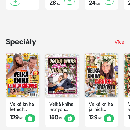
28
24
Kč
Kč
Speciály
Více
Velká kniha
Velká kniha
Velká kniha
letních
letných
jarních
křížovek
krížoviek s
křížovek
129
150
129
Kč
Kč
Kč
2026
TV JOJ
2026
2026