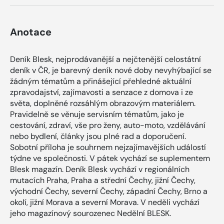
Anotace
Deník Blesk, nejprodávanější a nejčtenější celostátní
deník v ČR, je barevný deník nové doby nevyhýbající se
žádným tématům a přinášející přehledné aktuální
zpravodajství, zajímavosti a senzace z domova i ze
světa, doplněné rozsáhlým obrazovým materiálem.
Pravidelně se věnuje servisním tématům, jako je
cestování, zdraví, vše pro ženy, auto-moto, vzdělávání
nebo bydlení, články jsou plné rad a doporučení.
Sobotní příloha je souhrnem nejzajímavějších událostí
týdne ve společnosti. V pátek vychází se suplementem
Blesk magazín. Deník Blesk vychází v regionálních
mutacích Praha, Praha a střední Čechy, jižní Čechy,
východní Čechy, severní Čechy, západní Čechy, Brno a
okolí, jižní Morava a severní Morava. V neděli vychází
jeho magazínový sourozenec Nedělní BLESK.