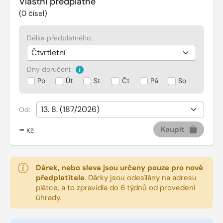
Vlastní předplatné
(
0
čísel)
Délka předplatného:
Dny doručení:
Po
Út
St
Čt
Pá
So
Od:
-
Koupit
Kč
Dárek, nebo sleva jsou určeny pouze pro nové
předplatitele
.
Dárky jsou odesílány na adresu
plátce, a to zpravidla do 6 týdnů od provedení
úhrady.