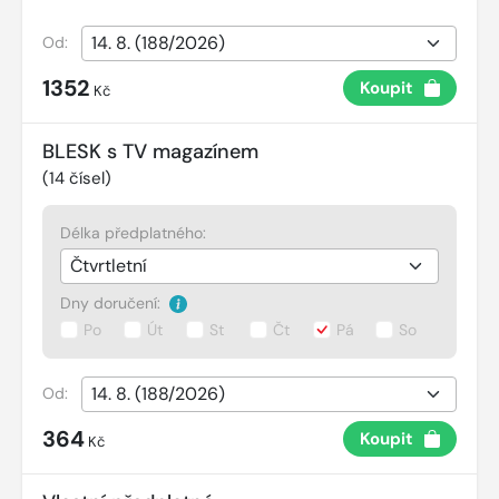
Od:
1352
Koupit
Kč
BLESK s TV magazínem
(
14
čísel)
Délka předplatného:
Dny doručení:
Po
Út
St
Čt
Pá
So
Od:
364
Koupit
Kč