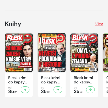
Knihy
Více
Blesk krimi
Blesk krimi
Blesk krimi
do kapsy
do kapsy
do kapsy
č.7/2026
č.6/2026
č.5/2026
od
od
od
35
35
35
Kč
Kč
Kč