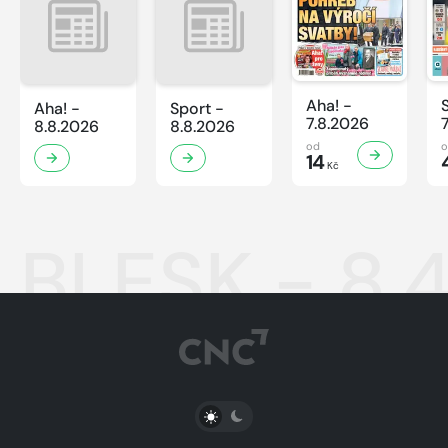
Aha! -
Aha! -
Sport -
7.8.2026
8.8.2026
8.8.2026
od
14
Kč
BLESK - 8.4
PŘEPNOUT SVĚTLÝ/TMAVÝ REŽIM