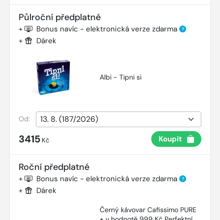
Půlroční předplatné
+
Bonus navíc - elektronická verze zdarma
?
+
Dárek
Albi - Tipni si
Od:
3415
Koupit
Kč
Roční předplatné
+
Bonus navíc - elektronická verze zdarma
?
+
Dárek
Černý kávovar Cafissimo PURE
+ v hodnotě 999 Kč Perfektní