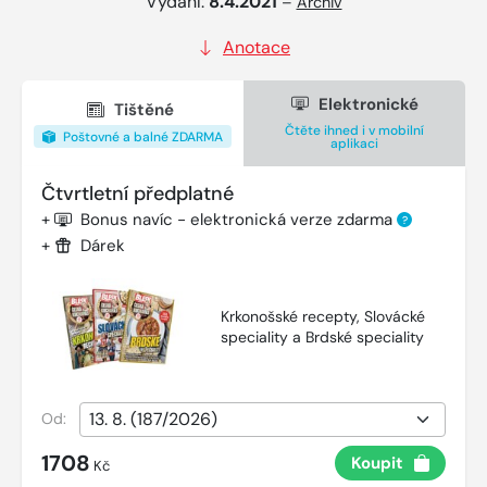
Vydání:
8.4.2021
–
Archiv
Anotace
Elektronické
Tištěné
Čtěte ihned i v mobilní
Poštovné a balné ZDARMA
aplikaci
Čtvrtletní předplatné
+
Bonus navíc - elektronická verze zdarma
?
+
Dárek
Krkonošské recepty, Slovácké
speciality a Brdské speciality
Od:
1708
Koupit
Kč