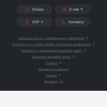
Dotazy
O nás
VOP
Kontakty
Autorská práva k publikovaným materiálům
Podmínky pro užívání služby informační společnosti
Informace o zpracování osobních údajů
Jednotná kontaktní místa
Cookies
Nastavení soukromí
Inzerce
Redakce
© 2026 Copyright
CZECH NEWS CENTER a.s.
a dodavatelé
obsahu