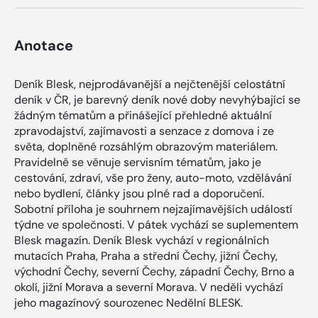
Anotace
Deník Blesk, nejprodávanější a nejčtenější celostátní
deník v ČR, je barevný deník nové doby nevyhýbající se
žádným tématům a přinášející přehledné aktuální
zpravodajství, zajímavosti a senzace z domova i ze
světa, doplněné rozsáhlým obrazovým materiálem.
Pravidelně se věnuje servisním tématům, jako je
cestování, zdraví, vše pro ženy, auto-moto, vzdělávání
nebo bydlení, články jsou plné rad a doporučení.
Sobotní příloha je souhrnem nejzajímavějších událostí
týdne ve společnosti. V pátek vychází se suplementem
Blesk magazín. Deník Blesk vychází v regionálních
mutacích Praha, Praha a střední Čechy, jižní Čechy,
východní Čechy, severní Čechy, západní Čechy, Brno a
okolí, jižní Morava a severní Morava. V neděli vychází
jeho magazínový sourozenec Nedělní BLESK.