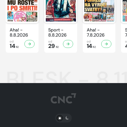
Aha! -
Sport -
Aha! -
8.8.2026
8.8.2026
7.8.2026
od
od
od
14
29
14
Kč
Kč
Kč
BLESK - 8.1
PŘEPNOUT SVĚTLÝ/TMAVÝ REŽIM