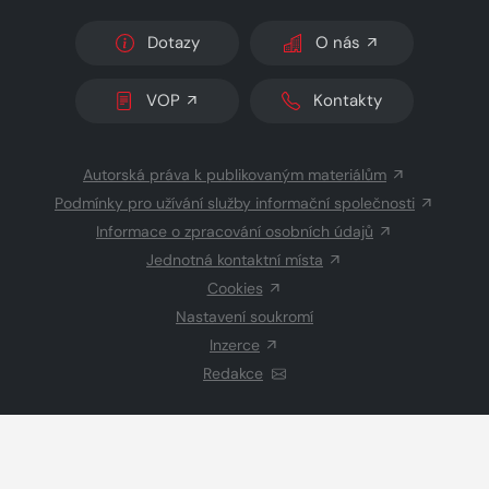
Dotazy
O nás
VOP
Kontakty
Autorská práva k publikovaným materiálům
Podmínky pro užívání služby informační společnosti
Informace o zpracování osobních údajů
Jednotná kontaktní místa
Cookies
Nastavení soukromí
Inzerce
Redakce
© 2026 Copyright
CZECH NEWS CENTER a.s.
a dodavatelé
obsahu