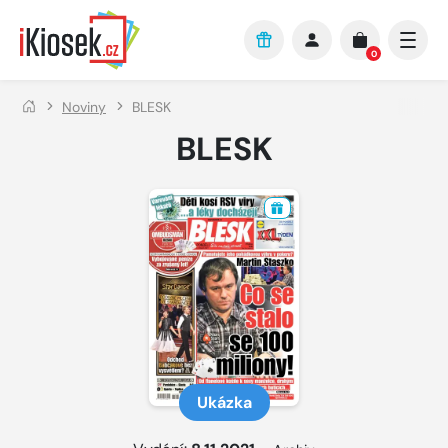
Přejít na hlavní obsah
0
Noviny
BLESK
BLESK
Ukázka