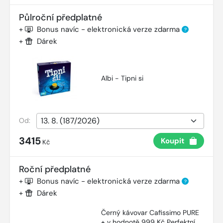
Půlroční předplatné
+
Bonus navíc - elektronická verze zdarma
?
+
Dárek
Albi - Tipni si
Od:
3415
Koupit
Kč
Roční předplatné
+
Bonus navíc - elektronická verze zdarma
?
+
Dárek
Černý kávovar Cafissimo PURE
+ v hodnotě 999 Kč Perfektní