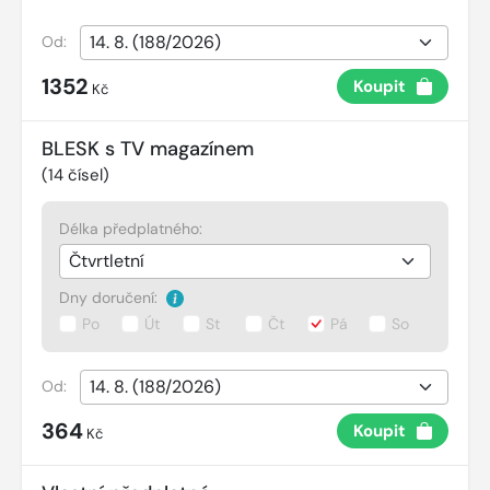
Od:
1352
Koupit
Kč
BLESK s TV magazínem
(
14
čísel)
Délka předplatného:
Dny doručení:
Po
Út
St
Čt
Pá
So
Od:
364
Koupit
Kč