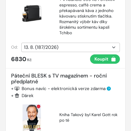
espresso, caffè crema a
překapávaná káva z jednoho
kávovaru stisknutím tlačítka.
Rozmanitý výběr káv díky
širokému sortimentu kapslí
Tchibo
Od:
6830
Koupit
Kč
Páteční BLESK s TV magazínem - roční
předplatné
+
Bonus navíc - elektronická verze zdarma
?
+
Dárek
Kniha Takový byl Karel Gott rok
po té