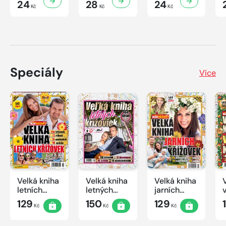
24
28
24
Kč
Kč
Kč
Speciály
Více
Velká kniha
Velká kniha
Velká kniha
letních
letných
jarních
křížovek
krížoviek s
křížovek
129
150
129
Kč
Kč
Kč
2026
TV JOJ
2026
2026