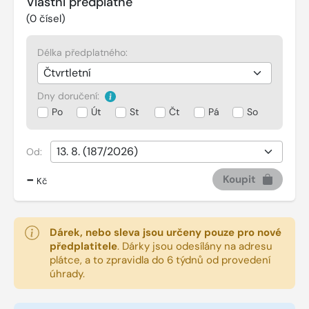
Vlastní předplatné
(
0
čísel)
Délka předplatného:
Dny doručení:
Po
Út
St
Čt
Pá
So
Od:
-
Koupit
Kč
Dárek, nebo sleva jsou určeny pouze pro nové
předplatitele
.
Dárky jsou odesílány na adresu
plátce, a to zpravidla do 6 týdnů od provedení
úhrady.