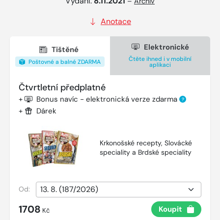
Vydání:
8.11.2021
–
Archiv
Anotace
Elektronické
Tištěné
Čtěte ihned i v mobilní
Poštovné a balné ZDARMA
aplikaci
Čtvrtletní předplatné
+
Bonus navíc - elektronická verze zdarma
?
+
Dárek
Krkonošské recepty, Slovácké
speciality a Brdské speciality
Od:
1708
Koupit
Kč