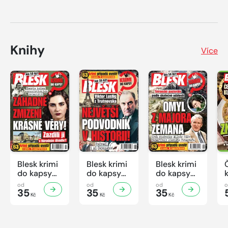
Knihy
Více
Blesk krimi
Blesk krimi
Blesk krimi
do kapsy
do kapsy
do kapsy
č.7/2026
č.6/2026
č.5/2026
od
od
od
35
35
35
Kč
Kč
Kč