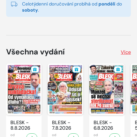
Celotýdenní doručování probíhá od
pondělí
do
soboty
.
Všechna vydání
Více
BLESK -
BLESK -
BLESK -
8.8.2026
7.8.2026
6.8.2026
od
od
od