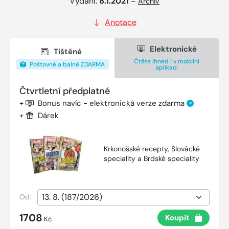
Vydání:
8.1.2021
–
Archiv
Anotace
Elektronické
Tištěné
Čtěte ihned i v mobilní
Poštovné a balné ZDARMA
aplikaci
Čtvrtletní předplatné
+
Bonus navíc - elektronická verze zdarma
?
+
Dárek
Krkonošské recepty, Slovácké
speciality a Brdské speciality
Od:
1708
Koupit
Kč