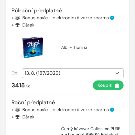
Půlroční předplatné
+
Bonus navíc - elektronická verze zdarma
?
+
Dárek
Albi - Tipni si
Od:
3415
Koupit
Kč
Roční předplatné
+
Bonus navíc - elektronická verze zdarma
?
+
Dárek
Černý kávovar Cafissimo PURE
+ v hodnotě 999 Kč Perfektní