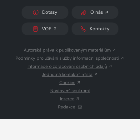
Dotazy
O nás
VOP
Kontakty
Autorská práva k publikovaným materiálům
Podmínky pro užívání služby informační společnosti
Informace o zpracování osobních údajů
Jednotná kontaktní místa
Cookies
Nastavení soukromí
Inzerce
Redakce
© 2026 Copyright
CZECH NEWS CENTER a.s.
a dodavatelé
obsahu