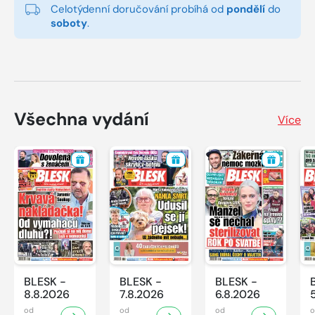
Celotýdenní doručování probíhá od
pondělí
do
soboty
.
Všechna vydání
Více
BLESK -
BLESK -
BLESK -
8.8.2026
7.8.2026
6.8.2026
od
od
od