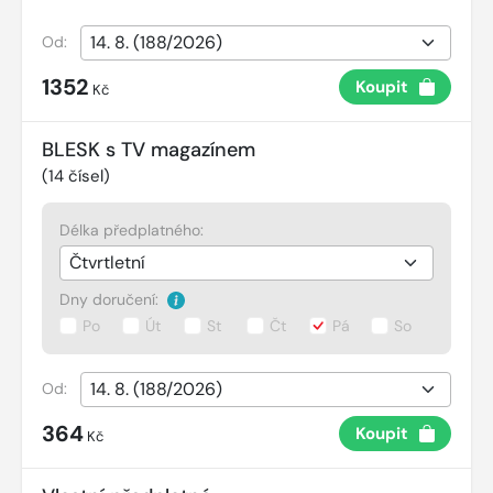
Od:
1352
Koupit
Kč
BLESK s TV magazínem
(
14
čísel)
Délka předplatného:
Dny doručení:
Po
Út
St
Čt
Pá
So
Od:
364
Koupit
Kč