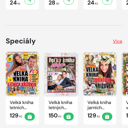
24
28
24
Kč
Kč
Kč
Speciály
Více
Velká kniha
Velká kniha
Velká kniha
letních
letných
jarních
křížovek
krížoviek s
křížovek
129
150
129
Kč
Kč
Kč
2026
TV JOJ
2026
2026