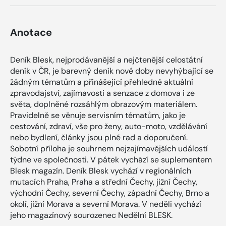
Anotace
Deník Blesk, nejprodávanější a nejčtenější celostátní
deník v ČR, je barevný deník nové doby nevyhýbající se
žádným tématům a přinášející přehledné aktuální
zpravodajství, zajímavosti a senzace z domova i ze
světa, doplněné rozsáhlým obrazovým materiálem.
Pravidelně se věnuje servisním tématům, jako je
cestování, zdraví, vše pro ženy, auto-moto, vzdělávání
nebo bydlení, články jsou plné rad a doporučení.
Sobotní příloha je souhrnem nejzajímavějších událostí
týdne ve společnosti. V pátek vychází se suplementem
Blesk magazín. Deník Blesk vychází v regionálních
mutacích Praha, Praha a střední Čechy, jižní Čechy,
východní Čechy, severní Čechy, západní Čechy, Brno a
okolí, jižní Morava a severní Morava. V neděli vychází
jeho magazínový sourozenec Nedělní BLESK.