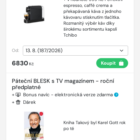
espresso, caffè crema a
překapávaná káva z jednoho
kávovaru stisknutím tlačítka.
Rozmanitý výběr káv díky
širokému sortimentu kapslí
Tchibo
Od:
6830
Koupit
Kč
Páteční BLESK s TV magazínem - roční
předplatné
+
Bonus navíc - elektronická verze zdarma
?
+
Dárek
Kniha Takový byl Karel Gott rok
po té