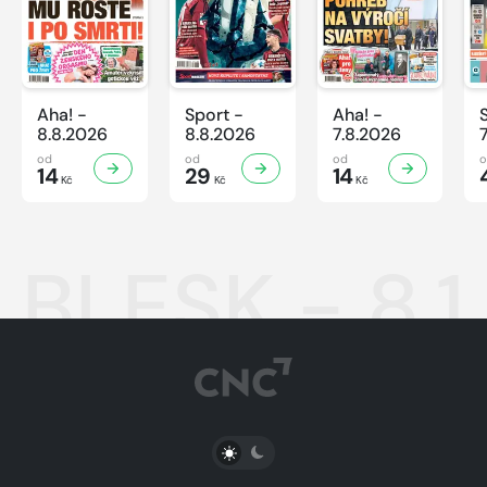
Aha! -
Sport -
Aha! -
8.8.2026
8.8.2026
7.8.2026
od
od
od
14
29
14
Kč
Kč
Kč
BLESK - 8.1
PŘEPNOUT SVĚTLÝ/TMAVÝ REŽIM