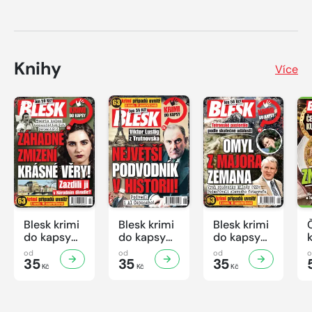
Knihy
Více
Blesk krimi
Blesk krimi
Blesk krimi
do kapsy
do kapsy
do kapsy
č.7/2026
č.6/2026
č.5/2026
od
od
od
35
35
35
Kč
Kč
Kč