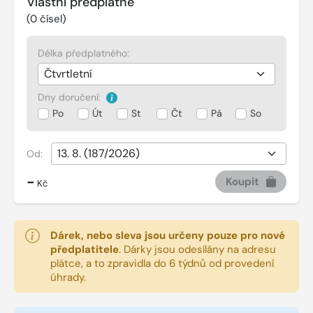
Vlastní předplatné
(
0
čísel)
Délka předplatného:
Dny doručení:
Po
Út
St
Čt
Pá
So
Od:
-
Koupit
Kč
Dárek, nebo sleva jsou určeny pouze pro nové
předplatitele
.
Dárky jsou odesílány na adresu
plátce, a to zpravidla do 6 týdnů od provedení
úhrady.