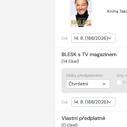
Kniha Tako
Od:
BLESK s TV magazínem
(
14
čísel)
Délka předplatného:
Dny d
P
Od:
Vlastní předplatné
(
0
čísel)