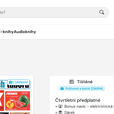
E-knihy
Audioknihy
Tištěné
S DÁRKEM
Poštovné a balné ZDARMA
Čtvrtletní předplatné
+
Bonus navíc - elektronická
+
Dárek