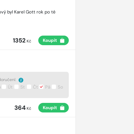
vý byl Karel Gott rok po té
1352
Koupit
Kč
oručení:
o
Út
St
Čt
Pá
So
364
Koupit
Kč