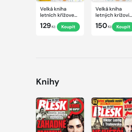
Velká kniha
Velká kniha
letních křížovek
letných krížovi
2026
s TV JOJ 2026
129
150
Koupit
Koupit
Kč
Kč
Knihy