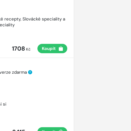
é recepty, Slovácké speciality a
eciality
1708
Koupit
Kč
 verze zdarma
?
i si