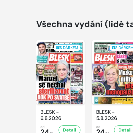
Všechna vydání
(lidé t
S DÁRKEM
S DÁRKE
BLESK -
BLESK -
6.8.2026
5.8.2026
od
od
Detail
Detail
24
24