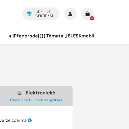
DÁRKOVÝ
CERTIFIKÁT
0
Předprodej
Témata
BLESKmobil
Elektronické
Čtěte ihned i v mobilní aplikaci
 verze zdarma
?