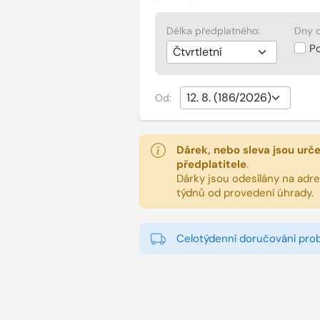
Délka předplatného:
Dny d
P
Od:
Dárek, nebo sleva jsou urč
předplatitele
.
Dárky jsou odesílány na adres
týdnů od provedení úhrady.
Celotýdenní doručování pro