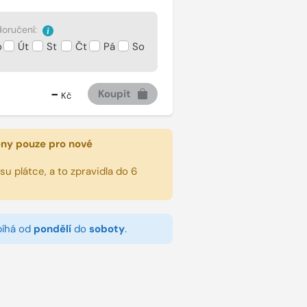
oručení:
o
Út
St
Čt
Pá
So
-
Koupit
Kč
eny pouze pro nové
u plátce, a to zpravidla do 6
bíhá od
pondělí
do
soboty
.