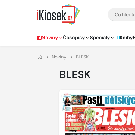
Přejít na hlavní obsah
VYHLEDÁVÁNÍ
Hlavní navigace
Noviny
Časopisy
Speciály
Knihy
Noviny
BLESK
BLESK