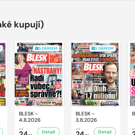
aké kupují)
M
S DÁRKEM
S DÁRKEM
BLESK -
BLESK -
B
4.8.2026
3.8.2026
od
od
o
Detail
Detail
24
24