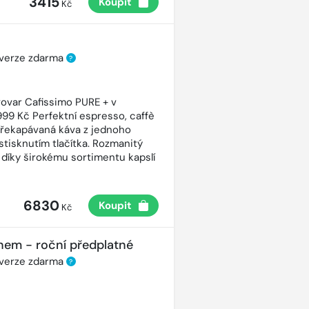
3415
Koupit
Kč
 verze zdarma
?
ovar Cafissimo PURE + v
99 Kč Perfektní espresso, caffè
řekapávaná káva z jednoho
stisknutím tlačítka. Rozmanitý
 díky širokému sortimentu kapslí
6830
Koupit
Kč
nem - roční předplatné
 verze zdarma
?