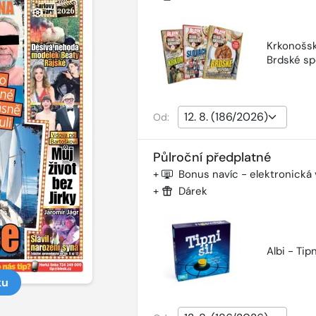
Krkonošsk
Brdské sp
Od:
Půlroční předplatné
+
Bonus navíc - elektronická
+
Dárek
Albi - Tipn
ku