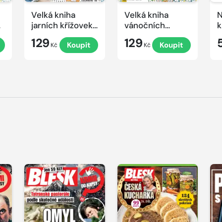
Velká kniha
Velká kniha
N
ek
jarních křížovek
vánočních
k
2026
křížovek 2025
e
129
129
Koupit
Koupit
Kč
Kč