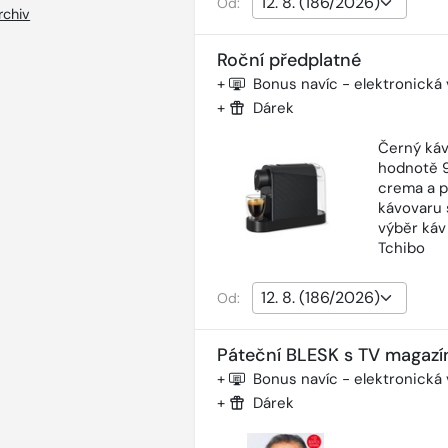
Od:
rchiv
Roční předplatné
+
Bonus navíc - elektronická
+
Dárek
Černý káv
hodnotě 9
crema a p
kávovaru 
výběr káv
Tchibo
Od:
Páteční BLESK s TV magazí
+
Bonus navíc - elektronická
+
Dárek