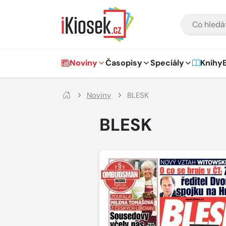
Přejít na hlavní obsah
VYHLEDÁVÁNÍ
Hlavní navigace
Noviny
Časopisy
Speciály
Knihy
Noviny
BLESK
BLESK