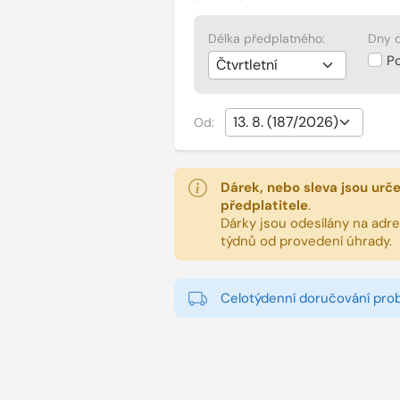
Délka předplatného:
Dny d
P
Od:
Dárek, nebo sleva jsou urč
předplatitele
.
Dárky jsou odesílány na adres
týdnů od provedení úhrady.
Celotýdenní doručování pro