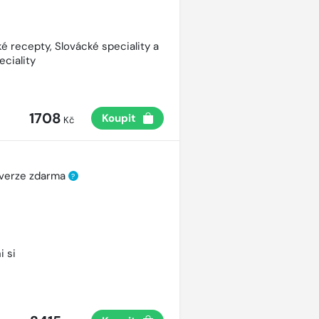
é recepty, Slovácké speciality a
eciality
1708
Koupit
Kč
 verze zdarma
?
i si