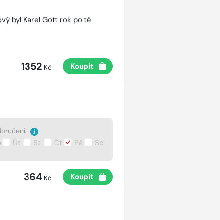
vý byl Karel Gott rok po té
1352
Koupit
Kč
oručení:
o
Út
St
Čt
Pá
So
364
Koupit
Kč