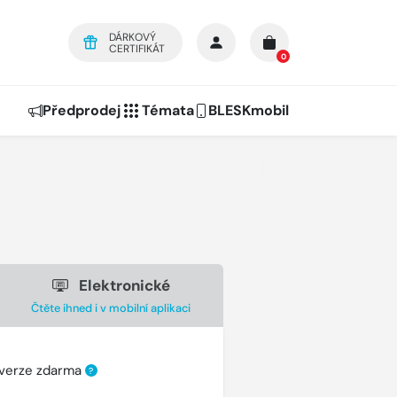
DÁRKOVÝ
CERTIFIKÁT
0
Předprodej
Témata
BLESKmobil
Elektronické
Čtěte ihned i v mobilní aplikaci
 verze zdarma
?