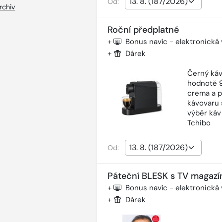
Od:
rchiv
Roční předplatné
+
Bonus navíc - elektronická
+
Dárek
Černý káv
hodnotě 9
crema a p
kávovaru 
výběr káv
Tchibo
Od:
Páteční BLESK s TV magazí
+
Bonus navíc - elektronická
+
Dárek