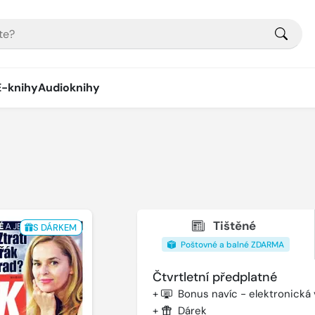
E-knihy
Audioknihy
Tištěné
S DÁRKEM
Poštovné a balné ZDARMA
Čtvrtletní předplatné
+
Bonus navíc - elektronická
+
Dárek