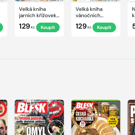
Velká kniha
Velká kniha
N
ek
jarních křížovek
vánočních
k
2026
křížovek 2025
e
129
129
Koupit
Koupit
Kč
Kč