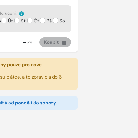
oručení:
o
Út
St
Čt
Pá
So
-
Koupit
Kč
eny pouze pro nové
u plátce, a to zpravidla do 6
bíhá od
pondělí
do
soboty
.