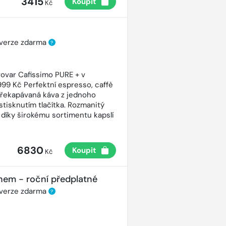
3415
Koupit
Kč
 verze zdarma
?
ovar Cafissimo PURE + v
99 Kč Perfektní espresso, caffè
řekapávaná káva z jednoho
stisknutím tlačítka. Rozmanitý
 díky širokému sortimentu kapslí
6830
Koupit
Kč
nem - roční předplatné
 verze zdarma
?