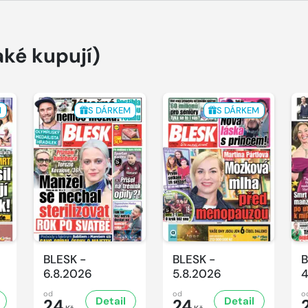
aké kupují)
M
S DÁRKEM
S DÁRKEM
BLESK -
BLESK -
B
6.8.2026
5.8.2026
4
od
od
o
Detail
Detail
24
24