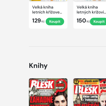
Velká kniha
Velká kniha
letních křížovek
letných krížovi
2026
s TV JOJ 2026
129
150
Koupit
Koupit
Kč
Kč
Knihy