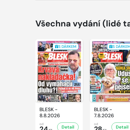
Všechna vydání
(lidé t
S DÁRKEM
S DÁRKE
BLESK -
BLESK -
8.8.2026
7.8.2026
od
od
Detail
Detail
24
28