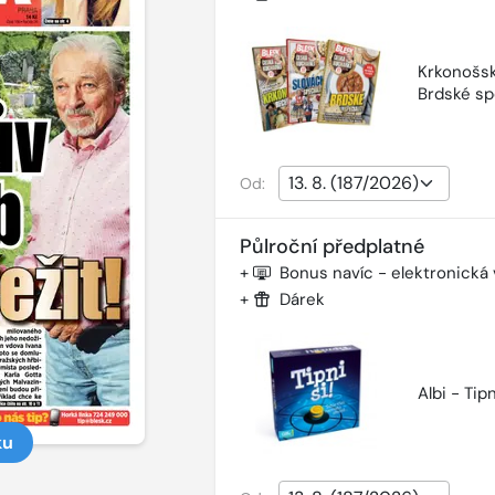
Krkonošsk
Brdské sp
Od:
Půlroční předplatné
+
Bonus navíc - elektronická
+
Dárek
Albi - Tipn
ku