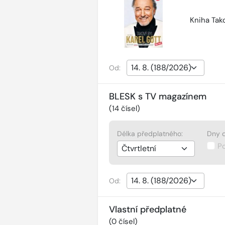
Kniha Tako
Od:
BLESK s TV magazínem
(
14
čísel)
Délka předplatného:
Dny d
P
Od:
Vlastní předplatné
(
0
čísel)