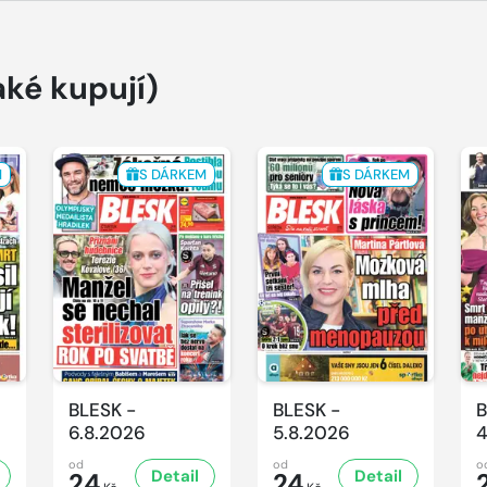
aké kupují)
M
S DÁRKEM
S DÁRKEM
BLESK -
BLESK -
B
6.8.2026
5.8.2026
4
od
od
o
Detail
Detail
24
24