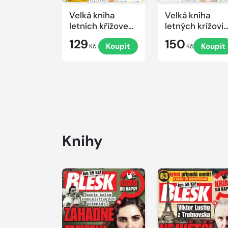
Velká kniha
Velká kniha
letních křížovek
letných krížovi
2026
s TV JOJ 2026
129
150
Koupit
Koupit
Kč
Kč
Knihy