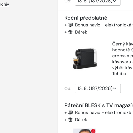
Od:
rchiv
Roční předplatné
+
Bonus navíc - elektronická
+
Dárek
Černý káv
hodnotě 9
crema a p
kávovaru 
výběr káv
Tchibo
Od:
Páteční BLESK s TV magazí
+
Bonus navíc - elektronická
+
Dárek