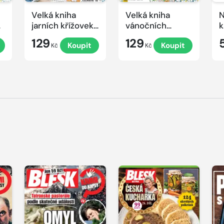
Velká kniha
Velká kniha
N
ek
jarních křížovek
vánočních
k
2026
křížovek 2025
e
129
129
Koupit
Koupit
Kč
Kč