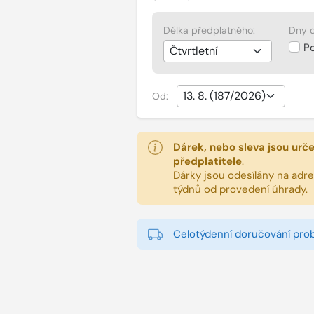
Délka předplatného:
Dny d
P
Od:
Dárek, nebo sleva jsou urč
předplatitele
.
Dárky jsou odesílány na adres
týdnů od provedení úhrady.
Celotýdenní doručování pro