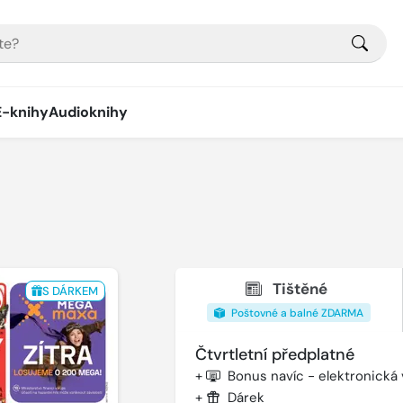
E-knihy
Audioknihy
Tištěné
S DÁRKEM
Poštovné a balné ZDARMA
Čtvrtletní předplatné
+
Bonus navíc - elektronická
+
Dárek