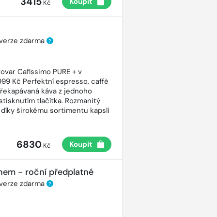
3415
Koupit
Kč
 verze zdarma
?
ovar Cafissimo PURE + v
99 Kč Perfektní espresso, caffè
řekapávaná káva z jednoho
stisknutím tlačítka. Rozmanitý
 díky širokému sortimentu kapslí
6830
Koupit
Kč
nem - roční předplatné
 verze zdarma
?