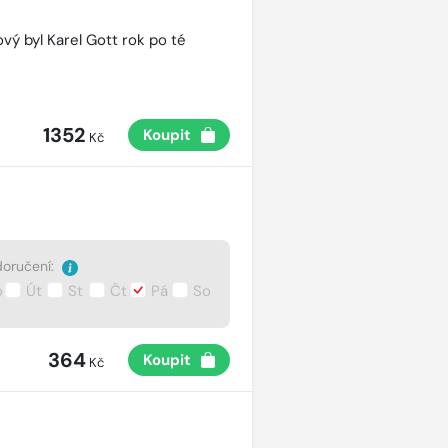
vý byl Karel Gott rok po té
1352
Koupit
Kč
oručení:
o
Út
St
Čt
Pá
So
364
Koupit
Kč