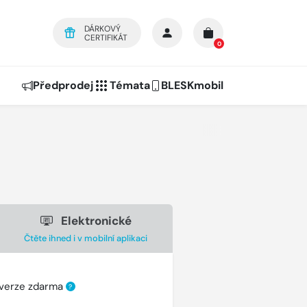
DÁRKOVÝ
CERTIFIKÁT
0
Předprodej
Témata
BLESKmobil
Elektronické
Čtěte ihned i v mobilní aplikaci
 verze zdarma
?