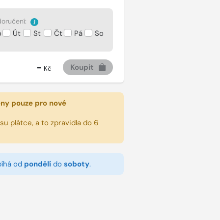
oručení:
o
Út
St
Čt
Pá
So
-
Koupit
Kč
eny pouze pro nové
u plátce, a to zpravidla do 6
bíhá od
pondělí
do
soboty
.