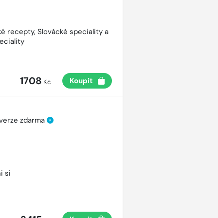
é recepty, Slovácké speciality a
eciality
1708
Koupit
Kč
 verze zdarma
?
i si