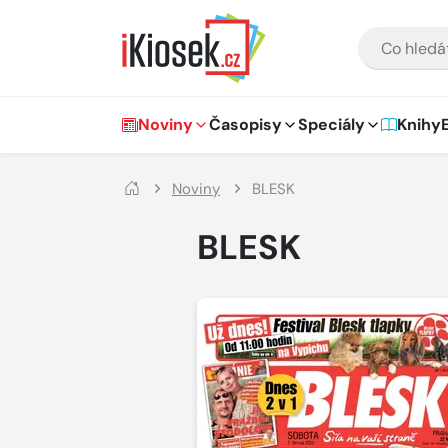
Přejít na hlavní obsah
VYHLEDÁVÁNÍ
Hlavní navigace
Noviny
Časopisy
Speciály
Knihy
Noviny
BLESK
BLESK