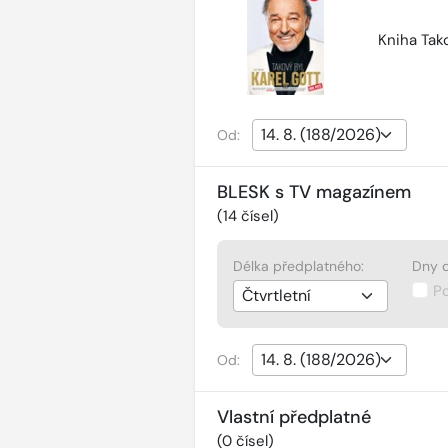
Kniha Tako
Od:
BLESK s TV magazínem
(
14
čísel)
Délka předplatného:
Dny d
P
Od:
Vlastní předplatné
(
0
čísel)