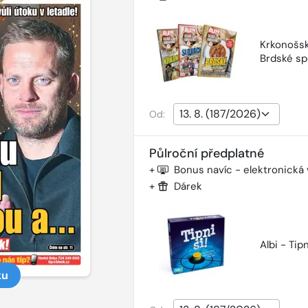
Krkonošsk
Brdské sp
Od:
Půlroční předplatné
+
Bonus navíc - elektronická
+
Dárek
Albi - Tipn
ku