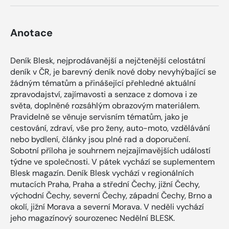
Anotace
Deník Blesk, nejprodávanější a nejčtenější celostátní
deník v ČR, je barevný deník nové doby nevyhýbající se
žádným tématům a přinášející přehledné aktuální
zpravodajství, zajímavosti a senzace z domova i ze
světa, doplněné rozsáhlým obrazovým materiálem.
Pravidelně se věnuje servisním tématům, jako je
cestování, zdraví, vše pro ženy, auto-moto, vzdělávání
nebo bydlení, články jsou plné rad a doporučení.
Sobotní příloha je souhrnem nejzajímavějších událostí
týdne ve společnosti. V pátek vychází se suplementem
Blesk magazín. Deník Blesk vychází v regionálních
mutacích Praha, Praha a střední Čechy, jižní Čechy,
východní Čechy, severní Čechy, západní Čechy, Brno a
okolí, jižní Morava a severní Morava. V neděli vychází
jeho magazínový sourozenec Nedělní BLESK.