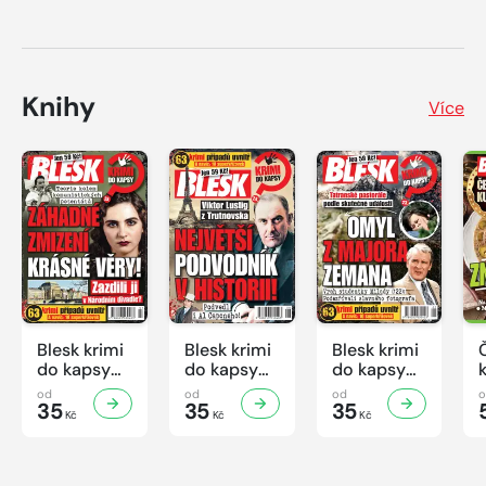
Knihy
Více
Blesk krimi
Blesk krimi
Blesk krimi
do kapsy
do kapsy
do kapsy
č.7/2026
č.6/2026
č.5/2026
od
od
od
35
35
35
Kč
Kč
Kč