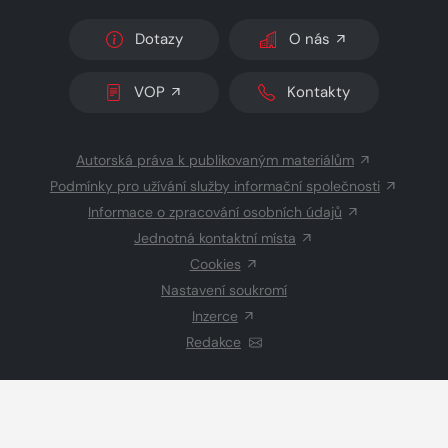
Dotazy
O nás
VOP
Kontakty
Autorská práva k publikovaným materiálům
Podmínky pro užívání služby informační společnosti
Informace o zpracování osobních údajů
Jednotná kontaktní místa
Cookies
Nastavení soukromí
Inzerce
Redakce
© 2026 Copyright
CZECH NEWS CENTER a.s.
a dodavatelé
obsahu