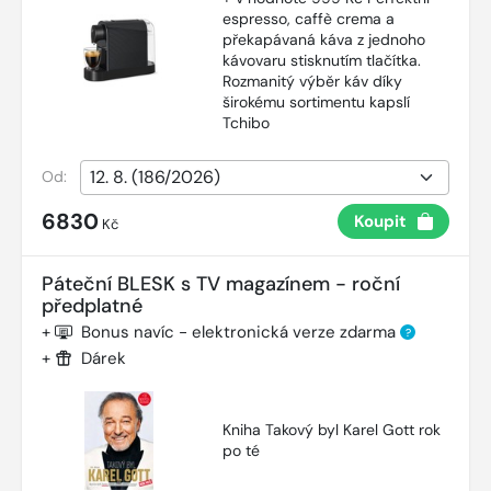
espresso, caffè crema a
překapávaná káva z jednoho
kávovaru stisknutím tlačítka.
Rozmanitý výběr káv díky
širokému sortimentu kapslí
Tchibo
Od:
6830
Koupit
Kč
Páteční BLESK s TV magazínem - roční
předplatné
+
Bonus navíc - elektronická verze zdarma
?
+
Dárek
Kniha Takový byl Karel Gott rok
po té