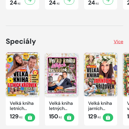
24
24
24
Kč
Kč
Kč
Speciály
Více
Velká kniha
Velká kniha
Velká kniha
letních
letných
jarních
křížovek
krížoviek s
křížovek
129
150
129
Kč
Kč
Kč
2026
TV JOJ
2026
2026