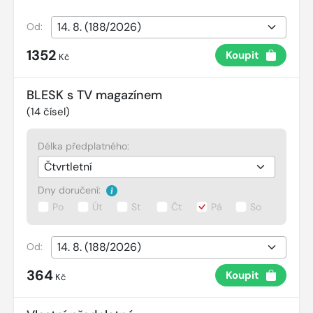
Od:
1352
Koupit
Kč
BLESK s TV magazínem
(
14
čísel)
Délka předplatného:
Dny doručení:
Po
Út
St
Čt
Pá
So
Od:
364
Koupit
Kč