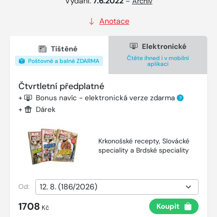
Vydání:
7.6.2022
–
Archiv
Anotace
Elektronické
Tištěné
Čtěte ihned i v mobilní
Poštovné a balné ZDARMA
aplikaci
Čtvrtletní předplatné
+
Bonus navíc - elektronická verze zdarma
?
+
Dárek
Krkonošské recepty, Slovácké
speciality a Brdské speciality
Od:
1708
Koupit
Kč