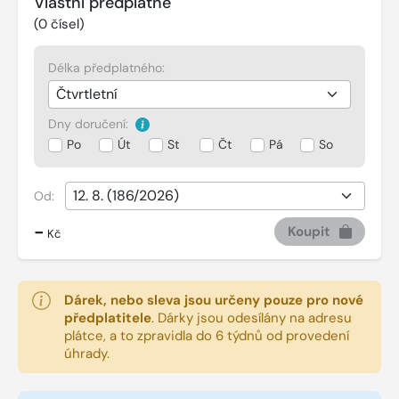
Vlastní předplatné
(
0
čísel)
Délka předplatného:
Dny doručení:
Po
Út
St
Čt
Pá
So
Od:
-
Koupit
Kč
Dárek, nebo sleva jsou určeny pouze pro nové
předplatitele
.
Dárky jsou odesílány na adresu
plátce, a to zpravidla do 6 týdnů od provedení
úhrady.