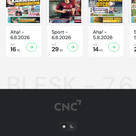
Aha! -
Sport -
Aha! -
6.8.2026
6.8.2026
5.8.2026
od
od
od
16
29
14
Kč
Kč
Kč
BLESK - 7.
PŘEPNOUT SVĚTLÝ/TMAVÝ REŽIM