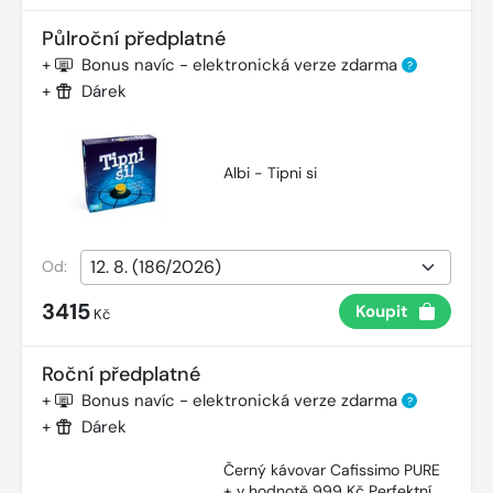
Půlroční předplatné
+
Bonus navíc - elektronická verze zdarma
?
+
Dárek
Albi - Tipni si
Od:
3415
Koupit
Kč
Roční předplatné
+
Bonus navíc - elektronická verze zdarma
?
+
Dárek
Černý kávovar Cafissimo PURE
+ v hodnotě 999 Kč Perfektní