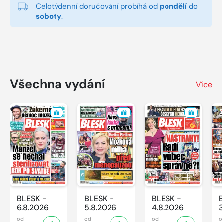
Celotýdenní doručování probíhá od
pondělí
do
soboty
.
Všechna vydání
Více
BLESK -
BLESK -
BLESK -
6.8.2026
5.8.2026
4.8.2026
od
od
od