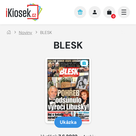
Přejít na hlavní obsah
0
Noviny
BLESK
BLESK
Ukázka