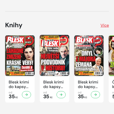
Knihy
Více
Blesk krimi
Blesk krimi
Blesk krimi
do kapsy
do kapsy
do kapsy
č.7/2026
č.6/2026
č.5/2026
od
od
od
35
35
35
Kč
Kč
Kč