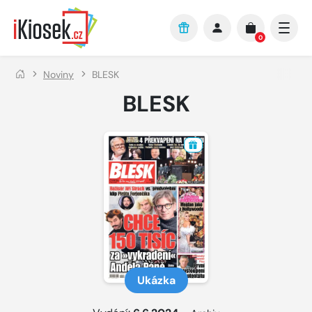
Přejít na hlavní obsah
0
Noviny
BLESK
BLESK
Ukázka