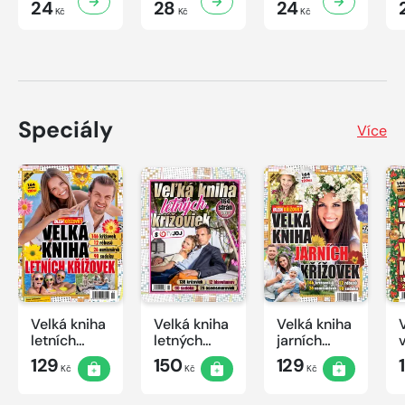
24
28
24
Kč
Kč
Kč
Speciály
Více
Velká kniha
Velká kniha
Velká kniha
letních
letných
jarních
křížovek
krížoviek s
křížovek
129
150
129
Kč
Kč
Kč
2026
TV JOJ
2026
2026