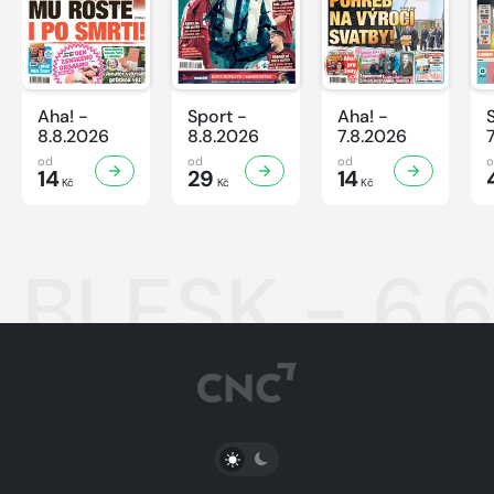
Aha! -
Sport -
Aha! -
8.8.2026
8.8.2026
7.8.2026
od
od
od
14
29
14
Kč
Kč
Kč
BLESK - 6.
PŘEPNOUT SVĚTLÝ/TMAVÝ REŽIM