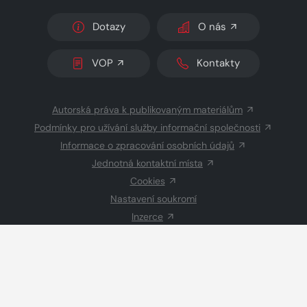
Dotazy
O nás
VOP
Kontakty
Autorská práva k publikovaným materiálům
Podmínky pro užívání služby informační společnosti
Informace o zpracování osobních údajů
Jednotná kontaktní místa
Cookies
Nastavení soukromí
Inzerce
Redakce
© 2026 Copyright
CZECH NEWS CENTER a.s.
a dodavatelé
obsahu