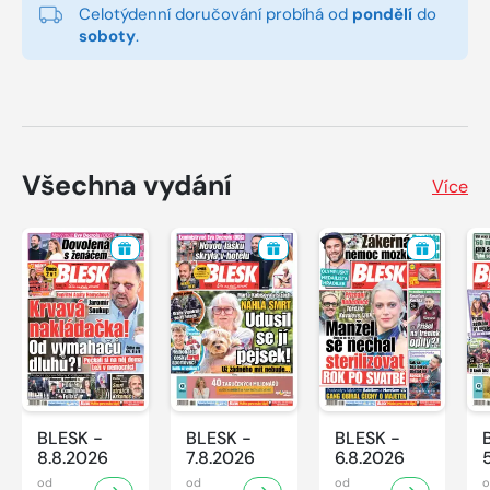
Celotýdenní doručování probíhá od
pondělí
do
soboty
.
Všechna vydání
Více
BLESK -
BLESK -
BLESK -
8.8.2026
7.8.2026
6.8.2026
od
od
od