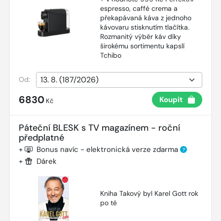
espresso, caffè crema a
překapávaná káva z jednoho
kávovaru stisknutím tlačítka.
Rozmanitý výběr káv díky
širokému sortimentu kapslí
Tchibo
Od:
6830
Koupit
Kč
Páteční BLESK s TV magazínem - roční
předplatné
+
Bonus navíc - elektronická verze zdarma
?
+
Dárek
Kniha Takový byl Karel Gott rok
po té