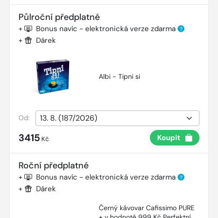
Půlroční předplatné
+
Bonus navíc - elektronická verze zdarma
?
+
Dárek
Albi - Tipni si
Od:
3415
Koupit
Kč
Roční předplatné
+
Bonus navíc - elektronická verze zdarma
?
+
Dárek
Černý kávovar Cafissimo PURE
+ v hodnotě 999 Kč Perfektní