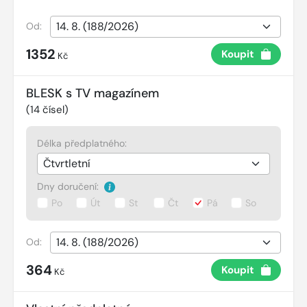
Od:
1352
Koupit
Kč
BLESK s TV magazínem
(
14
čísel)
Délka předplatného:
Dny doručení:
Po
Út
St
Čt
Pá
So
Od:
364
Koupit
Kč