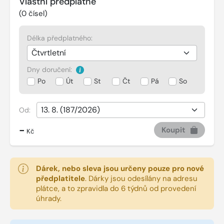
Vlastní předplatné
(
0
čísel)
Délka předplatného:
Dny doručení:
Po
Út
St
Čt
Pá
So
Od:
-
Koupit
Kč
Dárek, nebo sleva jsou určeny pouze pro nové
předplatitele
.
Dárky jsou odesílány na adresu
plátce, a to zpravidla do 6 týdnů od provedení
úhrady.