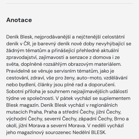
Anotace
Deník Blesk, nejprodávanější a nejčtenější celostátní
deník v ČR, je barevný deník nové doby nevyhýbající se
žádným tématům a přinášející přehledné aktuální
zpravodajství, zajímavosti a senzace z domova i ze
světa, doplněné rozsáhlým obrazovým materiálem.
Pravidelně se věnuje servisním tématům, jako je
cestování, zdraví, vše pro ženy, auto-moto, vzdělávání
nebo bydlení, články jsou plné rad a doporučení.
Sobotní příloha je souhrnem nejzajímavějších událostí
týdne ve společnosti. V pátek vychází se suplementem
Blesk magazín. Deník Blesk vychází v regionálních
mutacích Praha, Praha a střední Čechy, jižní Čechy,
východní Čechy, severní Čechy, západní Čechy, Brno a
okolí, jižní Morava a severní Morava. V neděli vychází
jeho magazínový sourozenec Nedělní BLESK.