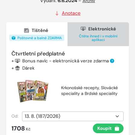
Vydání:
6.6.2024
–
Archiv
Anotace
Elektronické
Tištěné
Čtěte ihned i v mobilní
Poštovné a balné ZDARMA
aplikaci
Čtvrtletní předplatné
+
Bonus navíc - elektronická verze zdarma
?
+
Dárek
Krkonošské recepty, Slovácké
speciality a Brdské speciality
Od:
1708
Koupit
Kč