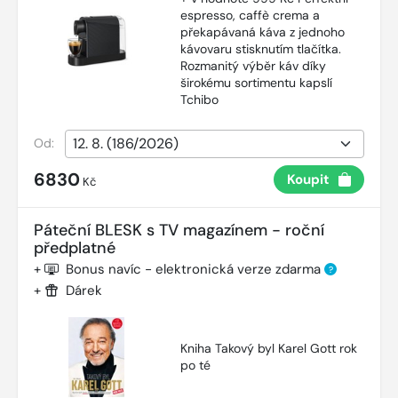
espresso, caffè crema a
překapávaná káva z jednoho
kávovaru stisknutím tlačítka.
Rozmanitý výběr káv díky
širokému sortimentu kapslí
Tchibo
Od:
6830
Koupit
Kč
Páteční BLESK s TV magazínem - roční
předplatné
+
Bonus navíc - elektronická verze zdarma
?
+
Dárek
Kniha Takový byl Karel Gott rok
po té