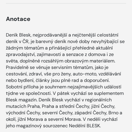
Anotace
Deník Blesk, nejprodávanější a nejčtenější celostátní
deník v ČR, je barevný deník nové doby nevyhýbající se
žádným tématům a přinášející přehledné aktuální
zpravodajství, zajímavosti a senzace z domova i ze
světa, doplněné rozsáhlým obrazovým materiálem.
Pravidelně se věnuje servisním tématům, jako je
cestování, zdraví, vše pro ženy, auto-moto, vzdělávání
nebo bydlení, články jsou plné rad a doporučení.
Sobotní příloha je souhrnem nejzajímavějších událostí
týdne ve společnosti. V pátek vychází se suplementem
Blesk magazín. Deník Blesk vychází v regionálních
mutacích Praha, Praha a střední Čechy, jižní Čechy,
východní Čechy, severní Čechy, západní Čechy, Brno a
okolí, jižní Morava a severní Morava. V neděli vychází
jeho magazínový sourozenec Nedělní BLESK.