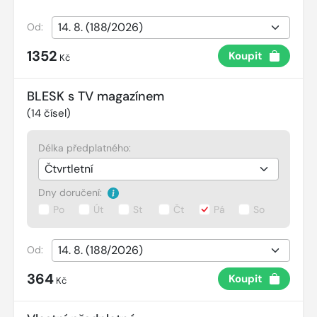
Od:
1352
Koupit
Kč
BLESK s TV magazínem
(
14
čísel)
Délka předplatného:
Dny doručení:
Po
Út
St
Čt
Pá
So
Od:
364
Koupit
Kč