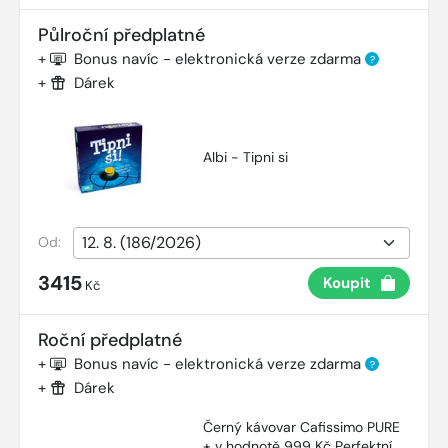
Půlroční předplatné
+
Bonus navíc - elektronická verze zdarma
?
+
Dárek
Albi - Tipni si
Od:
3415
Koupit
Kč
Roční předplatné
+
Bonus navíc - elektronická verze zdarma
?
+
Dárek
Černý kávovar Cafissimo PURE
+ v hodnotě 999 Kč Perfektní