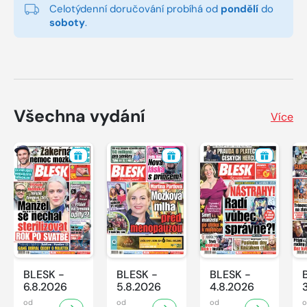
Celotýdenní doručování probíhá od
pondělí
do
soboty
.
Všechna vydání
Více
BLESK -
BLESK -
BLESK -
6.8.2026
5.8.2026
4.8.2026
od
od
od