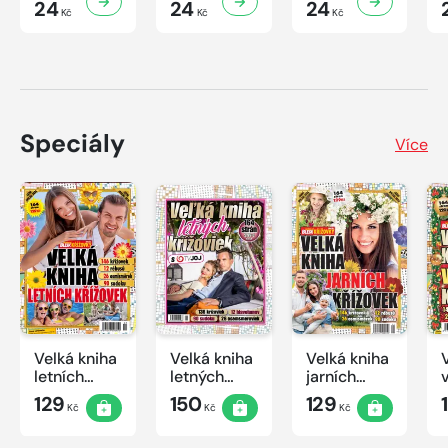
24
24
24
Kč
Kč
Kč
Speciály
Více
Velká kniha
Velká kniha
Velká kniha
letních
letných
jarních
křížovek
krížoviek s
křížovek
129
150
129
Kč
Kč
Kč
2026
TV JOJ
2026
2026