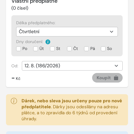
Vlastní předplatné
(
0
čísel)
Délka předplatného:
Dny doručení:
Po
Út
St
Čt
Pá
So
Od:
-
Koupit
Kč
Dárek, nebo sleva jsou určeny pouze pro nové
předplatitele
.
Dárky jsou odesílány na adresu
plátce, a to zpravidla do 6 týdnů od provedení
úhrady.