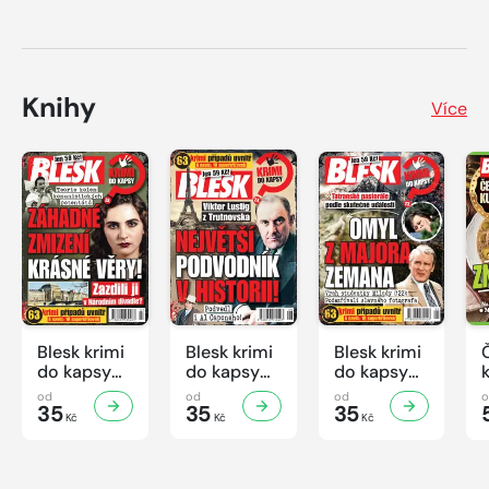
Knihy
Více
Blesk krimi
Blesk krimi
Blesk krimi
do kapsy
do kapsy
do kapsy
č.7/2026
č.6/2026
č.5/2026
od
od
od
35
35
35
Kč
Kč
Kč