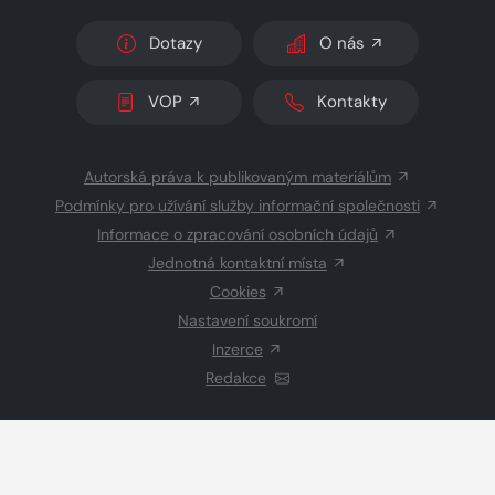
Dotazy
O nás
VOP
Kontakty
Autorská práva k publikovaným materiálům
Podmínky pro užívání služby informační společnosti
Informace o zpracování osobních údajů
Jednotná kontaktní místa
Cookies
Nastavení soukromí
Inzerce
Redakce
© 2026 Copyright
CZECH NEWS CENTER a.s.
a dodavatelé
obsahu