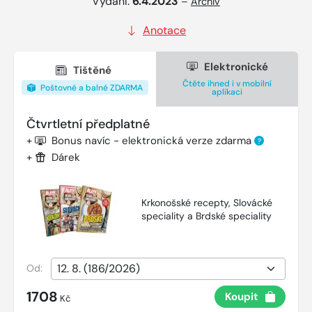
Vydání:
6.4.2023
–
Archiv
Anotace
Elektronické
Tištěné
Čtěte ihned i v mobilní
Poštovné a balné ZDARMA
aplikaci
Čtvrtletní předplatné
+
Bonus navíc - elektronická verze zdarma
?
+
Dárek
Krkonošské recepty, Slovácké
speciality a Brdské speciality
Od:
1708
Koupit
Kč