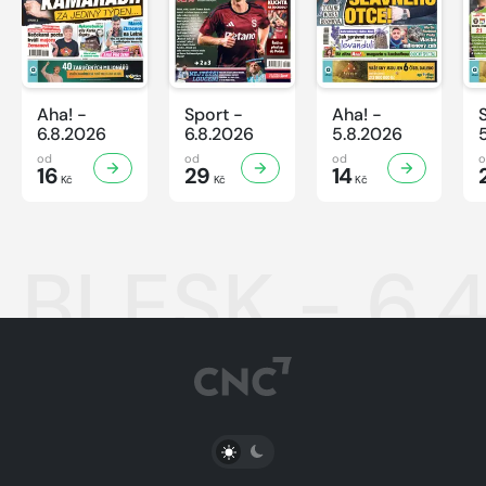
Aha! -
Sport -
Aha! -
6.8.2026
6.8.2026
5.8.2026
od
od
od
16
29
14
Kč
Kč
Kč
BLESK - 6.
PŘEPNOUT SVĚTLÝ/TMAVÝ REŽIM