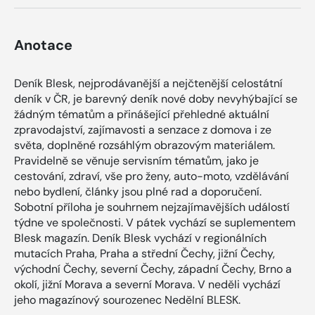
Anotace
Deník Blesk, nejprodávanější a nejčtenější celostátní
deník v ČR, je barevný deník nové doby nevyhýbající se
žádným tématům a přinášející přehledné aktuální
zpravodajství, zajímavosti a senzace z domova i ze
světa, doplněné rozsáhlým obrazovým materiálem.
Pravidelně se věnuje servisním tématům, jako je
cestování, zdraví, vše pro ženy, auto-moto, vzdělávání
nebo bydlení, články jsou plné rad a doporučení.
Sobotní příloha je souhrnem nejzajímavějších událostí
týdne ve společnosti. V pátek vychází se suplementem
Blesk magazín. Deník Blesk vychází v regionálních
mutacích Praha, Praha a střední Čechy, jižní Čechy,
východní Čechy, severní Čechy, západní Čechy, Brno a
okolí, jižní Morava a severní Morava. V neděli vychází
jeho magazínový sourozenec Nedělní BLESK.