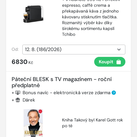
espresso, caffè crema a
překapávaná káva z jednoho
kávovaru stisknutím tlačítka.
Rozmanitý výběr káv díky
širokému sortimentu kapslí
Tchibo
Od:
6830
Koupit
Kč
Páteční BLESK s TV magazínem - roční
předplatné
+
Bonus navíc - elektronická verze zdarma
?
+
Dárek
Kniha Takový byl Karel Gott rok
po té