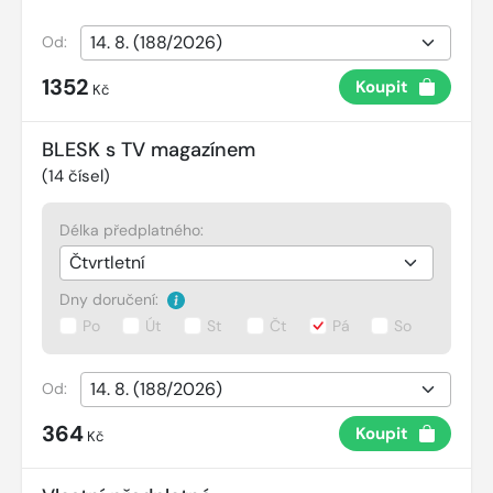
Od:
1352
Koupit
Kč
BLESK s TV magazínem
(
14
čísel)
Délka předplatného:
Dny doručení:
Po
Út
St
Čt
Pá
So
Od:
364
Koupit
Kč