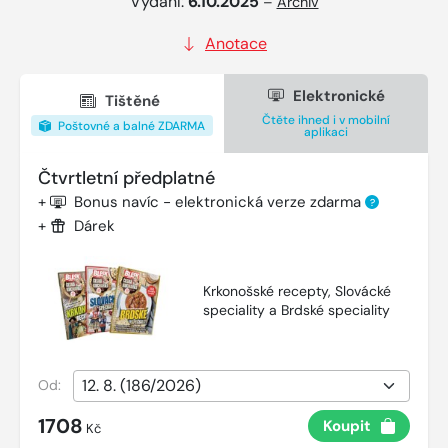
Vydání:
6.10.2025
–
Archiv
Anotace
Elektronické
Tištěné
Čtěte ihned i v mobilní
Poštovné a balné ZDARMA
aplikaci
Čtvrtletní předplatné
+
Bonus navíc - elektronická verze zdarma
?
+
Dárek
Krkonošské recepty, Slovácké
speciality a Brdské speciality
Od:
1708
Koupit
Kč