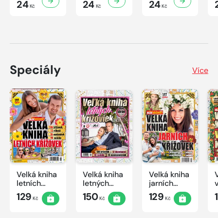
24
24
24
Kč
Kč
Kč
Speciály
Více
Velká kniha
Velká kniha
Velká kniha
letních
letných
jarních
křížovek
krížoviek s
křížovek
129
150
129
Kč
Kč
Kč
2026
TV JOJ
2026
2026