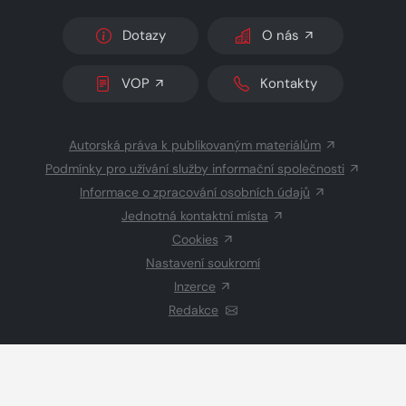
Dotazy
O nás
VOP
Kontakty
Autorská práva k publikovaným materiálům
Podmínky pro užívání služby informační společnosti
Informace o zpracování osobních údajů
Jednotná kontaktní místa
Cookies
Nastavení soukromí
Inzerce
Redakce
© 2026 Copyright
CZECH NEWS CENTER a.s.
a dodavatelé
obsahu