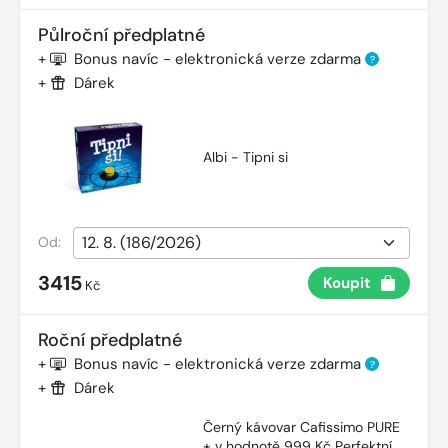
Půlroční předplatné
+
Bonus navíc - elektronická verze zdarma
?
+
Dárek
Albi - Tipni si
Od:
3415
Koupit
Kč
Roční předplatné
+
Bonus navíc - elektronická verze zdarma
?
+
Dárek
Černý kávovar Cafissimo PURE
+ v hodnotě 999 Kč Perfektní