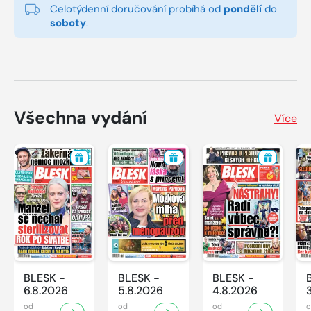
Celotýdenní doručování probíhá od
pondělí
do
soboty
.
Všechna vydání
Více
BLESK -
BLESK -
BLESK -
6.8.2026
5.8.2026
4.8.2026
od
od
od