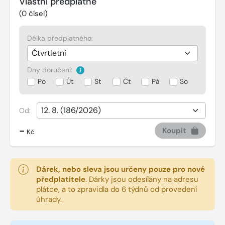
Vlastní předplatné
(
0
čísel)
Délka předplatného:
Dny doručení:
Po
Út
St
Čt
Pá
So
Od:
-
Koupit
Kč
Dárek, nebo sleva jsou určeny pouze pro nové
předplatitele
.
Dárky jsou odesílány na adresu
plátce, a to zpravidla do 6 týdnů od provedení
úhrady.