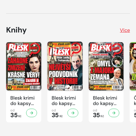
Knihy
Více
Blesk krimi
Blesk krimi
Blesk krimi
do kapsy
do kapsy
do kapsy
č.7/2026
č.6/2026
č.5/2026
od
od
od
35
35
35
Kč
Kč
Kč