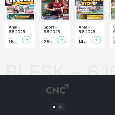
Aha! -
Sport -
Aha! -
6.8.2026
6.8.2026
5.8.2026
od
od
od
16
29
14
Kč
Kč
Kč
BLESK - 6.
PŘEPNOUT SVĚTLÝ/TMAVÝ REŽIM