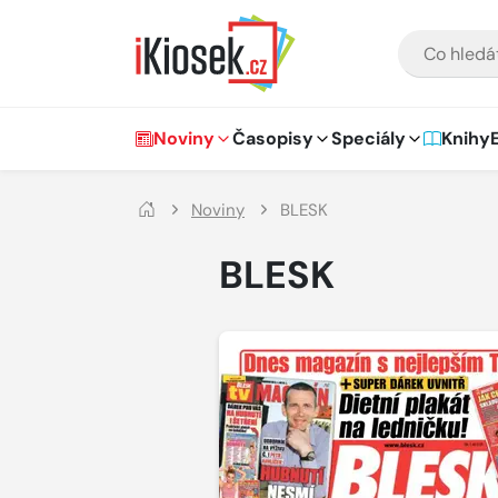
Přejít na hlavní obsah
VYHLEDÁVÁNÍ
Hlavní navigace
Noviny
Časopisy
Speciály
Knihy
Noviny
BLESK
BLESK