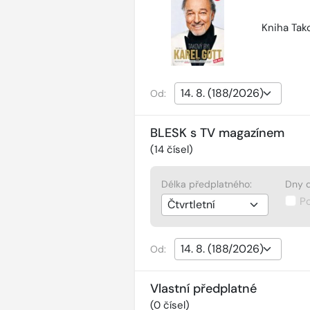
Kniha Tako
Od:
BLESK s TV magazínem
(
14
čísel)
Délka předplatného:
Dny d
P
Od:
Vlastní předplatné
(
0
čísel)