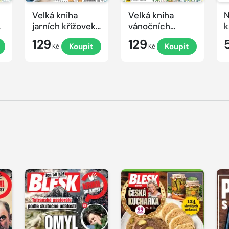
Velká kniha
Velká kniha
N
ek
jarních křížovek
vánočních
k
2026
křížovek 2025
e
129
129
Koupit
Koupit
Kč
Kč