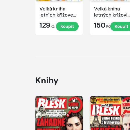
Velká kniha
Velká kniha
letních křížovek
letných krížovi
2026
s TV JOJ 2026
129
150
Koupit
Koupit
Kč
Kč
Knihy