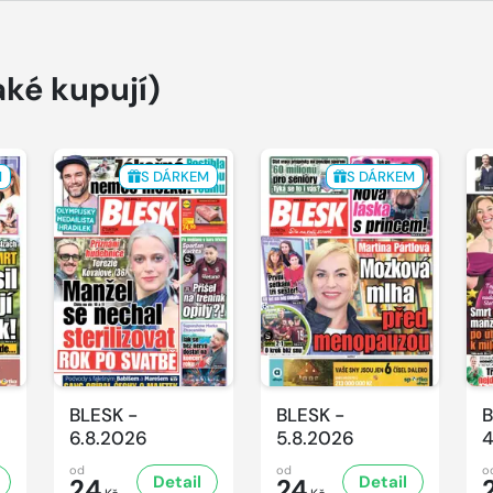
aké kupují)
M
S DÁRKEM
S DÁRKEM
BLESK -
BLESK -
B
6.8.2026
5.8.2026
4
od
od
o
Detail
Detail
24
24