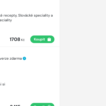
é recepty, Slovácké speciality a
eciality
1708
Koupit
Kč
 verze zdarma
?
i si