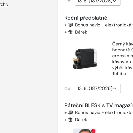
Od:
rchiv
Roční předplatné
+
Bonus navíc - elektronická
+
Dárek
Černý káv
hodnotě 9
crema a p
kávovaru 
výběr káv
Tchibo
Od:
Páteční BLESK s TV magazí
+
Bonus navíc - elektronická
+
Dárek