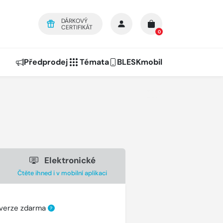
DÁRKOVÝ
CERTIFIKÁT
0
Předprodej
Témata
BLESKmobil
Elektronické
Čtěte ihned i v mobilní aplikaci
 verze zdarma
?