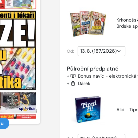
Krkonošsk
Brdské sp
Od:
Půlroční předplatné
+
Bonus navíc - elektronická
+
Dárek
Albi - Tipn
ku