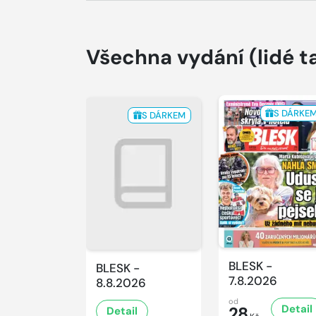
Všechna vydání
(lidé t
S DÁRKE
S DÁRKEM
BLESK -
BLESK -
7.8.2026
8.8.2026
od
Detail
28
Detail