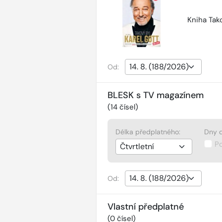
Kniha Tako
Od:
BLESK s TV magazínem
(
14
čísel)
Délka předplatného:
Dny d
P
Od:
Vlastní předplatné
(
0
čísel)