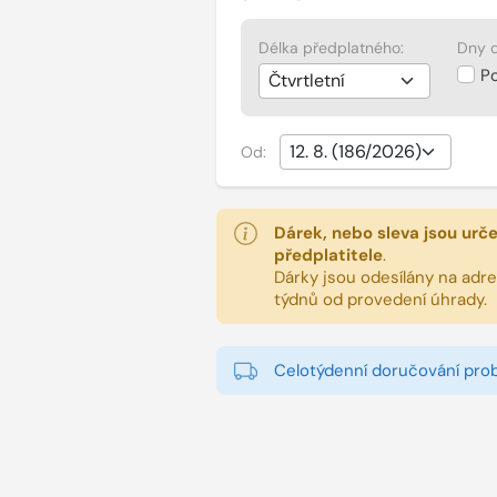
Délka předplatného:
Dny d
P
Od:
Dárek, nebo sleva jsou urč
předplatitele
.
Dárky jsou odesílány na adres
týdnů od provedení úhrady.
Celotýdenní doručování pro