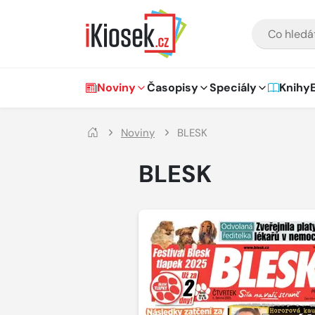
Přejít na hlavní obsah
VYHLEDÁVÁNÍ
Hlavní navigace
Noviny
Časopisy
Speciály
Knihy
Noviny
BLESK
BLESK