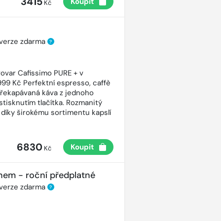
3415
Koupit
Kč
 verze zdarma
?
ovar Cafissimo PURE + v
99 Kč Perfektní espresso, caffè
řekapávaná káva z jednoho
stisknutím tlačítka. Rozmanitý
 díky širokému sortimentu kapslí
6830
Koupit
Kč
nem - roční předplatné
 verze zdarma
?