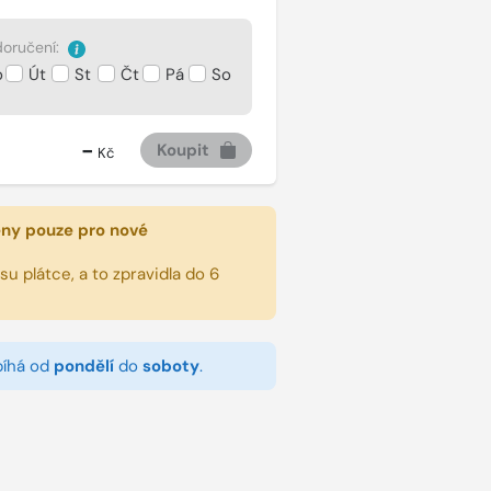
oručení:
o
Út
St
Čt
Pá
So
-
Koupit
Kč
eny pouze pro nové
u plátce, a to zpravidla do 6
bíhá od
pondělí
do
soboty
.