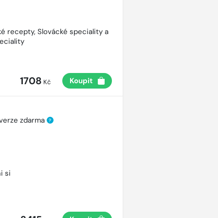
é recepty, Slovácké speciality a
eciality
1708
Koupit
Kč
 verze zdarma
?
i si