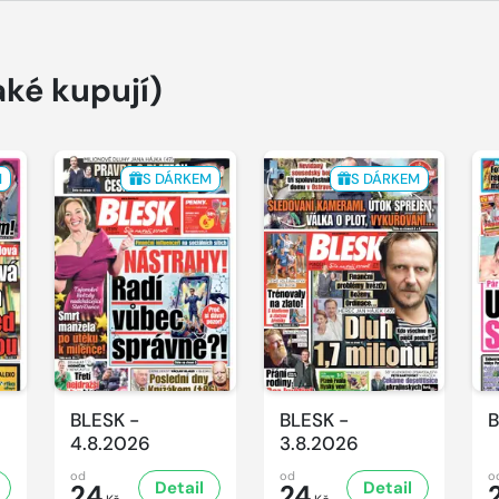
aké kupují)
M
S DÁRKEM
S DÁRKEM
BLESK -
BLESK -
B
4.8.2026
3.8.2026
od
od
o
Detail
Detail
24
24