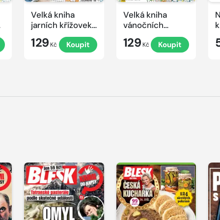
Velká kniha
Velká kniha
N
ek
jarních křížovek
vánočních
k
2026
křížovek 2025
e
129
129
Koupit
Koupit
Kč
Kč