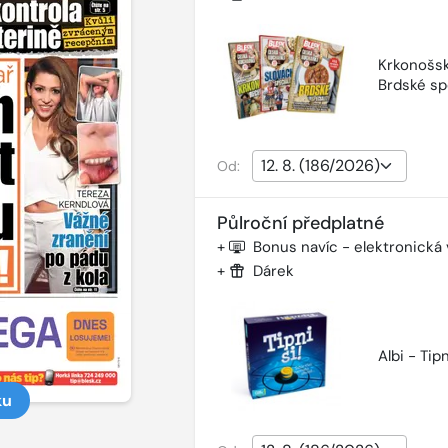
Krkonošsk
Brdské sp
Od:
Půlroční předplatné
+
Bonus navíc - elektronická
+
Dárek
Albi - Tipn
ku