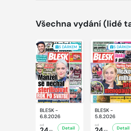
Všechna vydání
(lidé t
S DÁRKEM
S DÁRKE
BLESK -
BLESK -
6.8.2026
5.8.2026
od
od
Detail
Detail
24
24