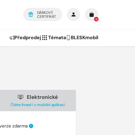
DÁRKOVÝ
CERTIFIKÁT
0
Předprodej
Témata
BLESKmobil
Elektronické
Čtěte ihned i v mobilní aplikaci
 verze zdarma
?