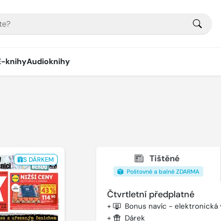
E-knihy
Audioknihy
Tištěné
S DÁRKEM
Poštovné a balné ZDARMA
Čtvrtletní předplatné
+
Bonus navíc - elektronická
+
Dárek