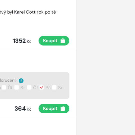
vý byl Karel Gott rok po té
1352
Koupit
Kč
oručení:
o
Út
St
Čt
Pá
So
364
Koupit
Kč