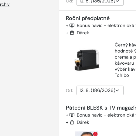
Od:
rchiv
Roční předplatné
+
Bonus navíc - elektronická
+
Dárek
Černý káv
hodnotě 9
crema a p
kávovaru 
výběr káv
Tchibo
Od:
Páteční BLESK s TV magazí
+
Bonus navíc - elektronická
+
Dárek