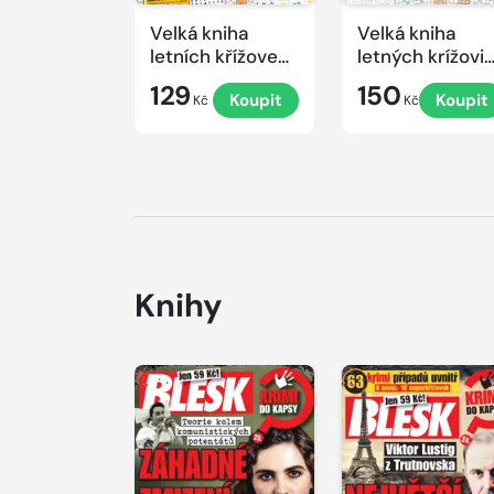
Velká kniha
Velká kniha
letních křížovek
letných krížovi
2026
s TV JOJ 2026
129
150
Koupit
Koupit
Kč
Kč
Knihy